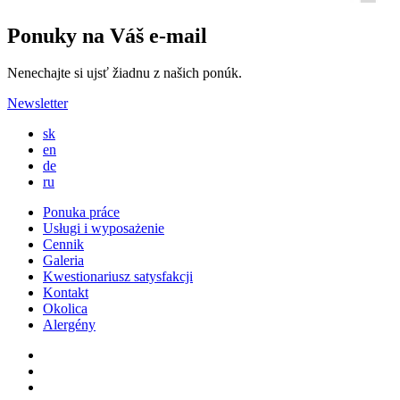
Ponuky na Váš e-mail
Nenechajte si ujsť žiadnu z našich ponúk.
Newsletter
sk
en
de
ru
Ponuka práce
Usługi i wyposażenie
Cennik
Galeria
Kwestionariusz satysfakcji
Kontakt
Okolica
Alergény