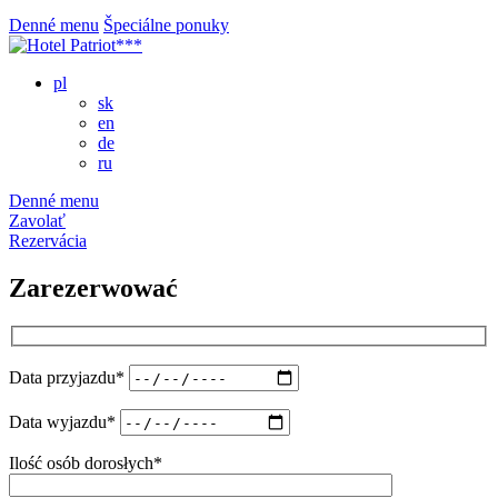
Denné menu
Špeciálne ponuky
pl
sk
en
de
ru
Denné menu
Zavolať
Rezervácia
Zarezerwować
Data przyjazdu*
Data wyjazdu*
Ilość osób dorosłych*