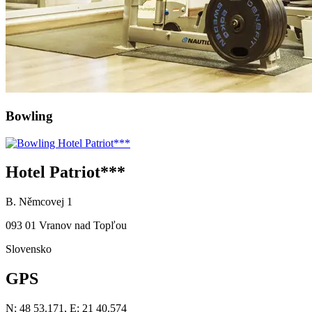
Bowling
Hotel Patriot***
B. Němcovej 1
093 01 Vranov nad Topľou
Slovensko
GPS
N: 48 53.171, E: 21 40.574