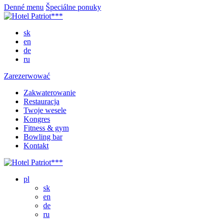
Denné menu
Špeciálne ponuky
sk
en
de
ru
Zarezerwować
Zakwaterowanie
Restauracja
Twoje wesele
Kongres
Fitness & gym
Bowling bar
Kontakt
pl
sk
en
de
ru