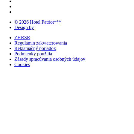
© 2026 Hotel Patriot***
Design by
ZHRSR
Regulamin zakwaterowania
Reklamačný poriadok
Podmienky použitia
Zásady spracúvania osobných údajov
Cookies