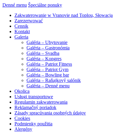
Denné menu
Špeciálne ponuky
Zakwaterowanie w Vranovie nad Toplou, Słowacja
Zarezerwować
Cennik
Kontakt
Galeria
Galéria – Ubytovanie
Galéria – Gastronómia
Galéria – Svadba
Galéria – Kongres
Galéria – Patriot Fitness
Galéria – Patriot Gym
Galéria – Bowling bar
Galéria – Raňajkový salónik
Galéria – Denné menu
Okolica
Usługi transportowe
Regulamin zakwaterowania
Reklamačný poriadok
Zásady spracúvania osobných údajov
Cookies
Podmienky použitia
Alergény