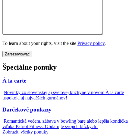
To learn about your rights, visit the site
Privacy policy
.
Špeciálne ponuky
À la carte
Novinky zo slovenskej aj svetovej kuchyne v novom À la carte
uspokoja aj najväčších gurmánov!
Darčekové poukazy
Romantická večera, zábava v bowling bare alebo lepšia kondička
vďaka Patriot Fitness. Obdarujte svojich blízkych!
Zobraziť všetky ponuky