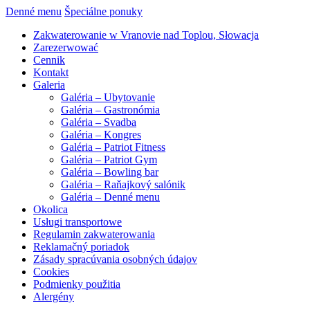
Denné menu
Špeciálne ponuky
Zakwaterowanie w Vranovie nad Toplou, Słowacja
Zarezerwować
Cennik
Kontakt
Galeria
Galéria – Ubytovanie
Galéria – Gastronómia
Galéria – Svadba
Galéria – Kongres
Galéria – Patriot Fitness
Galéria – Patriot Gym
Galéria – Bowling bar
Galéria – Raňajkový salónik
Galéria – Denné menu
Okolica
Usługi transportowe
Regulamin zakwaterowania
Reklamačný poriadok
Zásady spracúvania osobných údajov
Cookies
Podmienky použitia
Alergény