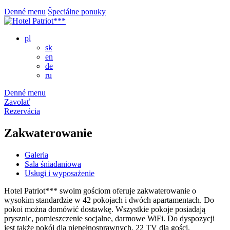
Denné menu
Špeciálne ponuky
pl
sk
en
de
ru
Denné menu
Zavolať
Rezervácia
Zakwaterowanie
Galeria
Sala śniadaniowa
Usługi i wyposażenie
Hotel Patriot*** swoim gościom oferuje zakwaterowanie o
wysokim standardzie w 42 pokojach i dwóch apartamentach. Do
pokoi można domówić dostawkę. Wszystkie pokoje posiadają
prysznic, pomieszczenie socjalne, darmowe WiFi. Do dyspozycji
jest także pokój dla niepełnosprawnych. 22 TV dla gości.