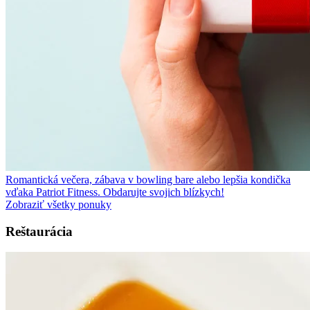
Romantická večera, zábava v bowling bare alebo lepšia kondička
vďaka Patriot Fitness. Obdarujte svojich blízkych!
Zobraziť všetky ponuky
Reštaurácia