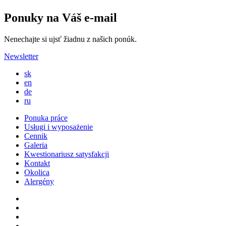
Ponuky na Váš e-mail
Nenechajte si ujsť žiadnu z našich ponúk.
Newsletter
sk
en
de
ru
Ponuka práce
Usługi i wyposażenie
Cennik
Galeria
Kwestionariusz satysfakcji
Kontakt
Okolica
Alergény