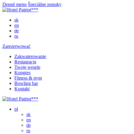
Denné menu
Špeciálne ponuky
sk
en
de
ru
Zarezerwować
Zakwaterowanie
Restauracja
Twoje wesele
Kongres
Fitness & gym
Bowling bar
Kontakt
pl
sk
en
de
ru