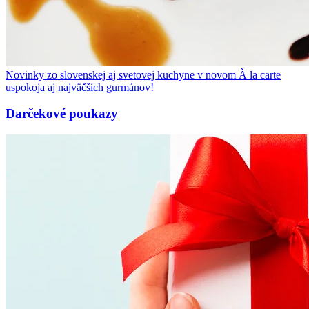
Novinky zo slovenskej aj svetovej kuchyne v novom À la carte
uspokoja aj najväčších gurmánov!
Darčekové poukazy