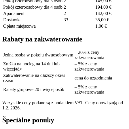
Pokój czteroosobowy dla 3 osób
2
145,00 €
Pokój czteroosobowy dla 4 osób
2
194,00 €
Apartament
2
142,00 €
Dostawka
33
35,00 €
Opłata miejscowa
1,00 €
Rabaty na zakwaterowanie
– 20% z ceny
Jedna osoba w pokoju dwuosobowym
zakwaterowania
Zniżka na nocleg na 14 dni lub
– 5% z ceny
więcej/td>
zakwaterowania
Zakwaterowanie na dłuższy okres
cena do uzgodnienia
czasu
– 5% z ceny
Rabaty grupowe 20 i więcej osób
zakwaterowania
Wszystkie ceny podane są z podatkiem VAT. Ceny obowiązują od
1.2. 2026.
Špeciálne ponuky