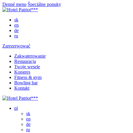
Denné menu
Špeciálne ponuky
sk
en
de
ru
Zarezerwować
Zakwaterowanie
Restauracja
Twoje wesele
Kongres
Fitness & gym
Bowling bar
Kontakt
pl
sk
en
de
ru