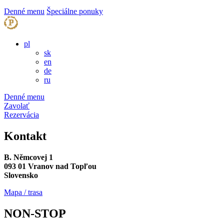
Denné menu
Špeciálne ponuky
pl
sk
en
de
ru
Denné menu
Zavolať
Rezervácia
Kontakt
B. Němcovej 1
093 01 Vranov nad Topľou
Slovensko
Mapa / trasa
NON-STOP