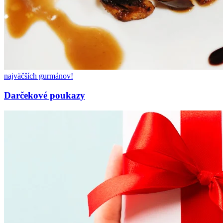
najväčších gurmánov!
Darčekové poukazy