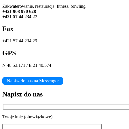
Zakwaterowanie, restauracja, fitness, bowling
+421 908 970 628
+421 57 44 234 27
Fax
+421 57 44 234 29
GPS
N 48 53.171 / E 21 40.574
Napisz do nas na Messenger
Napisz do nas
Twoje imię (obowiązkowe)