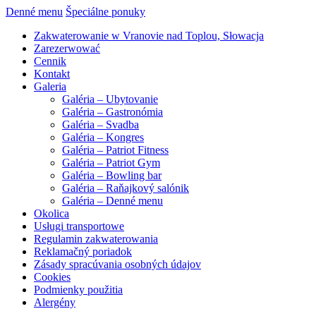
Denné menu
Špeciálne ponuky
Zakwaterowanie w Vranovie nad Toplou, Słowacja
Zarezerwować
Cennik
Kontakt
Galeria
Galéria – Ubytovanie
Galéria – Gastronómia
Galéria – Svadba
Galéria – Kongres
Galéria – Patriot Fitness
Galéria – Patriot Gym
Galéria – Bowling bar
Galéria – Raňajkový salónik
Galéria – Denné menu
Okolica
Usługi transportowe
Regulamin zakwaterowania
Reklamačný poriadok
Zásady spracúvania osobných údajov
Cookies
Podmienky použitia
Alergény