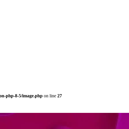
eon-php-8-5/image.php
on line
27