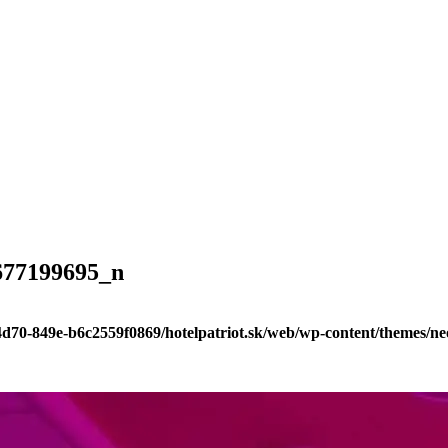
677199695_n
-4d70-849e-b6c2559f0869/hotelpatriot.sk/web/wp-content/themes/n