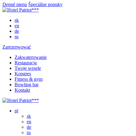
Denné menu
Špeciálne ponuky
sk
en
de
ru
Zarezerwować
Zakwaterowanie
Restauracja
Twoje wesele
Kongres
Fitness & gym
Bowling bar
Kontakt
pl
sk
en
de
ru