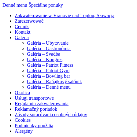
Denné menu
Špeciálne ponuky
Zakwaterowanie w Vranovie nad Toplou, Słowacja
Zarezerwować
Cennik
Kontakt
Galeria
Galéria – Ubytovanie
Galéria – Gastronómia
Galéria – Svadba
Galéria – Kongres
Galéria – Patriot Fitness
Galéria – Patriot Gym
Galéria – Bowling bar
Galéria – Raňajkový salónik
Galéria – Denné menu
Okolica
Usługi transportowe
Regulamin zakwaterowania
Reklamačný poriadok
Zásady spracúvania osobných údajov
Cookies
Podmienky použitia
Alergény