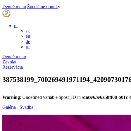
Denné menu
Špeciálne ponuky
pl
sk
en
de
ru
Denné menu
Zavolať
Rezervácia
387538199_700269491971194_4209073017
Warning
: Undefined variable $post_ID in
/data/6/a/6a58ff08-b01c
Galéria - Svadba