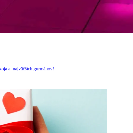
koja aj najväčších gurmánov!