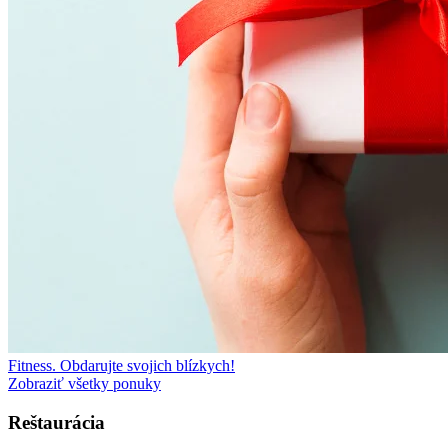
Fitness. Obdarujte svojich blízkych!
Zobraziť všetky ponuky
Reštaurácia