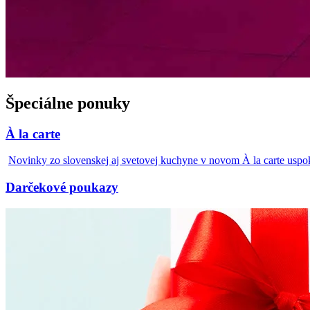
Špeciálne ponuky
À la carte
Novinky zo slovenskej aj svetovej kuchyne v novom À la carte uspo
Darčekové poukazy