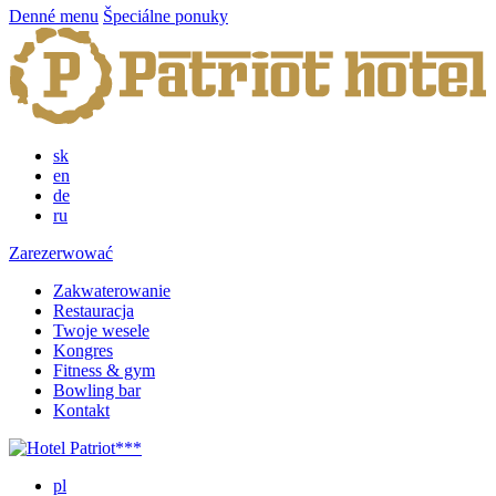
Denné menu
Špeciálne ponuky
sk
en
de
ru
Zarezerwować
Zakwaterowanie
Restauracja
Twoje wesele
Kongres
Fitness & gym
Bowling bar
Kontakt
pl