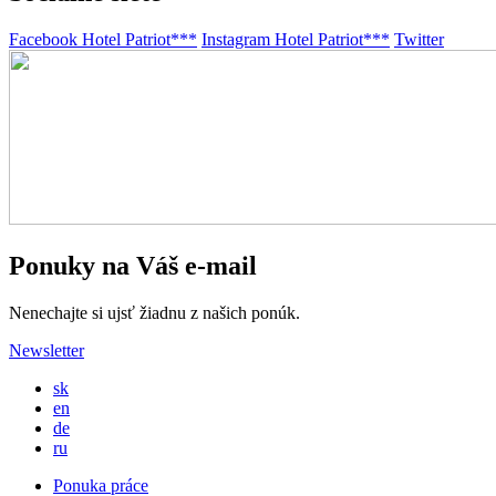
Facebook Hotel Patriot***
Instagram Hotel Patriot***
Twitter
Ponuky na Váš e-mail
Nenechajte si ujsť žiadnu z našich ponúk.
Newsletter
sk
en
de
ru
Ponuka práce