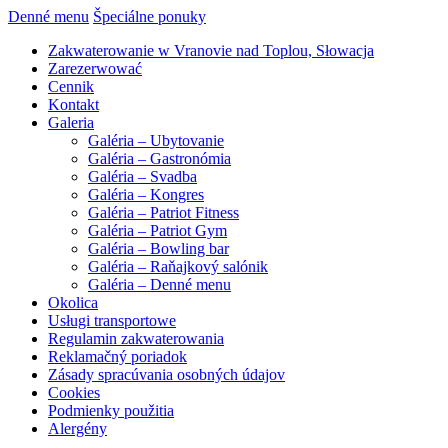
Denné menu
Špeciálne ponuky
Zakwaterowanie w Vranovie nad Toplou, Słowacja
Zarezerwować
Cennik
Kontakt
Galeria
Galéria – Ubytovanie
Galéria – Gastronómia
Galéria – Svadba
Galéria – Kongres
Galéria – Patriot Fitness
Galéria – Patriot Gym
Galéria – Bowling bar
Galéria – Raňajkový salónik
Galéria – Denné menu
Okolica
Usługi transportowe
Regulamin zakwaterowania
Reklamačný poriadok
Zásady spracúvania osobných údajov
Cookies
Podmienky použitia
Alergény