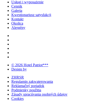
Usługi i wyposażenie
Cennik
Galeria
Kwestionariusz satysfakcji
Kontakt
Okolica
Alergény
© 2026 Hotel Patriot***
Design by
ZHRSR
Regulamin zakwaterowania
Reklamačný poriadok
Podmienky použitia
Zásady spracúvania osobných údajov
Cookies