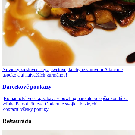
Novinky zo slovenskej aj svetovej kuchyne v novom À la carte
uspokoja aj najväčších gurmánov!
Darčekové poukazy
Romantická večera, zábava v bowling bare alebo lepšia kondička
vďaka Patriot Fitness. Obdarujte svojich blízkych!
Zobraziť všetky ponuky
Reštaurácia