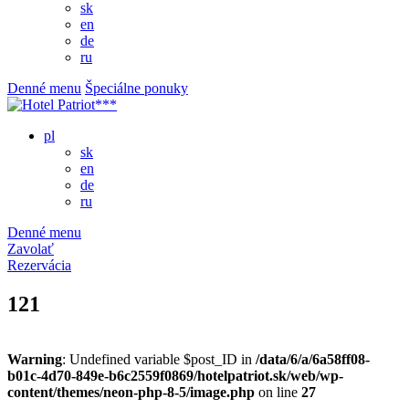
sk
en
de
ru
Denné menu
Špeciálne ponuky
pl
sk
en
de
ru
Denné menu
Zavolať
Rezervácia
121
Warning
: Undefined variable $post_ID in
/data/6/a/6a58ff08-
b01c-4d70-849e-b6c2559f0869/hotelpatriot.sk/web/wp-
content/themes/neon-php-8-5/image.php
on line
27