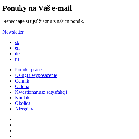
Ponuky na Váš e-mail
Nenechajte si ujsť žiadnu z našich ponúk.
Newsletter
sk
en
de
ru
Ponuka práce
Usługi i wyposażenie
Cennik
Galeria
Kwestionariusz satysfakcji
Kontakt
Okolica
Alergény