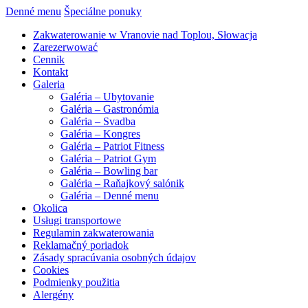
Denné menu
Špeciálne ponuky
Zakwaterowanie w Vranovie nad Toplou, Słowacja
Zarezerwować
Cennik
Kontakt
Galeria
Galéria – Ubytovanie
Galéria – Gastronómia
Galéria – Svadba
Galéria – Kongres
Galéria – Patriot Fitness
Galéria – Patriot Gym
Galéria – Bowling bar
Galéria – Raňajkový salónik
Galéria – Denné menu
Okolica
Usługi transportowe
Regulamin zakwaterowania
Reklamačný poriadok
Zásady spracúvania osobných údajov
Cookies
Podmienky použitia
Alergény