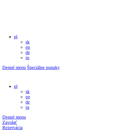
pl
sk
en
de
ru
Denné menu
Špeciálne ponuky
pl
sk
en
de
ru
Denné menu
Zavolať
Rezervácia