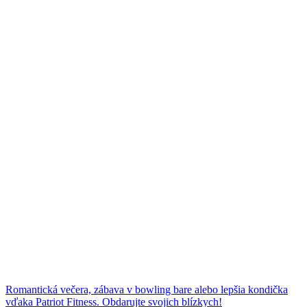
Romantická večera, zábava v bowling bare alebo lepšia kondička
vďaka Patriot Fitness. Obdarujte svojich blízkych!