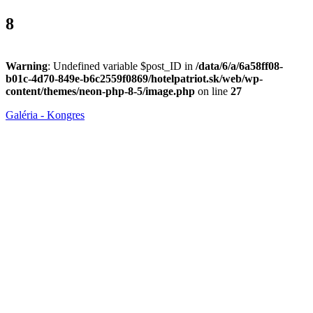
8
Warning
: Undefined variable $post_ID in
/data/6/a/6a58ff08-
b01c-4d70-849e-b6c2559f0869/hotelpatriot.sk/web/wp-
content/themes/neon-php-8-5/image.php
on line
27
Galéria - Kongres