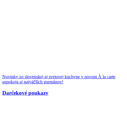
Novinky zo slovenskej aj svetovej kuchyne v novom À la carte
uspokoja aj najväčších gurmánov!
Darčekové poukazy