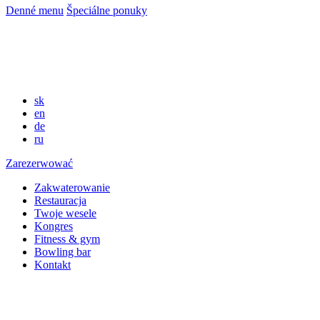
Denné menu
Špeciálne ponuky
sk
en
de
ru
Zarezerwować
Zakwaterowanie
Restauracja
Twoje wesele
Kongres
Fitness & gym
Bowling bar
Kontakt