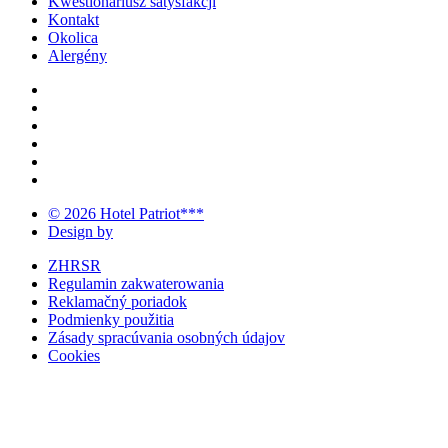
Kwestionariusz satysfakcji
Kontakt
Okolica
Alergény
© 2026 Hotel Patriot***
Design by
ZHRSR
Regulamin zakwaterowania
Reklamačný poriadok
Podmienky použitia
Zásady spracúvania osobných údajov
Cookies