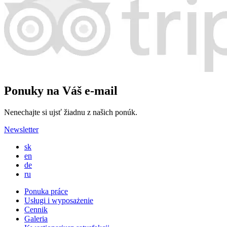
Ponuky na Váš e-mail
Nenechajte si ujsť žiadnu z našich ponúk.
Newsletter
sk
en
de
ru
Ponuka práce
Usługi i wyposażenie
Cennik
Galeria