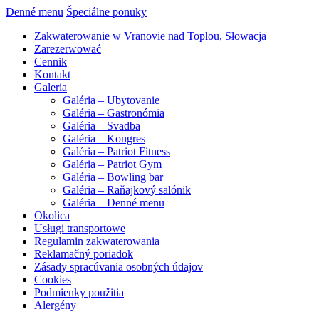
Denné menu
Špeciálne ponuky
Zakwaterowanie w Vranovie nad Toplou, Słowacja
Zarezerwować
Cennik
Kontakt
Galeria
Galéria – Ubytovanie
Galéria – Gastronómia
Galéria – Svadba
Galéria – Kongres
Galéria – Patriot Fitness
Galéria – Patriot Gym
Galéria – Bowling bar
Galéria – Raňajkový salónik
Galéria – Denné menu
Okolica
Usługi transportowe
Regulamin zakwaterowania
Reklamačný poriadok
Zásady spracúvania osobných údajov
Cookies
Podmienky použitia
Alergény