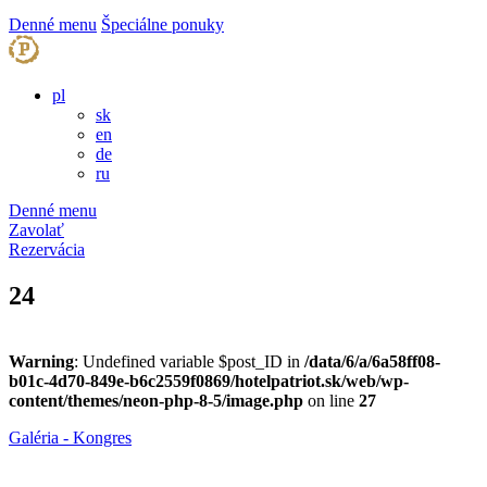
Denné menu
Špeciálne ponuky
pl
sk
en
de
ru
Denné menu
Zavolať
Rezervácia
24
Warning
: Undefined variable $post_ID in
/data/6/a/6a58ff08-
b01c-4d70-849e-b6c2559f0869/hotelpatriot.sk/web/wp-
content/themes/neon-php-8-5/image.php
on line
27
Galéria - Kongres