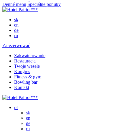
Denné menu
Špeciálne ponuky
sk
en
de
ru
Zarezerwować
Zakwaterowanie
Restauracja
Twoje wesele
Kongres
Fitness & gym
Bowling bar
Kontakt
pl
sk
en
de
ru