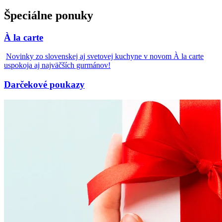
Špeciálne ponuky
À la carte
Novinky zo slovenskej aj svetovej kuchyne v novom À la carte
uspokoja aj najväčších gurmánov!
Darčekové poukazy