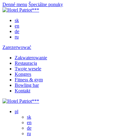
Denné menu
Špeciálne ponuky
sk
en
de
ru
Zarezerwować
Zakwaterowanie
Restauracja
Twoje wesele
Kongres
Fitness & gym
Bowling bar
Kontakt
pl
sk
en
de
ru