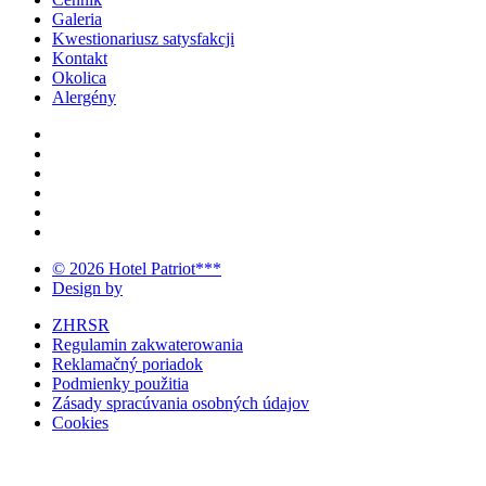
Galeria
Kwestionariusz satysfakcji
Kontakt
Okolica
Alergény
© 2026 Hotel Patriot***
Design by
ZHRSR
Regulamin zakwaterowania
Reklamačný poriadok
Podmienky použitia
Zásady spracúvania osobných údajov
Cookies