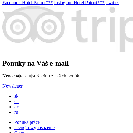
Facebook Hotel Patriot***
Instagram Hotel Patriot***
Twitter
Ponuky na Váš e-mail
Nenechajte si ujsť žiadnu z našich ponúk.
Newsletter
sk
en
de
ru
Ponuka práce
Usługi i wyposażenie
Cennik