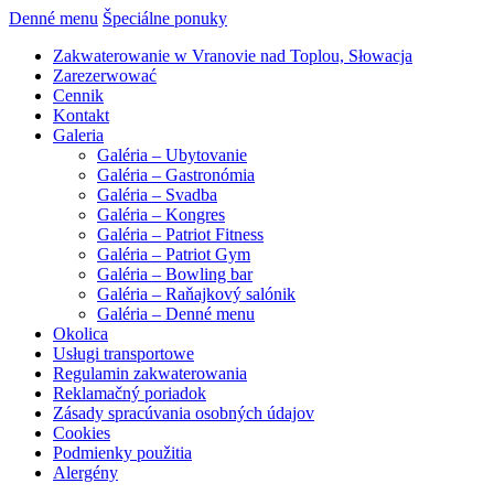
Denné menu
Špeciálne ponuky
Zakwaterowanie w Vranovie nad Toplou, Słowacja
Zarezerwować
Cennik
Kontakt
Galeria
Galéria – Ubytovanie
Galéria – Gastronómia
Galéria – Svadba
Galéria – Kongres
Galéria – Patriot Fitness
Galéria – Patriot Gym
Galéria – Bowling bar
Galéria – Raňajkový salónik
Galéria – Denné menu
Okolica
Usługi transportowe
Regulamin zakwaterowania
Reklamačný poriadok
Zásady spracúvania osobných údajov
Cookies
Podmienky použitia
Alergény