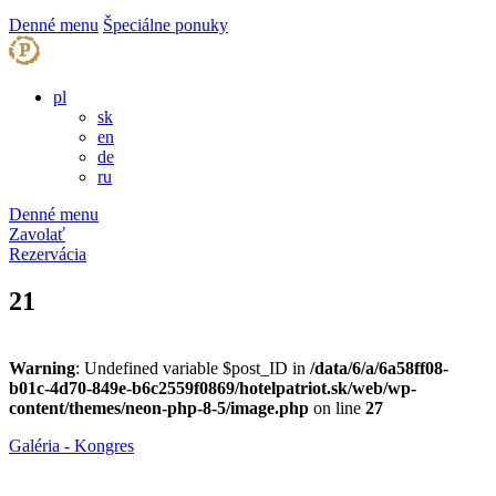
Denné menu
Špeciálne ponuky
pl
sk
en
de
ru
Denné menu
Zavolať
Rezervácia
21
Warning
: Undefined variable $post_ID in
/data/6/a/6a58ff08-
b01c-4d70-849e-b6c2559f0869/hotelpatriot.sk/web/wp-
content/themes/neon-php-8-5/image.php
on line
27
Galéria - Kongres