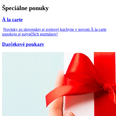
Špeciálne ponuky
À la carte
Novinky zo slovenskej aj svetovej kuchyne v novom À la carte
uspokoja aj najväčších gurmánov!
Darčekové poukazy