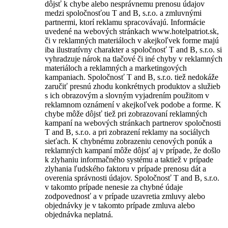
dôjsť k chybe alebo nesprávnemu prenosu údajov
medzi spoločnosťou T and B, s.r.o. a zmluvnými
partnermi, ktorí reklamu spracovávajú. Informácie
uvedené na webových stránkach www.hotelpatriot.sk,
či v reklamných materiáloch v akejkoľvek forme majú
iba ilustratívny charakter a spoločnosť T and B, s.r.o. si
vyhradzuje nárok na tlačové či iné chyby v reklamných
materiáloch a reklamných a marketingových
kampaniach. Spoločnosť T and B, s.r.o. tiež nedokáže
zaručiť presnú zhodu konkrétnych produktov a služieb
s ich obrazovým a slovným vyjadrením použitom v
reklamnom oznámení v akejkoľvek podobe a forme. K
chybe môže dôjsť tiež pri zobrazovaní reklamných
kampaní na webových stránkach partnerov spoločnosti
T and B, s.r.o. a pri zobrazení reklamy na sociálych
sieťach. K chybnému zobrazeniu cenových ponúk a
reklamných kampaní môže dôjsť aj v prípade, že došlo
k zlyhaniu informačného systému a taktiež v prípade
zlyhania ľudského faktoru v prípade prenosu dát a
overenia správnosti údajov. Spoločnosť T and B, s.r.o.
v takomto prípade nenesie za chybné údaje
zodpovednosť a v prípade uzavretia zmluvy alebo
objednávky je v takomto prípade zmluva alebo
objednávka neplatná.