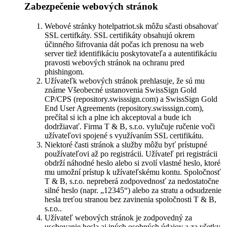
Zabezpečenie webových stránok
Webové stránky hotelpatriot.sk môžu sčasti obsahovať
SSL certifkáty. SSL certifikáty obsahujú okrem
účinného šifrovania dát počas ich prenosu na web
server tiež identifikáciu poskytovateľa a autentifikáciu
pravosti webových stránok na ochranu pred
phishingom.
Užívateľk webových stránok prehlasuje, že sú mu
známe Všeobecné ustanovenia SwissSign Gold
CP/CPS (repository.swisssign.com) a SwissSign Gold
End User Agreements (repository.swisssign.com),
prečítal si ich a plne ich akceptoval a bude ich
dodržiavať. Firma T & B, s.r.o. vylučuje ručenie voči
užívateľovi spojené s využívaním SSL certifikátu.
Niektoré časti stránok a služby môžu byť prístupné
používateľovi až po registrácii. Užívateľ pri registrácii
obdrží náhodné heslo alebo si zvolí vlastné heslo, ktoré
mu umožní prístup k užívateľskému kontu. Spoločnosť
T & B, s.r.o. nepreberá zodpovednosť za nedostatočne
silné heslo (napr. „12345“) alebo za stratu a odsudzenie
hesla treťou stranou bez zavinenia spoločnosti T & B,
s.r.o..
Užívateľ webových stránok je zodpovedný za
uschovanie hesla aj iných osobných údajov a za všetky