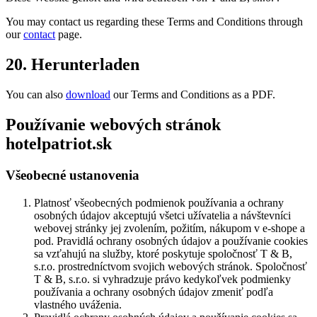
You may contact us regarding these Terms and Conditions through
our
contact
page.
20. Herunterladen
You can also
download
our Terms and Conditions as a PDF.
Používanie webových stránok
hotelpatriot.sk
Všeobecné ustanovenia
Platnosť všeobecných podmienok používania a ochrany
osobných údajov akceptujú všetci užívatelia a návštevníci
webovej stránky jej zvolením, požitím, nákupom v e-shope a
pod. Pravidlá ochrany osobných údajov a používanie cookies
sa vzťahujú na služby, ktoré poskytuje spoločnosť T & B,
s.r.o. prostredníctvom svojich webových stránok. Spoločnosť
T & B, s.r.o. si vyhradzuje právo kedykoľvek podmienky
používania a ochrany osobných údajov zmeniť podľa
vlastného uváženia.