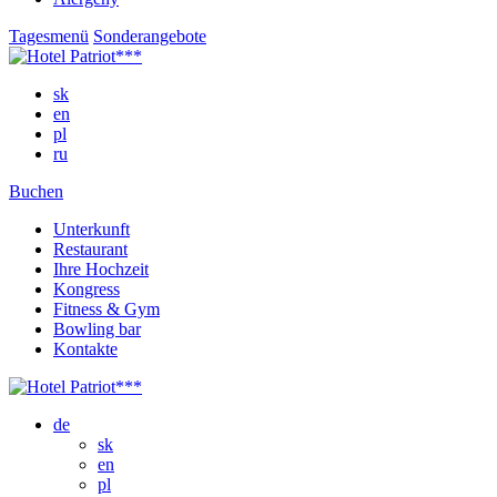
Tagesmenü
Sonderangebote
sk
en
pl
ru
Buchen
Unterkunft
Restaurant
Ihre Hochzeit
Kongress
Fitness & Gym
Bowling bar
Kontakte
de
sk
en
pl