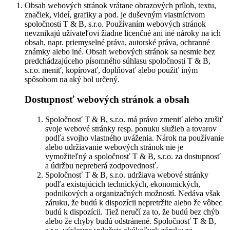
Obsah webových stránok vrátane obrazových príloh, textu,
značiek, videí, grafiky a pod. je duševným vlastníctvom
spoločnosti T & B, s.r.o. Používaním webových stránok
nevznikajú užívateľovi žiadne licenčné ani iné nároky na ich
obsah, napr. priemyselné práva, autorské práva, ochranné
známky alebo iné. Obsah webových stránok sa nesmie bez
predchádzajúceho písomného súhlasu spoločnosti T & B,
s.r.o. meniť, kopírovať, doplňovať alebo použiť iným
spôsobom na aký bol určený.
Dostupnosť webových stránok a obsah
Spoločnosť T & B, s.r.o. má právo zmeniť alebo zrušiť
svoje webové stránky resp. ponuku služieb a tovarov
podľa svojho vlastného uváženia. Nárok na používanie
alebo udržiavanie webových stránok nie je
vymožiteľný a spoločnosť T & B, s.r.o. za dostupnosť
a údržbu nepreberá zodpovednosť.
Spoločnosť T & B, s.r.o. udržiava webové stránky
podľa existujúcich technických, ekonomických,
podnikových a organizačných možností. Nedáva však
záruku, že budú k dispozícii nepretržite alebo že vôbec
budú k dispozícii. Tiež neručí za to, že budú bez chýb
alebo že chyby budú odstránené. Spoločnosť T & B,