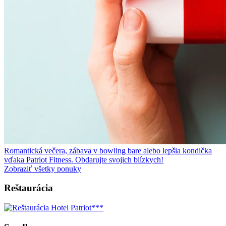
Romantická večera, zábava v bowling bare alebo lepšia kondička
vďaka Patriot Fitness. Obdarujte svojich blízkych!
Zobraziť všetky ponuky
Reštaurácia