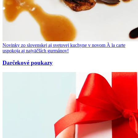
Novinky zo slovenskej aj svetovej kuchyne v novom À la carte
uspokoja aj najväčších gurmánov!
Darčekové poukazy