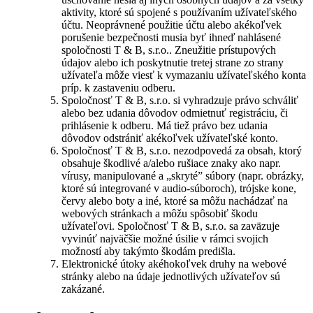
aktivity, ktoré sú spojené s používaním užívateľského
účtu. Neoprávnené použitie účtu alebo akékoľvek
porušenie bezpečnosti musia byť ihneď nahlásené
spoločnosti T & B, s.r.o.. Zneužitie prístupových
údajov alebo ich poskytnutie tretej strane zo strany
užívateľa môže viesť k vymazaniu užívateľského konta
príp. k zastaveniu odberu.
Spoločnosť T & B, s.r.o. si vyhradzuje právo schváliť
alebo bez udania dôvodov odmietnuť registráciu, či
prihlásenie k odberu. Má tiež právo bez udania
dôvodov odstrániť akékoľvek užívateľské konto.
Spoločnosť T & B, s.r.o. nezodpovedá za obsah, ktorý
obsahuje škodlivé a/alebo rušiace znaky ako napr.
vírusy, manipulované a „skryté” súbory (napr. obrázky,
ktoré sú integrované v audio-súboroch), trójske kone,
červy alebo boty a iné, ktoré sa môžu nachádzať na
webových stránkach a môžu spôsobiť škodu
užívateľovi. Spoločnosť T & B, s.r.o. sa zaväzuje
vyvinúť najväčšie možné úsilie v rámci svojich
možností aby takýmto škodám predišla.
Elektronické útoky akéhokoľvek druhy na webové
stránky alebo na údaje jednotlivých užívateľov sú
zakázané.