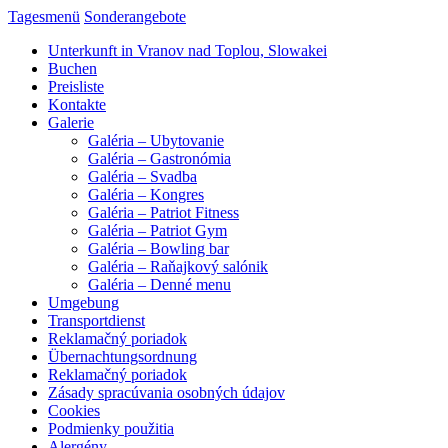
Tagesmenü
Sonderangebote
Unterkunft in Vranov nad Toplou, Slowakei
Buchen
Preisliste
Kontakte
Galerie
Galéria – Ubytovanie
Galéria – Gastronómia
Galéria – Svadba
Galéria – Kongres
Galéria – Patriot Fitness
Galéria – Patriot Gym
Galéria – Bowling bar
Galéria – Raňajkový salónik
Galéria – Denné menu
Umgebung
Transportdienst
Reklamačný poriadok
Übernachtungsordnung
Reklamačný poriadok
Zásady spracúvania osobných údajov
Cookies
Podmienky použitia
Alergény