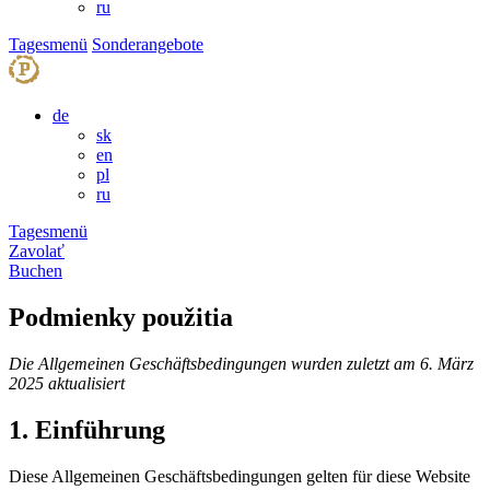
ru
Tagesmenü
Sonderangebote
de
sk
en
pl
ru
Tagesmenü
Zavolať
Buchen
Podmienky použitia
Die Allgemeinen Geschäftsbedingungen wurden zuletzt am 6. März
2025 aktualisiert
1. Einführung
Diese Allgemeinen Geschäftsbedingungen gelten für diese Website