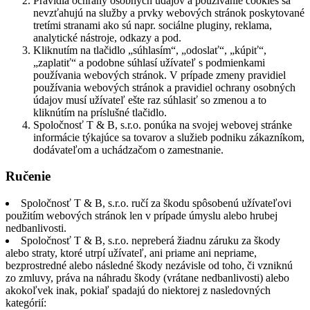
Pravidlá ochrany osobných údajov a používanie cookies sa
nevzťahujú na služby a prvky webových stránok poskytované
tretími stranami ako sú napr. sociálne pluginy, reklama,
analytické nástroje, odkazy a pod.
Kliknutím na tlačidlo „súhlasím“, „odoslať“, „kúpiť“,
„zaplatiť“ a podobne súhlasí užívateľ s podmienkami
používania webových stránok. V prípade zmeny pravidiel
používania webových stránok a pravidiel ochrany osobných
údajov musí užívateľ ešte raz súhlasiť so zmenou a to
kliknútím na príslušné tlačidlo.
Spoločnosť T & B, s.r.o. ponúka na svojej webovej stránke
informácie týkajúce sa tovarov a služieb podniku zákazníkom,
dodávateľom a uchádzačom o zamestnanie.
Ručenie
Spoločnosť T & B, s.r.o. ručí za škodu spôsobenú užívateľovi
použitím webových stránok len v prípade úmyslu alebo hrubej
nedbanlivosti.
Spoločnosť T & B, s.r.o. nepreberá žiadnu záruku za škody
alebo straty, ktoré utrpí užívateľ, ani priame ani nepriame,
bezprostredné alebo následné škody nezávisle od toho, či vzniknú
zo zmluvy, práva na náhradu škody (vrátane nedbanlivosti) alebo
akokoľvek inak, pokiaľ spadajú do niektorej z nasledovných
kategórií: