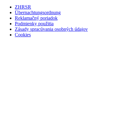
ZHRSR
Übernachtungsordnung
Reklamačný poriadok
Podmienky použitia
Zásady spracúvania osobných údajov
Cookies