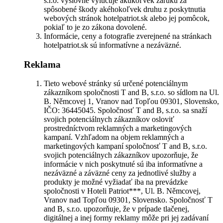
s.r.o. výslovne vylučuje akúkoľvek záruku za
spôsobené škody akéhokoľvek druhu z poskytnutia
webových stránok hotelpatriot.sk alebo jej pomôcok,
pokiaľ to je zo zákona dovolené.
Informácie, ceny a fotografie zverejnené na stránkach
hotelpatriot.sk sú informatívne a nezáväzné.
Reklama
Tieto webové stránky sú určené potenciálnym
zákazníkom spoločnosti T and B, s.r.o. so sídlom na Ul.
B. Němcovej 1, Vranov nad Topľou 09301, Slovensko,
IČO: 36445045. Spoločnosť T and B, s.r.o. sa snaží
svojich potenciálnych zákazníkov osloviť
prostredníctvom reklamných a marketingových
kampaní. Vzhľadom na objem reklamných a
marketingových kampaní spoločnosť T and B, s.r.o.
svojich potenciálnych zákazníkov upozorňuje, že
informácie v nich poskytnuté sú iba informatívne a
nezáväzné a záväzné ceny za jednotlivé služby a
produkty je možné vyžiadať iba na prevádzke
spoločnosti v Hoteli Patriot***, Ul. B. Němcovej,
Vranov nad Topľou 09301, Slovensko. Spoločnosť T
and B, s.r.o. upozorňuje, že v prípade tlačenej,
digitálnej a inej formy reklamy môže pri jej zadávaní