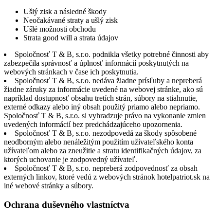
Ušlý zisk a následné škody
Neočakávané straty a ušlý zisk
Ušlé možnosti obchodu
Strata good will a strata údajov
Spoločnosť T & B, s.r.o. podnikla všetky potrebné činnosti aby
zabezpečila správnosť a úplnosť informácií poskytnutých na
webových stránkach v čase ich poskytnutia.
Spoločnosť T & B, s.r.o. nedáva žiadne prísľuby a nepreberá
žiadne záruky za informácie uvedené na webovej stránke, ako sú
napríklad dostupnosť obsahu tretích strán, súbory na stiahnutie,
externé odkazy alebo iný obsah použitý priamo alebo nepriamo.
Spoločnosť T & B, s.r.o. si vyhradzuje právo na vykonanie zmien
uvedených informácií bez predchádzajúceho upozornenia.
Spoločnosť T & B, s.r.o. nezodpovedá za škody spôsobené
neodborným alebo nenáležitým použitím užívateľského konta
užívateľom alebo za zneužitie a stratu identifikačných údajov, za
ktorých uchovanie je zodpovedný užívateľ.
Spoločnosť T & B, s.r.o. nepreberá zodpovednosť za obsah
externých linkov, ktoré vedú z webových stránok hotelpatriot.sk na
iné webové stránky a súbory.
Ochrana duševného vlastníctva