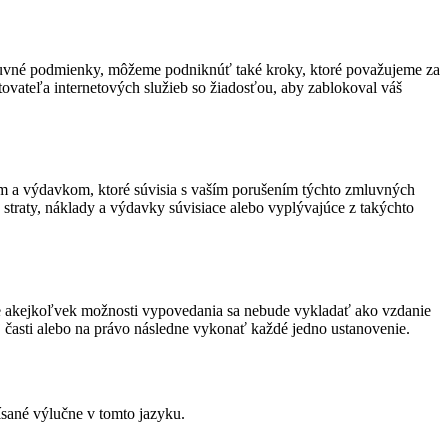
luvné podmienky, môžeme podniknúť také kroky, ktoré považujeme za
ovateľa internetových služieb so žiadosťou, aby zablokoval váš
ám a výdavkom, ktoré súvisia s vaším porušením týchto zmluvných
traty, náklady a výdavky súvisiace alebo vyplývajúce z takýchto
 akejkoľvek možnosti vypovedania sa nebude vykladať ako vzdanie
časti alebo na právo následne vykonať každé jedno ustanovenie.
sané výlučne v tomto jazyku.