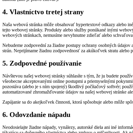
4. Vlastníctvo tretej strany
Naša webová stránka môže obsahovať hypertextové odkazy alebo iné 
tejto webovej stránky. Produkty alebo služby ponúkané inými webový
webových stránkach, nemusíme nevyhnutne zdieľať alebo schvaľova
Nebudeme zodpovední za žiadne postupy ochrany osobných údajov aleb
strán. Neprijímame žiadnu zodpovednosť za akúkoľvek stratu alebo 
5. Zodpovedné používanie
Návštevou našej webovej stránky súhlasíte s tým, že ju budete použ
všeobecne akceptovanými online postupmi a priemyselnými pokynmi. 
pozostáva (alebo je s ním spojený) škodlivý počítačový softvér; po
automatizované zhromažďovanie údajov na našej webovej stránke aleb
Zapájanie sa do akejkoľvek činnosti, ktorá spôsobuje alebo môže spôs
6. Odovzdanie nápadu
Neodosielajte žiadne nápady, vynálezy, autorské diela ani iné infor
týkajúcu sa duševného vlastníctva alebo zmluvu o mlčanlivosti. Ak n