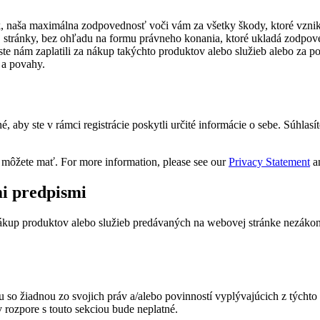
k, naša maximálna zodpovednosť voči vám za všetky škody, ktoré vzni
stránky, bez ohľadu na formu právneho konania, ktoré ukladá zodpove
ste nám zaplatili za nákup takýchto produktov alebo služieb alebo za 
 a povahy.
 aby ste v rámci registrácie poskytli určité informácie o sebe. Súhlasí
 môžete mať. For more information, please see our
Privacy Statement
a
i predpismi
 nákup produktov alebo služieb predávaných na webovej stránke nezáko
u so žiadnou zo svojich práv a/alebo povinností vyplývajúcich z týcht
rozpore s touto sekciou bude neplatné.