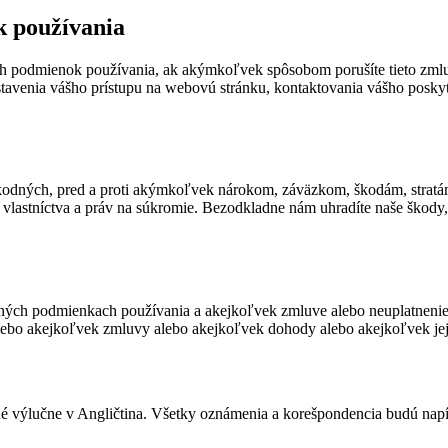
k používania
ných podmienok používania, ak akýmkoľvek spôsobom porušíte tieto zm
stavenia vášho prístupu na webovú stránku, kontaktovania vášho poskyt
eškodných, pred a proti akýmkoľvek nárokom, záväzkom, škodám, strat
lastníctva a práv na súkromie. Bezodkladne nám uhradíte naše škody, s
ých podmienkach používania a akejkoľvek zmluve alebo neuplatnenie
lebo akejkoľvek zmluvy alebo akejkoľvek dohody alebo akejkoľvek jej 
é výlučne v Angličtina. Všetky oznámenia a korešpondencia budú napí