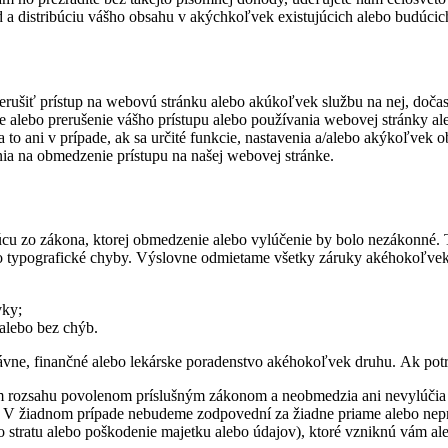
d a distribúciu vášho obsahu v akýchkoľvek existujúcich alebo budúci
ušiť prístup na webovú stránku alebo akúkoľvek službu na nej, dočasn
nie alebo prerušenie vášho prístupu alebo používania webovej stránky a
o ani v prípade, ak sa určité funkcie, nastavenia a/alebo akýkoľvek obsa
nia na obmedzenie prístupu na našej webovej stránke.
júcu zo zákona, ktorej obmedzenie alebo vylúčenie by bolo nezákonné.
o typografické chyby. Výslovne odmietame všetky záruky akéhokoľvek 
vky;
 alebo bez chýb.
ávne, finančné alebo lekárske poradenstvo akéhokoľvek druhu. Ak potre
m rozsahu povolenom príslušným zákonom a neobmedzia ani nevylúčia n
 V žiadnom prípade nebudeme zodpovední za žiadne priame alebo nepr
o stratu alebo poškodenie majetku alebo údajov), ktoré vzniknú vám ale