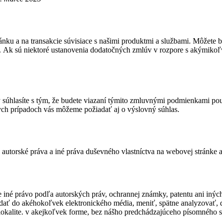
nku a na transakcie súvisiace s našimi produktmi a službami. Môžete 
e. Ak sú niektoré ustanovenia dodatočných zmlúv v rozpore s akýmikoľ
y súhlasíte s tým, že budete viazaní týmito zmluvnými podmienkami po
ych prípadoch vás môžeme požiadať aj o výslovný súhlas.
y autorské práva a iné práva duševného vlastníctva na webovej stránke 
ne iné právo podľa autorských práv, ochrannej známky, patentu ani iný
adať do akéhokoľvek elektronického média, meniť, spätne analyzovať, 
lokalite. v akejkoľvek forme, bez nášho predchádzajúceho písomného sú