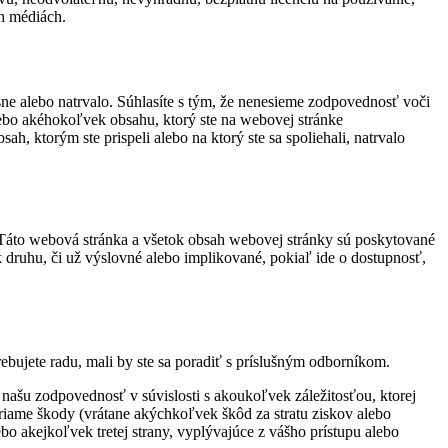
ch médiách.
e alebo natrvalo. Súhlasíte s tým, že nenesieme zodpovednosť voči
lebo akéhokoľvek obsahu, ktorý ste na webovej stránke
h, ktorým ste prispeli alebo na ktorý ste sa spoliehali, natrvalo
 Táto webová stránka a všetok obsah webovej stránky sú poskytované
druhu, či už výslovné alebo implikované, pokiaľ ide o dostupnosť,
bujete radu, mali by ste sa poradiť s príslušným odborníkom.
ašu zodpovednosť v súvislosti s akoukoľvek záležitosťou, ktorej
iame škody (vrátane akýchkoľvek škôd za stratu ziskov alebo
bo akejkoľvek tretej strany, vyplývajúce z vášho prístupu alebo