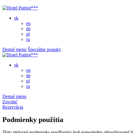
sk
en
de
pl
ru
Denné menu
Špeciálne ponuky
sk
en
de
pl
ru
Denné menu
Zavolať
Rezervácia
Podmienky použitia
Tieto zmluvné podmienky používania boli naposledny aktualizované 