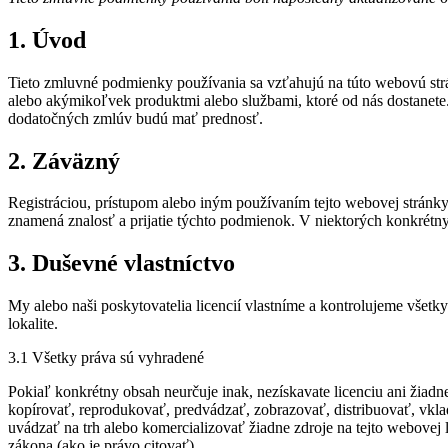
1. Úvod
Tieto zmluvné podmienky používania sa vzťahujú na túto webovú strá
alebo akýmikoľvek produktmi alebo službami, ktoré od nás dostanet
dodatočných zmlúv budú mať prednosť.
2. Záväzný
Registráciou, prístupom alebo iným používaním tejto webovej stránk
znamená znalosť a prijatie týchto podmienok. V niektorých konkrétn
3. Duševné vlastníctvo
My alebo naši poskytovatelia licencií vlastníme a kontrolujeme všetk
lokalite.
3.1 Všetky práva sú vyhradené
Pokiaľ konkrétny obsah neurčuje inak, nezískavate licenciu ani žiad
kopírovať, reprodukovať, predvádzať, zobrazovať, distribuovať, vkl
uvádzať na trh alebo komercializovať žiadne zdroje na tejto webovej 
zákona (ako je právo citovať).