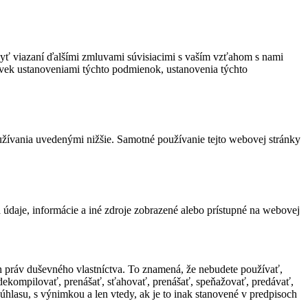
byť viazaní ďalšími zmluvami súvisiacimi s vaším vzťahom s nami
vek ustanoveniami týchto podmienok, ustanovenia týchto
užívania uvedenými nižšie. Samotné používanie tejto webovej stránky
a údaje, informácie a iné zdroje zobrazené alebo prístupné na webovej
ch práv duševného vlastníctva. To znamená, že nebudete používať,
dekompilovať, prenášať, sťahovať, prenášať, speňažovať, predávať,
hlasu, s výnimkou a len vtedy, ak je to inak stanovené v predpisoch