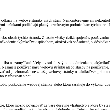
odkazy na webové stránky iných strán. Nemonitorujeme ani nekontrolu
mi stránkami podliehajú platným zmluvným podmienkam týchto tretích s
ť.
o obsah týchto stránok. Znášate všetky riziká spojené s používaním 
poškodenie akýmkoľvek spôsobom, akokoľvek spôsobené, v dôsledku vá
ívať iba na zamýšľané účely a v súlade s týmito podmienkami, akýmiko
Nesmiete používať našu webovú stránku alebo služby na používanie, zv
užívať údaje zhromaždené z našej webovej stránky na akúkoľvek priamu
o v súvislosti s ňou.
obiť poškodenie webovej stránky alebo ktorá zasahuje do výkonu, dostu
mácie, ktoré možno považovať za vaše duševné vlastníctvo a ktoré by st
ám ho prezradíte bez takejto písomnej dohody, udeľujete nám celosveto