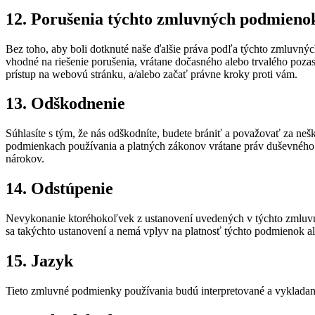
12. Porušenia týchto zmluvných podmieno
Bez toho, aby boli dotknuté naše ďalšie práva podľa týchto zmluv
vhodné na riešenie porušenia, vrátane dočasného alebo trvalého poza
prístup na webovú stránku, a/alebo začať právne kroky proti vám.
13. Odškodnenie
Súhlasíte s tým, že nás odškodníte, budete brániť a považovať za n
podmienkach používania a platných zákonov vrátane práv duševného v
nárokov.
14. Odstúpenie
Nevykonanie ktoréhokoľvek z ustanovení uvedených v týchto zmluvn
sa takýchto ustanovení a nemá vplyv na platnosť týchto podmienok a
15. Jazyk
Tieto zmluvné podmienky používania budú interpretované a vykladan