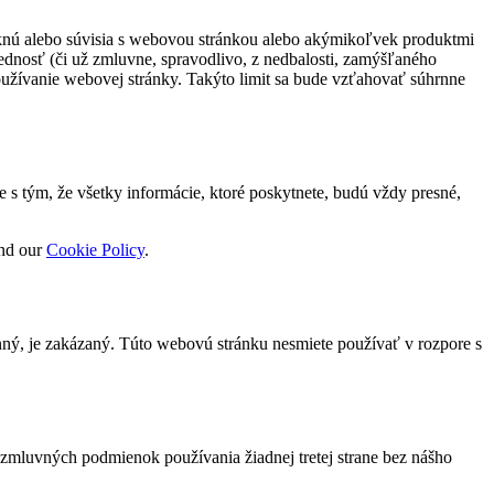
knú alebo súvisia s webovou stránkou alebo akýmikoľvek produktmi
dnosť (či už zmluvne, spravodlivo, z nedbalosti, zamýšľaného
používanie webovej stránky. Takýto limit sa bude vzťahovať súhrnne
te s tým, že všetky informácie, ktoré poskytnete, budú vždy presné,
nd our
Cookie Policy
.
nný, je zakázaný. Túto webovú stránku nesmiete používať v rozpore s
o zmluvných podmienok používania žiadnej tretej strane bez nášho