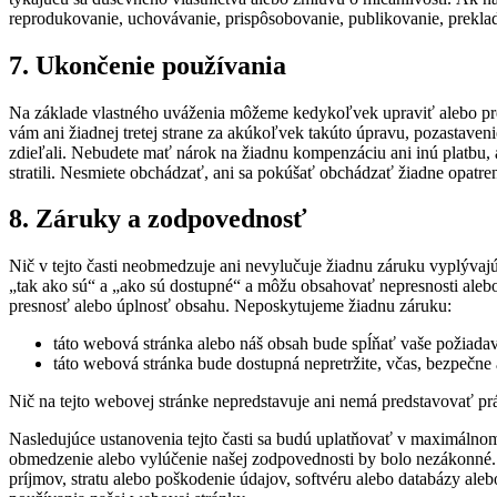
reprodukovanie, uchovávanie, prispôsobovanie, publikovanie, prekla
7. Ukončenie používania
Na základe vlastného uváženia môžeme kedykoľvek upraviť alebo prer
vám ani žiadnej tretej strane za akúkoľvek takúto úpravu, pozastave
zdieľali. Nebudete mať nárok na žiadnu kompenzáciu ani inú platbu, a t
stratili. Nesmiete obchádzať, ani sa pokúšať obchádzať žiadne opatre
8. Záruky a zodpovednosť
Nič v tejto časti neobmedzuje ani nevylučuje žiadnu záruku vyplýva
„tak ako sú“ a „ako sú dostupné“ a môžu obsahovať nepresnosti aleb
presnosť alebo úplnosť obsahu. Neposkytujeme žiadnu záruku:
táto webová stránka alebo náš obsah bude spĺňať vaše požiada
táto webová stránka bude dostupná nepretržite, včas, bezpečne
Nič na tejto webovej stránke nepredstavuje ani nemá predstavovať pr
Nasledujúce ustanovenia tejto časti sa budú uplatňovať v maximálno
obmedzenie alebo vylúčenie našej zodpovednosti by bolo nezákonné.
príjmov, stratu alebo poškodenie údajov, softvéru alebo databázy aleb