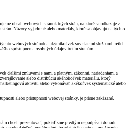
jeme obsah webových stránok iných strán, na ktoré sa odkazuje z
trán. Názory vyjadrené alebo materiály, ktoré sa objavujú na týchto
týchto webových stránok a akýmikoľvek súvisiacimi službami tretích
šho sprístupnenia osobných údajov tretím stranám.
ľvek ďalšími zmluvami s nami a platnými zákonmi, nariadeniami a
erejňovanie alebo distribúciu akéhokoľvek materiálu, ktorý
 marketingovú aktivitu alebo vykonávať akékoľvek systematické alebo
pnosti alebo prístupnosti webovej stránky, je prísne zakázané.
e nám chceli prezentovať, pokiaľ sme predtým nepodpísali dohodu
vú, neodvolateľnú, nevýhradnú, bezplatnú licenciu na používanie,