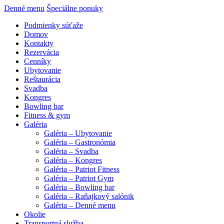
Denné menu
Špeciálne ponuky
Podmienky súťaže
Domov
Kontakty
Rezervácia
Cenníky
Ubytovanie
Reštaurácia
Svadba
Kongres
Bowling bar
Fitness & gym
Galéria
Galéria – Ubytovanie
Galéria – Gastronómia
Galéria – Svadba
Galéria – Kongres
Galéria – Patriot Fitness
Galéria – Patriot Gym
Galéria – Bowling bar
Galéria – Raňajkový salónik
Galéria – Denné menu
Okolie
Transportná služba