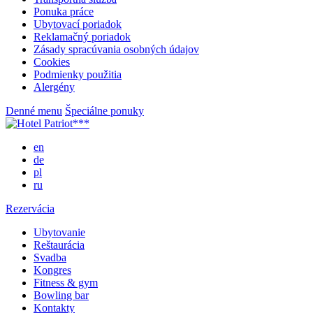
Ponuka práce
Ubytovací poriadok
Reklamačný poriadok
Zásady spracúvania osobných údajov
Cookies
Podmienky použitia
Alergény
Denné menu
Špeciálne ponuky
en
de
pl
ru
Rezervácia
Ubytovanie
Reštaurácia
Svadba
Kongres
Fitness & gym
Bowling bar
Kontakty