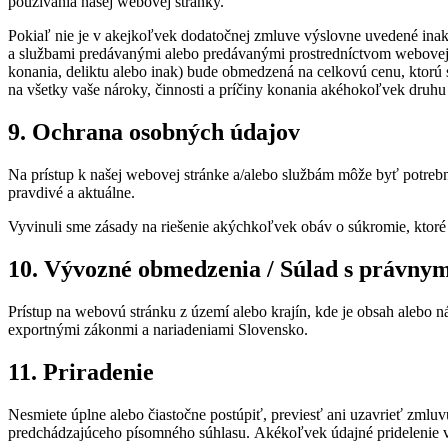
používania našej webovej stránky.
Pokiaľ nie je v akejkoľvek dodatočnej zmluve výslovne uvedené ina
a službami predávanými alebo predávanými prostredníctvom webovej 
konania, deliktu alebo inak) bude obmedzená na celkovú cenu, ktorú 
na všetky vaše nároky, činnosti a príčiny konania akéhokoľvek druhu
9. Ochrana osobných údajov
Na prístup k našej webovej stránke a/alebo službám môže byť potrebné,
pravdivé a aktuálne.
Vyvinuli sme zásady na riešenie akýchkoľvek obáv o súkromie, ktoré
10. Vývozné obmedzenia / Súlad s právnym
Prístup na webovú stránku z území alebo krajín, kde je obsah alebo
exportnými zákonmi a nariadeniami Slovensko.
11. Priradenie
Nesmiete úplne alebo čiastočne postúpiť, previesť ani uzavrieť zmluv
predchádzajúceho písomného súhlasu. Akékoľvek údajné pridelenie v 