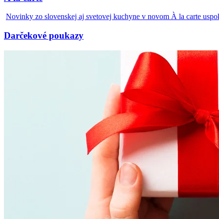
Novinky zo slovenskej aj svetovej kuchyne v novom À la carte uspo
Darčekové poukazy