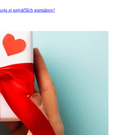
koja aj najväčších gurmánov!