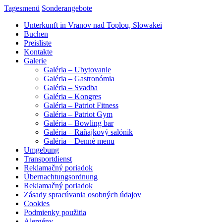
Tagesmenü
Sonderangebote
Unterkunft in Vranov nad Toplou, Slowakei
Buchen
Preisliste
Kontakte
Galerie
Galéria – Ubytovanie
Galéria – Gastronómia
Galéria – Svadba
Galéria – Kongres
Galéria – Patriot Fitness
Galéria – Patriot Gym
Galéria – Bowling bar
Galéria – Raňajkový salónik
Galéria – Denné menu
Umgebung
Transportdienst
Reklamačný poriadok
Übernachtungsordnung
Reklamačný poriadok
Zásady spracúvania osobných údajov
Cookies
Podmienky použitia
Alergény