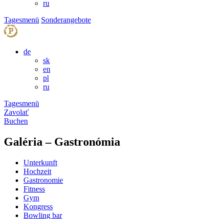
ru
Tagesmenü
Sonderangebote
de
sk
en
pl
ru
Tagesmenü
Zavolať
Buchen
Galéria – Gastronómia
Unterkunft
Hochzeit
Gastronomie
Fitness
Gym
Kongress
Bowling bar