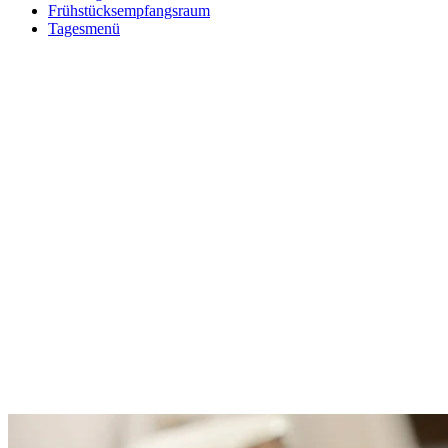
Frühstücksempfangsraum
Tagesmenü