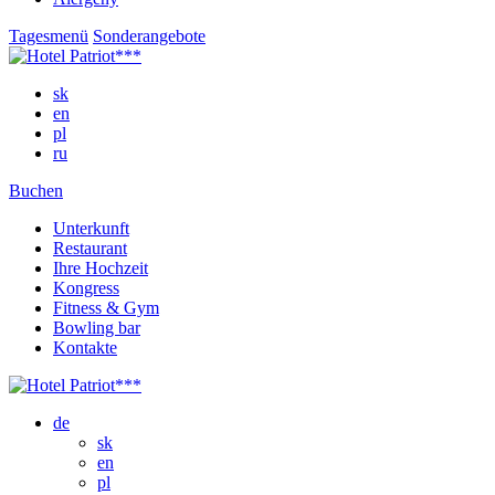
Tagesmenü
Sonderangebote
sk
en
pl
ru
Buchen
Unterkunft
Restaurant
Ihre Hochzeit
Kongress
Fitness & Gym
Bowling bar
Kontakte
de
sk
en
pl