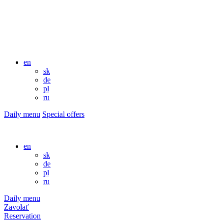
en
sk
de
pl
ru
Daily menu
Special offers
en
sk
de
pl
ru
Daily menu
Zavolať
Reservation