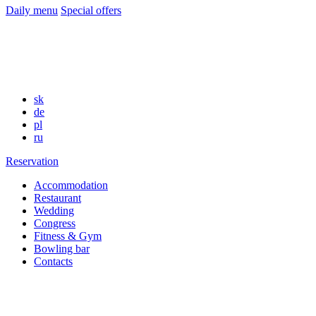
Daily menu
Special offers
sk
de
pl
ru
Reservation
Accommodation
Restaurant
Wedding
Congress
Fitness & Gym
Bowling bar
Contacts