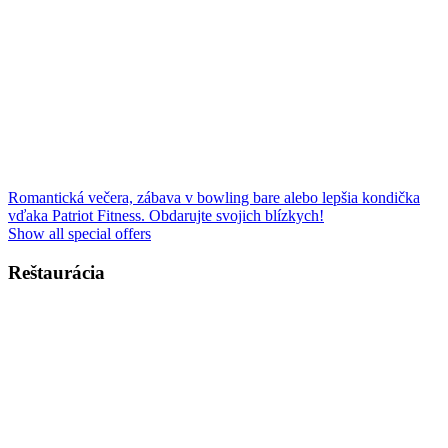
Romantická večera, zábava v bowling bare alebo lepšia kondička
vďaka Patriot Fitness. Obdarujte svojich blízkych!
Show all special offers
Reštaurácia