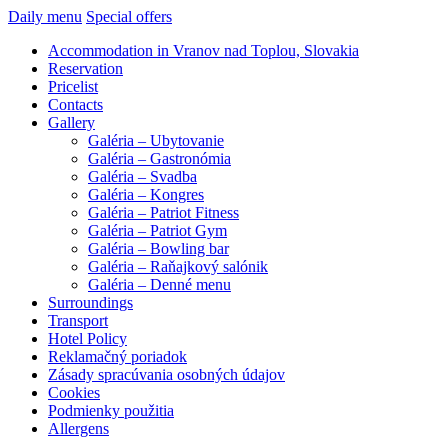
Daily menu
Special offers
Accommodation in Vranov nad Toplou, Slovakia
Reservation
Pricelist
Contacts
Gallery
Galéria – Ubytovanie
Galéria – Gastronómia
Galéria – Svadba
Galéria – Kongres
Galéria – Patriot Fitness
Galéria – Patriot Gym
Galéria – Bowling bar
Galéria – Raňajkový salónik
Galéria – Denné menu
Surroundings
Transport
Hotel Policy
Reklamačný poriadok
Zásady spracúvania osobných údajov
Cookies
Podmienky použitia
Allergens