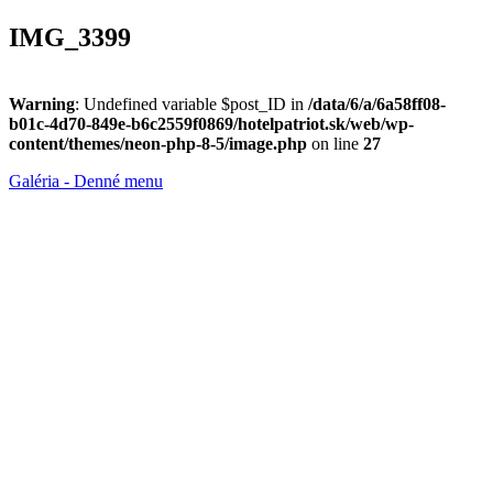
IMG_3399
Warning
: Undefined variable $post_ID in
/data/6/a/6a58ff08-
b01c-4d70-849e-b6c2559f0869/hotelpatriot.sk/web/wp-
content/themes/neon-php-8-5/image.php
on line
27
Galéria - Denné menu