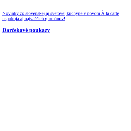
Novinky zo slovenskej aj svetovej kuchyne v novom À la carte
uspokoja aj najväčších gurmánov!
Darčekové poukazy