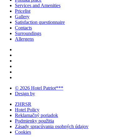
Services and Amenities
Pricelist
Gallery
Satisfaction questionnaire
Contacts
Surroundings
Allergens
© 2026 Hotel Patriot***
Design by
ZHRSR
Hotel Policy
Reklamačný poriadok
Podmienky použitia
Zásady spracúvania osobných údajov
Cookies