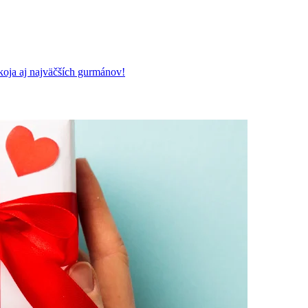
koja aj najväčších gurmánov!