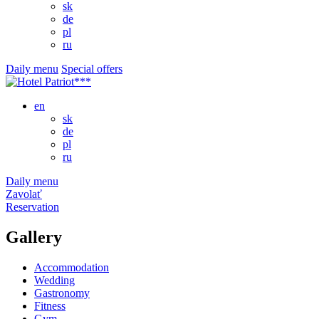
sk
de
pl
ru
Daily menu
Special offers
en
sk
de
pl
ru
Daily menu
Zavolať
Reservation
Gallery
Accommodation
Wedding
Gastronomy
Fitness
Gym