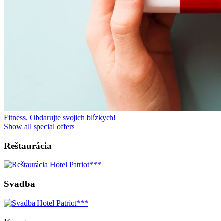
Fitness. Obdarujte svojich blízkych!
Show all special offers
Reštaurácia
Svadba