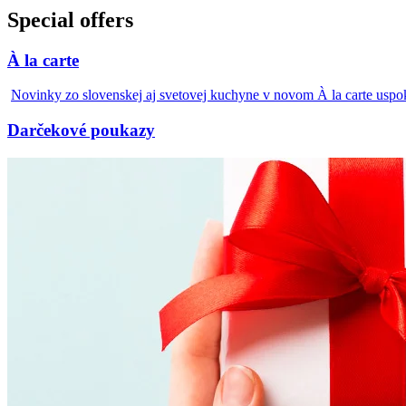
Special offers
À la carte
Novinky zo slovenskej aj svetovej kuchyne v novom À la carte uspo
Darčekové poukazy