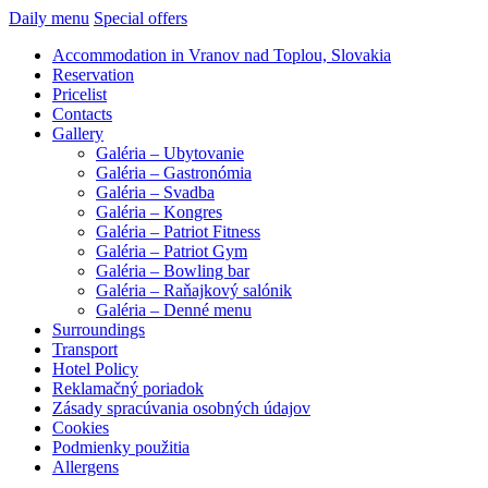
Daily menu
Special offers
Accommodation in Vranov nad Toplou, Slovakia
Reservation
Pricelist
Contacts
Gallery
Galéria – Ubytovanie
Galéria – Gastronómia
Galéria – Svadba
Galéria – Kongres
Galéria – Patriot Fitness
Galéria – Patriot Gym
Galéria – Bowling bar
Galéria – Raňajkový salónik
Galéria – Denné menu
Surroundings
Transport
Hotel Policy
Reklamačný poriadok
Zásady spracúvania osobných údajov
Cookies
Podmienky použitia
Allergens