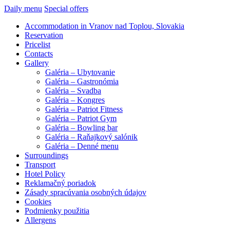
Daily menu
Special offers
Accommodation in Vranov nad Toplou, Slovakia
Reservation
Pricelist
Contacts
Gallery
Galéria – Ubytovanie
Galéria – Gastronómia
Galéria – Svadba
Galéria – Kongres
Galéria – Patriot Fitness
Galéria – Patriot Gym
Galéria – Bowling bar
Galéria – Raňajkový salónik
Galéria – Denné menu
Surroundings
Transport
Hotel Policy
Reklamačný poriadok
Zásady spracúvania osobných údajov
Cookies
Podmienky použitia
Allergens