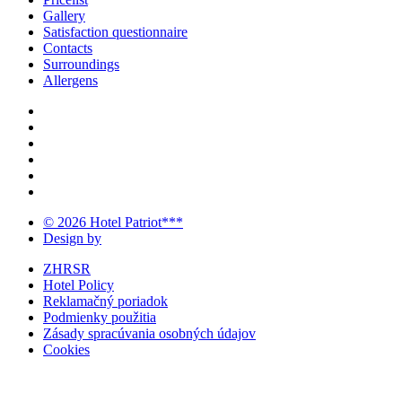
Gallery
Satisfaction questionnaire
Contacts
Surroundings
Allergens
© 2026 Hotel Patriot***
Design by
ZHRSR
Hotel Policy
Reklamačný poriadok
Podmienky použitia
Zásady spracúvania osobných údajov
Cookies