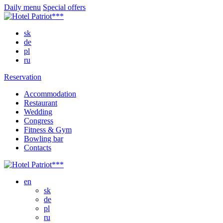
Daily menu
Special offers
sk
de
pl
ru
Reservation
Accommodation
Restaurant
Wedding
Congress
Fitness & Gym
Bowling bar
Contacts
en
sk
de
pl
ru