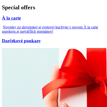
Special offers
À la carte
Novinky zo slovenskej aj svetovej kuchyne v novom À la carte
uspokoja aj najväčších gurmánov!
Darčekové poukazy