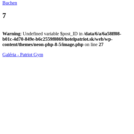
Buchen
7
Warning
: Undefined variable $post_ID in
/data/6/a/6a58ff08-
b01c-4d70-849e-b6c2559f0869/hotelpatriot.sk/web/wp-
content/themes/neon-php-8-5/image.php
on line
27
Galéria - Patriot Gym