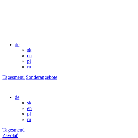
de
sk
en
pl
ru
Tagesmenü
Sonderangebote
de
sk
en
pl
ru
Tagesmenü
Zavolať