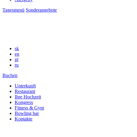
Tagesmenü
Sonderangebote
sk
en
pl
ru
Buchen
Unterkunft
Restaurant
Ihre Hochzeit
Kongress
Fitness & Gym
Bowling bar
Kontakte