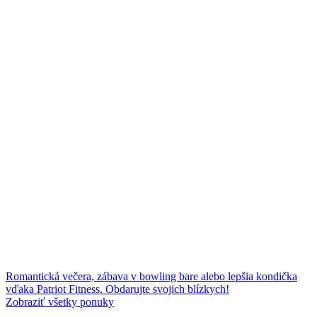
Romantická večera, zábava v bowling bare alebo lepšia kondička
vďaka Patriot Fitness. Obdarujte svojich blízkych!
Zobraziť všetky ponuky