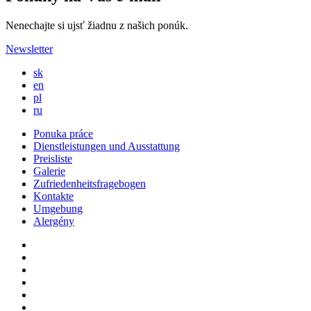
Nenechajte si ujsť žiadnu z našich ponúk.
Newsletter
sk
en
pl
ru
Ponuka práce
Dienstleistungen und Ausstattung
Preisliste
Galerie
Zufriedenheitsfragebogen
Kontakte
Umgebung
Alergény