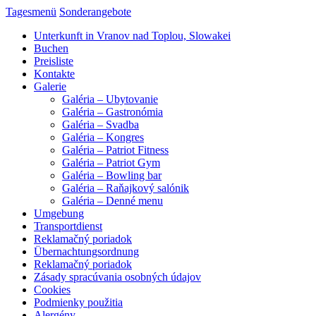
Tagesmenü
Sonderangebote
Unterkunft in Vranov nad Toplou, Slowakei
Buchen
Preisliste
Kontakte
Galerie
Galéria – Ubytovanie
Galéria – Gastronómia
Galéria – Svadba
Galéria – Kongres
Galéria – Patriot Fitness
Galéria – Patriot Gym
Galéria – Bowling bar
Galéria – Raňajkový salónik
Galéria – Denné menu
Umgebung
Transportdienst
Reklamačný poriadok
Übernachtungsordnung
Reklamačný poriadok
Zásady spracúvania osobných údajov
Cookies
Podmienky použitia
Alergény