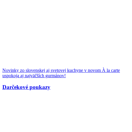
Novinky zo slovenskej aj svetovej kuchyne v novom À la carte
uspokoja aj najväčších gurmánov!
Darčekové poukazy