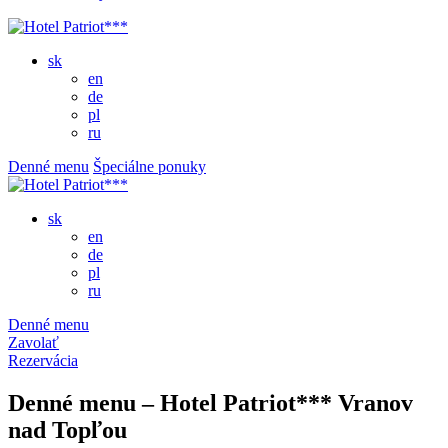
sk
en
de
pl
ru
Denné menu
Špeciálne ponuky
sk
en
de
pl
ru
Denné menu
Zavolať
Rezervácia
Denné menu – Hotel Patriot*** Vranov
nad Topľou