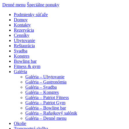
Denné menu
Špeciálne ponuky
Podmienky súťaže
Domov
Kontakty
Rezervácia
Cenníky
Ubytovanie
Reštaurácia
Svadba
Kongres
Bowling bar
Fitness & gym
Galéria
Galéria – Ubytovanie
Galéria – Gastronómia
Galéria – Svadba
Galéria – Kongres
Galéria – Patriot Fitness
Galéria – Patriot Gym
Galéria – Bowling bar
Galéria – Raňajkový salónik
Galéria – Denné menu
Okolie
Transportná služba