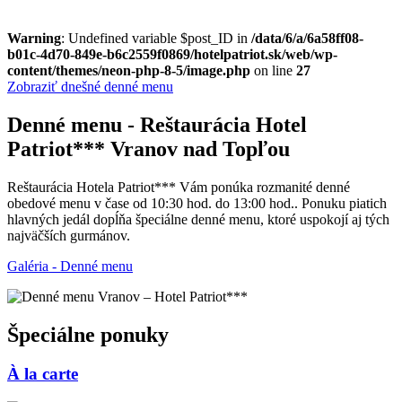
Warning
: Undefined variable $post_ID in
/data/6/a/6a58ff08-
b01c-4d70-849e-b6c2559f0869/hotelpatriot.sk/web/wp-
content/themes/neon-php-8-5/image.php
on line
27
Zobraziť dnešné denné menu
Denné menu - Reštaurácia Hotel
Patriot*** Vranov nad Topľou
Reštaurácia Hotela Patriot*** Vám ponúka rozmanité denné
obedové menu v čase od 10:30 hod. do 13:00 hod.. Ponuku piatich
hlavných jedál dopĺňa špeciálne denné menu, ktoré uspokojí aj tých
najväčších gurmánov.
Galéria - Denné menu
Špeciálne ponuky
À la carte