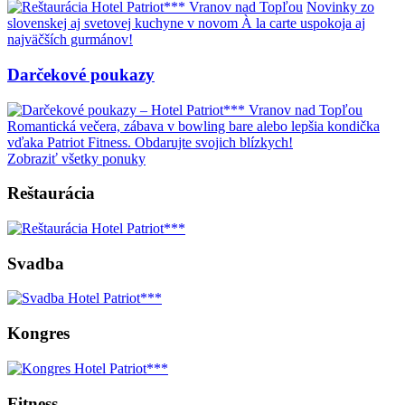
Novinky zo
slovenskej aj svetovej kuchyne v novom À la carte uspokoja aj
najväčších gurmánov!
Darčekové poukazy
Romantická večera, zábava v bowling bare alebo lepšia kondička
vďaka Patriot Fitness. Obdarujte svojich blízkych!
Zobraziť všetky ponuky
Reštaurácia
Svadba
Kongres
Fitness