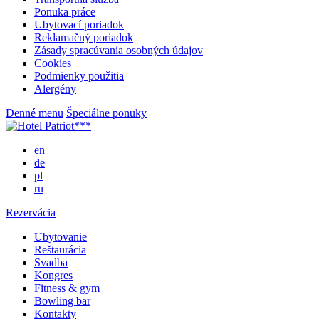
Ponuka práce
Ubytovací poriadok
Reklamačný poriadok
Zásady spracúvania osobných údajov
Cookies
Podmienky použitia
Alergény
Denné menu
Špeciálne ponuky
en
de
pl
ru
Rezervácia
Ubytovanie
Reštaurácia
Svadba
Kongres
Fitness & gym
Bowling bar
Kontakty