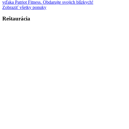
vďaka Patriot Fitness. Obdarujte svojich blízkych!
Zobraziť všetky ponuky
Reštaurácia