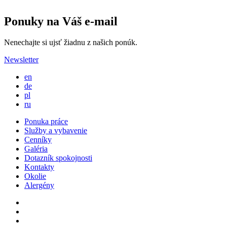
Ponuky na Váš e-mail
Nenechajte si ujsť žiadnu z našich ponúk.
Newsletter
en
de
pl
ru
Ponuka práce
Služby a vybavenie
Cenníky
Galéria
Dotazník spokojnosti
Kontakty
Okolie
Alergény