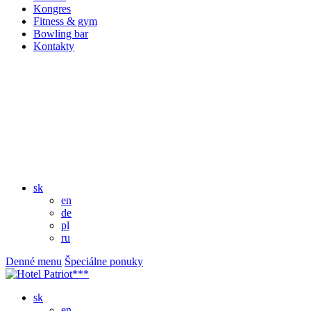
Kongres
Fitness & gym
Bowling bar
Kontakty
sk
en
de
pl
ru
Denné menu
Špeciálne ponuky
sk
en