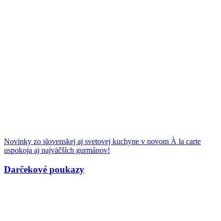
Novinky zo slovenskej aj svetovej kuchyne v novom À la carte
uspokoja aj najväčších gurmánov!
Darčekové poukazy