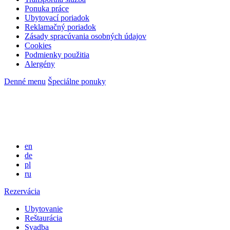
Ponuka práce
Ubytovací poriadok
Reklamačný poriadok
Zásady spracúvania osobných údajov
Cookies
Podmienky použitia
Alergény
Denné menu
Špeciálne ponuky
en
de
pl
ru
Rezervácia
Ubytovanie
Reštaurácia
Svadba