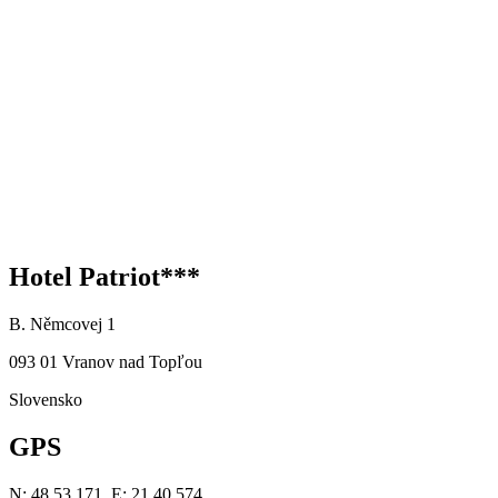
Hotel Patriot***
B. Němcovej 1
093 01 Vranov nad Topľou
Slovensko
GPS
N: 48 53.171, E: 21 40.574