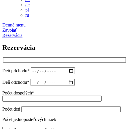
de
pl
ru
Denné menu
Zavolať
Rezervácia
Rezervácia
Deň príchodu*
Deň odchodu*
Počet dospelých*
Počet detí
Počet jednoposteľových izieb