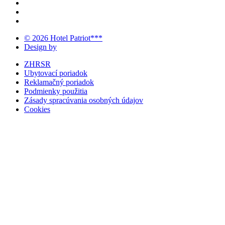
© 2026 Hotel Patriot***
Design by
ZHRSR
Ubytovací poriadok
Reklamačný poriadok
Podmienky použitia
Zásady spracúvania osobných údajov
Cookies