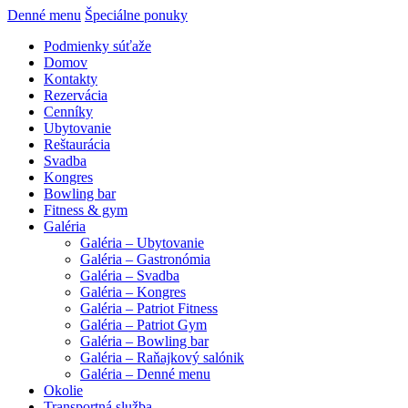
Denné menu
Špeciálne ponuky
Podmienky súťaže
Domov
Kontakty
Rezervácia
Cenníky
Ubytovanie
Reštaurácia
Svadba
Kongres
Bowling bar
Fitness & gym
Galéria
Galéria – Ubytovanie
Galéria – Gastronómia
Galéria – Svadba
Galéria – Kongres
Galéria – Patriot Fitness
Galéria – Patriot Gym
Galéria – Bowling bar
Galéria – Raňajkový salónik
Galéria – Denné menu
Okolie
Transportná služba