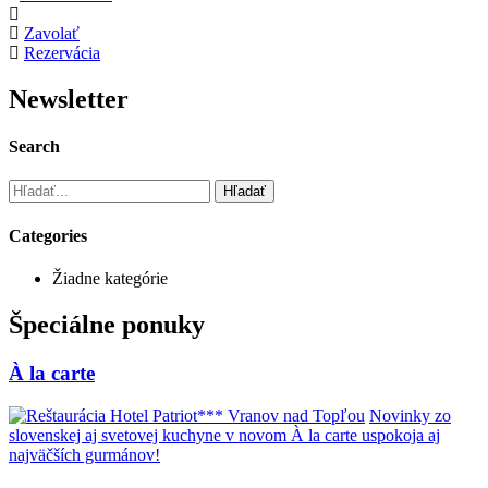
Zavolať
Rezervácia
Newsletter
Search
Vyhľadávanie
pre:
Categories
Žiadne kategórie
Špeciálne ponuky
À la carte
Novinky zo
slovenskej aj svetovej kuchyne v novom À la carte uspokoja aj
najväčších gurmánov!