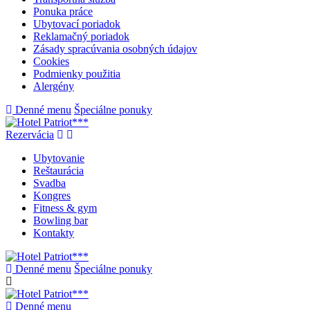
Ponuka práce
Ubytovací poriadok
Reklamačný poriadok
Zásady spracúvania osobných údajov
Cookies
Podmienky použitia
Alergény
Denné menu
Špeciálne ponuky
Rezervácia
Ubytovanie
Reštaurácia
Svadba
Kongres
Fitness & gym
Bowling bar
Kontakty
Denné menu
Špeciálne ponuky
Denné menu