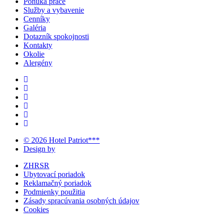
Ponuka práce
Služby a vybavenie
Cenníky
Galéria
Dotazník spokojnosti
Kontakty
Okolie
Alergény
© 2026 Hotel Patriot***
Design by
ZHRSR
Ubytovací poriadok
Reklamačný poriadok
Podmienky použitia
Zásady spracúvania osobných údajov
Cookies