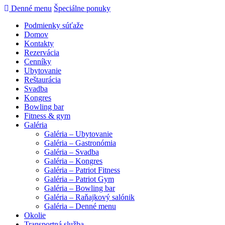
Denné menu
Špeciálne ponuky
Podmienky súťaže
Domov
Kontakty
Rezervácia
Cenníky
Ubytovanie
Reštaurácia
Svadba
Kongres
Bowling bar
Fitness & gym
Galéria
Galéria – Ubytovanie
Galéria – Gastronómia
Galéria – Svadba
Galéria – Kongres
Galéria – Patriot Fitness
Galéria – Patriot Gym
Galéria – Bowling bar
Galéria – Raňajkový salónik
Galéria – Denné menu
Okolie
Transportná služba