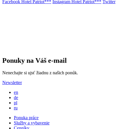
Facebook Hotel Patriot***
Instagram Hotel Patriot***
Twitter
Ponuky na Váš e-mail
Nenechajte si ujsť žiadnu z našich ponúk.
Newsletter
en
de
pl
ru
Ponuka práce
Služby a vybavenie
Cenníky