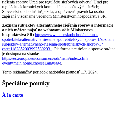
riešenia sporov: Úrad pre reguláciu sieťových odvetví; Úrad pre
reguláciu elektronických komunikácií a poštových služieb;
Slovenská obchodná inšpekcia; a oprávnená právnická osoba
zapísaná v zozname vedenom Ministerstvom hospodárstva SR.
Zoznam subjektov alternatívneho riešenia sporov a informácie
o nich môžete nájsť na webovom sídle Ministerstva
hospodárstva SR:
https://www.mhsr.sk/obchod/ochrana-
spotrebitela/alternativne-riesenie-spotrebitelskych-sporov-1/zoznam-
subjektov-alternativneho-riesenia-spotrebitelskych-sporov-1?
csrt=11828520039925392931
. Platforma pre riešenie sporov on-line
je dostupná na stránke
https://ec.europa.eu/consumers/odr/main/index.cfm?
event=main.home.chooseLanguage
.
Tento reklamačný poriadok nadobúda platnosť 1.7. 2024.
Špeciálne ponuky
À la carte