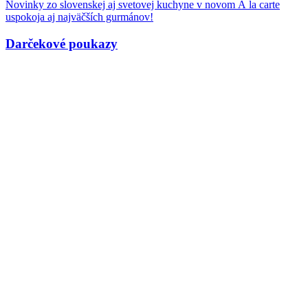
Novinky zo slovenskej aj svetovej kuchyne v novom À la carte
uspokoja aj najväčších gurmánov!
Darčekové poukazy