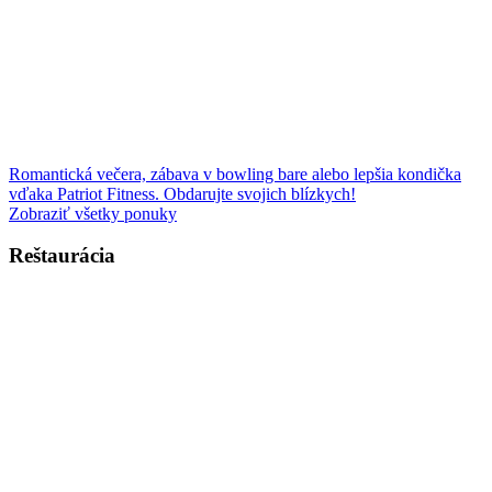
Romantická večera, zábava v bowling bare alebo lepšia kondička
vďaka Patriot Fitness. Obdarujte svojich blízkych!
Zobraziť všetky ponuky
Reštaurácia