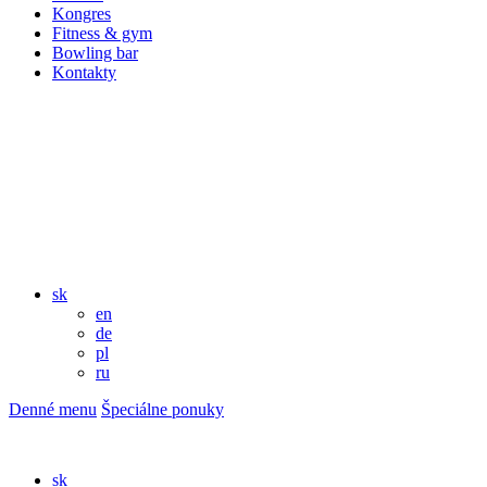
Kongres
Fitness & gym
Bowling bar
Kontakty
sk
en
de
pl
ru
Denné menu
Špeciálne ponuky
sk