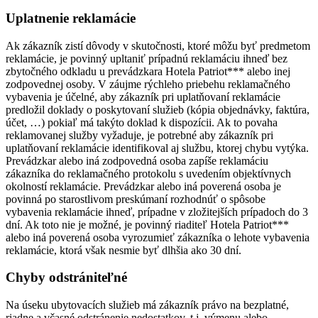
Uplatnenie reklamácie
Ak zákazník zistí dôvody v skutočnosti, ktoré môžu byť predmetom
reklamácie, je povinný upltaniť prípadnú reklamáciu ihneď bez
zbytočného odkladu u prevádzkara Hotela Patriot*** alebo inej
zodpovednej osoby. V záujme rýchleho priebehu reklamačného
vybavenia je účelné, aby zákazník pri uplatňovaní reklamácie
predložil doklady o poskytovaní služieb (kópia objednávky, faktúra,
účet, …) pokiaľ má takýto doklad k dispozícii. Ak to povaha
reklamovanej služby vyžaduje, je potrebné aby zákazník pri
uplatňovaní reklamácie identifikoval aj službu, ktorej chybu vytýka.
Prevádzkar alebo iná zodpovedná osoba zapíše reklamáciu
zákazníka do reklamačného protokolu s uvedením objektívnych
okolností reklamácie. Prevádzkar alebo iná poverená osoba je
povinná po starostlivom preskúmaní rozhodnúť o spôsobe
vybavenia reklamácie ihneď, prípadne v zložitejších prípadoch do 3
dní. Ak toto nie je možné, je povinný riaditeľ Hotela Patriot***
alebo iná poverená osoba vyrozumieť zákazníka o lehote vybavenia
reklamácie, ktorá však nesmie byť dlhšia ako 30 dní.
Chyby odstrániteľné
Na úseku ubytovacích služieb má zákazník právo na bezplatné,
riadne a včasné odstránenie nedostatkov, t.j. výmenu alebo