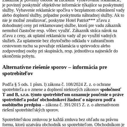
je povinný poskytnúť objektívne informácie týkajúce sa poskytnutej
služby. Vybavenie reklamácie spočíva v bezplatnom odstránení vady
alebo doplnení služby, prípadne poskytnutia náhradnej služby. Ak to
nie je možné zrealizovať, poskytne Hotel Patriot*** zľavu z
dohodnutej ceny pri reklamovanej službe, ktorú pre vadu zákazník
nemohol čiastočne resp. vôbec využiť. Zákazník stráca nárok na
zľavu z ceny, ak uplatní reklamáciu vady až po využití vadných
služieb. Za uplatnenie bez zbytočného odkladu v zahraničnom
cestovnom ruchu sa považuje reklamácia u sprievodcu alebo
zodpovednej osoby pri skupinách, resp. jednotlivca najneskôr do
ukončenia pobytu.
Alternatívne riešenie sporov – informácia pre
spotrebiteľov
Podľa § 5 ods. 1 písm. l) zákona č. 108/2024 Z. z. o ochrane
spotrebiteľa a o zmene a doplnení niektorých zákonov
spoločnosť
T and B, s.r.o. týmto spotrebiteľom oznamuje poučenie o práve
spotrebiteľa podať obchodníkovi žiadosť o nápravu podľa
osobitného predpisu
– zákona č. 391/2015 Z. z. o alternatívnom
riešení spotrebiteľských sporov.
Spotrebiteľskou zmluvou je každá zmluva bez ohľadu na právnu
formu, ktorú uzatvára obchodník so spotrebiteľom. Obchodníkom je