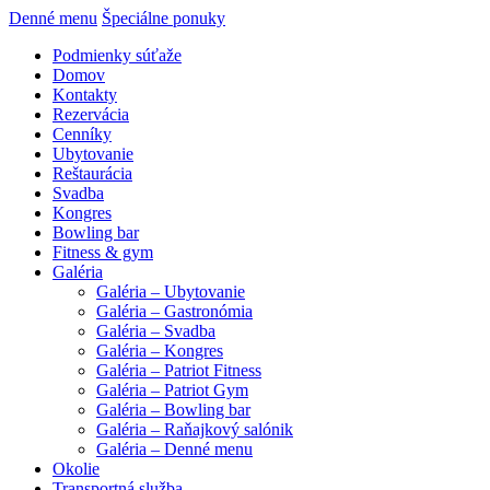
Denné menu
Špeciálne ponuky
Podmienky súťaže
Domov
Kontakty
Rezervácia
Cenníky
Ubytovanie
Reštaurácia
Svadba
Kongres
Bowling bar
Fitness & gym
Galéria
Galéria – Ubytovanie
Galéria – Gastronómia
Galéria – Svadba
Galéria – Kongres
Galéria – Patriot Fitness
Galéria – Patriot Gym
Galéria – Bowling bar
Galéria – Raňajkový salónik
Galéria – Denné menu
Okolie
Transportná služba