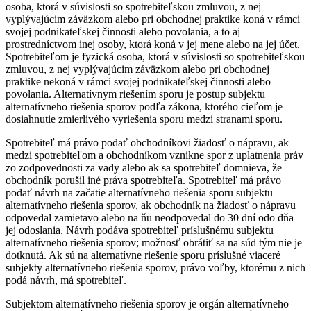
osoba, ktorá v súvislosti so spotrebiteľskou zmluvou, z nej
vyplývajúcim záväzkom alebo pri obchodnej praktike koná v rámci
svojej podnikateľskej činnosti alebo povolania, a to aj
prostredníctvom inej osoby, ktorá koná v jej mene alebo na jej účet.
Spotrebiteľom je fyzická osoba, ktorá v súvislosti so spotrebiteľskou
zmluvou, z nej vyplývajúcim záväzkom alebo pri obchodnej
praktike nekoná v rámci svojej podnikateľskej činnosti alebo
povolania. Alternatívnym riešením sporu je postup subjektu
alternatívneho riešenia sporov podľa zákona, ktorého cieľom je
dosiahnutie zmierlivého vyriešenia sporu medzi stranami sporu.
Spotrebiteľ má právo podať obchodníkovi žiadosť o nápravu, ak
medzi spotrebiteľom a obchodníkom vznikne spor z uplatnenia práv
zo zodpovednosti za vady alebo ak sa spotrebiteľ domnieva, že
obchodník porušil iné práva spotrebiteľa. Spotrebiteľ má právo
podať návrh na začatie alternatívneho riešenia sporu subjektu
alternatívneho riešenia sporov, ak obchodník na žiadosť o nápravu
odpovedal zamietavo alebo na ňu neodpovedal do 30 dní odo dňa
jej odoslania. Návrh podáva spotrebiteľ príslušnému subjektu
alternatívneho riešenia sporov; možnosť obrátiť sa na súd tým nie je
dotknutá. Ak sú na alternatívne riešenie sporu príslušné viaceré
subjekty alternatívneho riešenia sporov, právo voľby, ktorému z nich
podá návrh, má spotrebiteľ.
Subjektom alternatívneho riešenia sporov je orgán alternatívneho