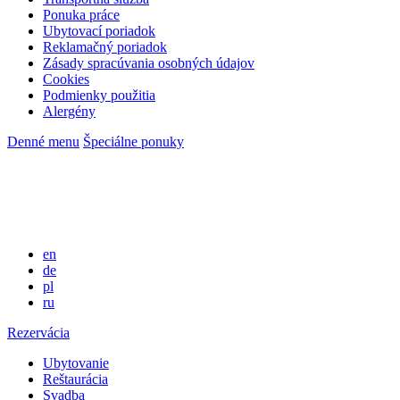
Ponuka práce
Ubytovací poriadok
Reklamačný poriadok
Zásady spracúvania osobných údajov
Cookies
Podmienky použitia
Alergény
Denné menu
Špeciálne ponuky
en
de
pl
ru
Rezervácia
Ubytovanie
Reštaurácia
Svadba