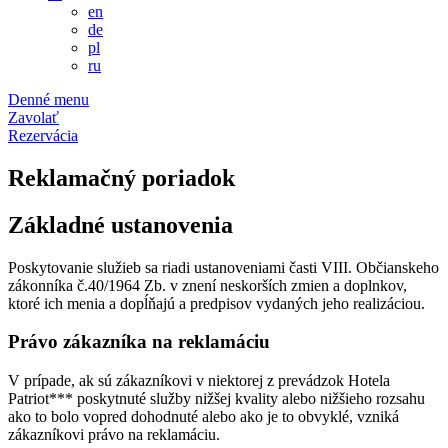
en
de
pl
ru
Denné menu
Zavolať
Rezervácia
Reklamačný poriadok
Základné ustanovenia
Poskytovanie služieb sa riadi ustanoveniami časti VIII. Občianskeho
zákonníka č.40/1964 Zb. v znení neskorších zmien a doplnkov,
ktoré ich menia a dopĺňajú a predpisov vydaných jeho realizáciou.
Právo zákazníka na reklamáciu
V prípade, ak sú zákazníkovi v niektorej z prevádzok Hotela
Patriot*** poskytnuté služby nižšej kvality alebo nižšieho rozsahu
ako to bolo vopred dohodnuté alebo ako je to obvyklé, vzniká
zákazníkovi právo na reklamáciu.