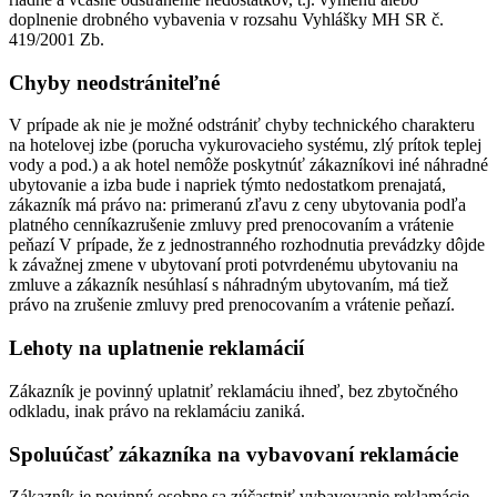
doplnenie drobného vybavenia v rozsahu Vyhlášky MH SR č.
419/2001 Zb.
Chyby neodstrániteľné
V prípade ak nie je možné odstrániť chyby technického charakteru
na hotelovej izbe (porucha vykurovacieho systému, zlý prítok teplej
vody a pod.) a ak hotel nemôže poskytnúť zákazníkovi iné náhradné
ubytovanie a izba bude i napriek týmto nedostatkom prenajatá,
zákazník má právo na: primeranú zľavu z ceny ubytovania podľa
platného cenníkazrušenie zmluvy pred prenocovaním a vrátenie
peňazí V prípade, že z jednostranného rozhodnutia prevádzky dôjde
k závažnej zmene v ubytovaní proti potvrdenému ubytovaniu na
zmluve a zákazník nesúhlasí s náhradným ubytovaním, má tiež
právo na zrušenie zmluvy pred prenocovaním a vrátenie peňazí.
Lehoty na uplatnenie reklamácií
Zákazník je povinný uplatniť reklamáciu ihneď, bez zbytočného
odkladu, inak právo na reklamáciu zaniká.
Spoluúčasť zákazníka na vybavovaní reklamácie
Zákazník je povinný osobne sa zúčastniť vybavovanie reklamácie,