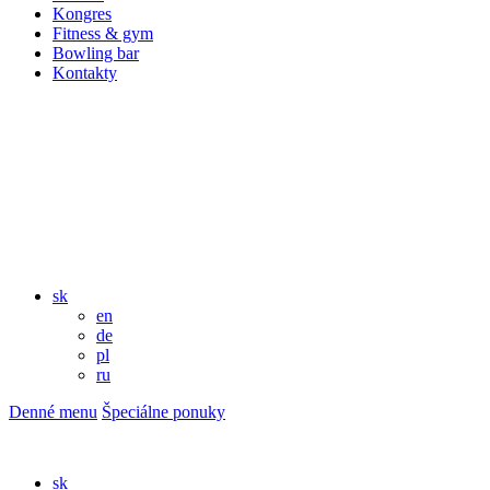
Kongres
Fitness & gym
Bowling bar
Kontakty
sk
en
de
pl
ru
Denné menu
Špeciálne ponuky
sk