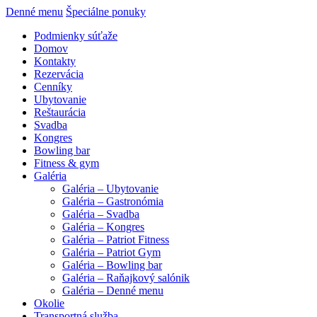
Denné menu
Špeciálne ponuky
Podmienky súťaže
Domov
Kontakty
Rezervácia
Cenníky
Ubytovanie
Reštaurácia
Svadba
Kongres
Bowling bar
Fitness & gym
Galéria
Galéria – Ubytovanie
Galéria – Gastronómia
Galéria – Svadba
Galéria – Kongres
Galéria – Patriot Fitness
Galéria – Patriot Gym
Galéria – Bowling bar
Galéria – Raňajkový salónik
Galéria – Denné menu
Okolie
Transportná služba