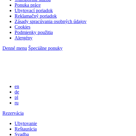
Ponuka práce
Ubytovací poriadok
Reklamačný poriadok
Zásady spracúvania osobných údajov
Cookies
Podmienky použitia
Alergény
Denné menu
Špeciálne ponuky
en
de
pl
ru
Rezervácia
Ubytovanie
Reštaurácia
Svadba