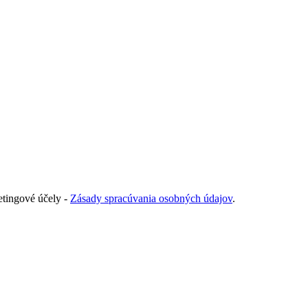
tingové účely -
Zásady spracúvania osobných údajov
.