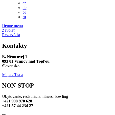
en
de
pl
ru
Denné menu
Zavolať
Rezervácia
Kontakty
B. Němcovej 1
093 01 Vranov nad Topľou
Slovensko
Mapa / Trasa
NON-STOP
Ubytovanie, reštaurácia, fitness, bowling
+421 908 970 628
+421 57 44 234 27