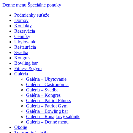
Denné menu
Špeciálne ponuky
Podmienky súťaže
Domov
Kontakty
Rezervácia
Cenníky
Ubytovanie
Reštaurácia
Svadba
Kongres
Bowling bar
Fitness & gym
Galéria
Galéria – Ubytovanie
Galéria – Gastronómia
Galéria – Svadba
Galéria – Kongres
Galéria – Patriot Fitness
Galéria – Patriot Gym
Galéria – Bowling bar
Galéria – Raňajkový salónik
Galéria – Denné menu
Okolie
Transportná služba