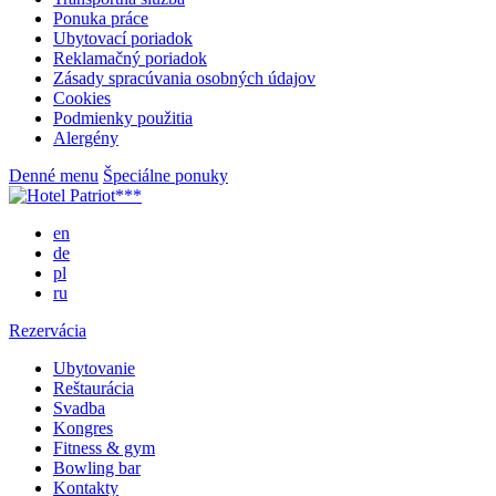
Ponuka práce
Ubytovací poriadok
Reklamačný poriadok
Zásady spracúvania osobných údajov
Cookies
Podmienky použitia
Alergény
Denné menu
Špeciálne ponuky
en
de
pl
ru
Rezervácia
Ubytovanie
Reštaurácia
Svadba
Kongres
Fitness & gym
Bowling bar
Kontakty