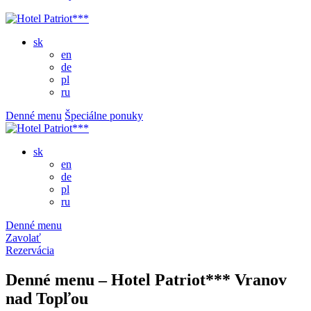
sk
en
de
pl
ru
Denné menu
Špeciálne ponuky
sk
en
de
pl
ru
Denné menu
Zavolať
Rezervácia
Denné menu – Hotel Patriot*** Vranov
nad Topľou