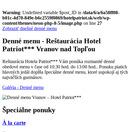
Warning
: Undefined variable $post_ID in
/data/6/a/6a58ff08-
b01c-4d70-849e-b6c2559f0869/hotelpatriot.sk/web/wp-
content/themes/neon-php-8-5/image.php
on line
27
Zobraziť dnešné denné menu
Denné menu - Reštaurácia Hotel
Patriot*** Vranov nad Topľou
Reštaurácia Hotela Patriot*** Vám ponúka rozmanité denné
obedové menu v čase od 10:30 hod. do 13:00 hod.. Ponuku piatich
hlavných jedál dopĺňa špeciálne denné menu, ktoré uspokojí aj tých
najväčších gurmánov.
Galéria - Denné menu
Špeciálne ponuky
À la carte