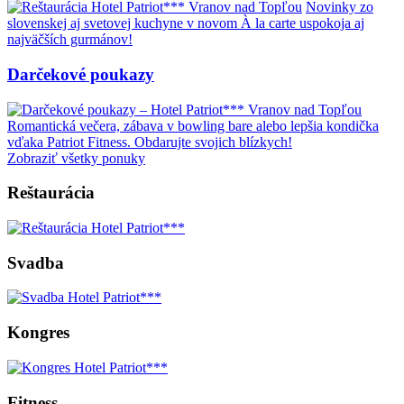
Novinky zo
slovenskej aj svetovej kuchyne v novom À la carte uspokoja aj
najväčších gurmánov!
Darčekové poukazy
Romantická večera, zábava v bowling bare alebo lepšia kondička
vďaka Patriot Fitness. Obdarujte svojich blízkych!
Zobraziť všetky ponuky
Reštaurácia
Svadba
Kongres
Fitness