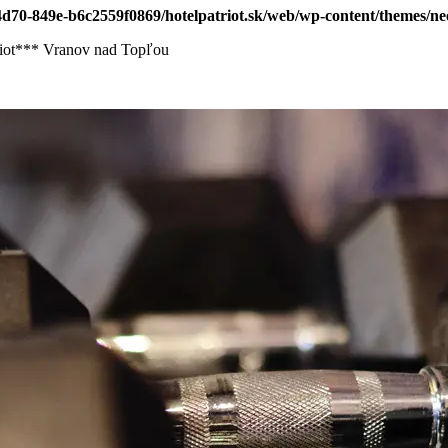
-4d70-849e-b6c2559f0869/hotelpatriot.sk/web/wp-content/themes/n
atriot*** Vranov nad Topľou