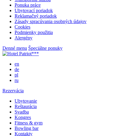
Ponuka práce
Ubytovací poriadok
Reklamačný poriadok
Zásady spracúvania osobných údajov
Cookies
Podmienky použitia
Alergény
Denné menu
Špeciálne ponuky
en
de
pl
ru
Rezervácia
Ubytovanie
Reštaurácia
Svadba
Kongres
Fitness & gym
Bowling bar
Kontakty