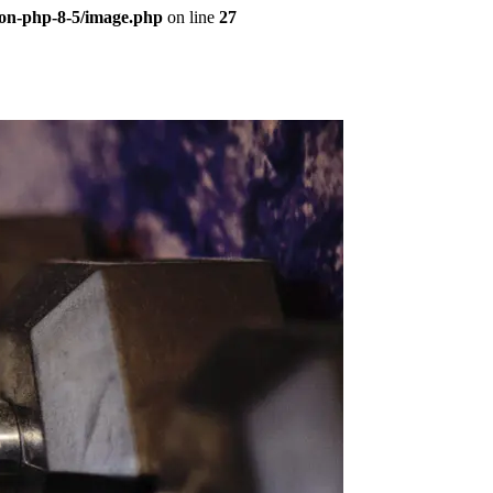
eon-php-8-5/image.php
on line
27