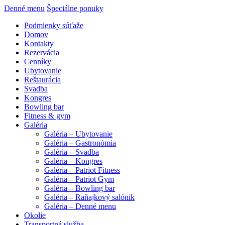
Denné menu
Špeciálne ponuky
Podmienky súťaže
Domov
Kontakty
Rezervácia
Cenníky
Ubytovanie
Reštaurácia
Svadba
Kongres
Bowling bar
Fitness & gym
Galéria
Galéria – Ubytovanie
Galéria – Gastronómia
Galéria – Svadba
Galéria – Kongres
Galéria – Patriot Fitness
Galéria – Patriot Gym
Galéria – Bowling bar
Galéria – Raňajkový salónik
Galéria – Denné menu
Okolie
Transportná služba