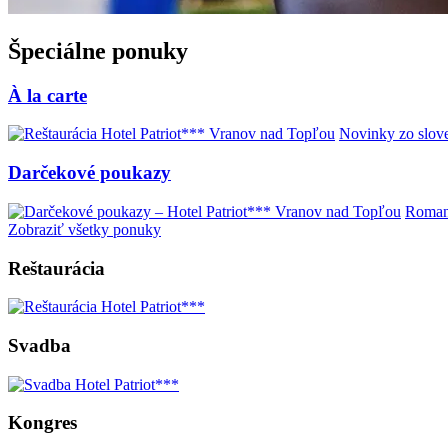
Špeciálne ponuky
À la carte
Novinky zo slove
Darčekové poukazy
Romant
Zobraziť všetky ponuky
Reštaurácia
Svadba
Kongres