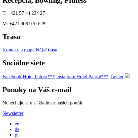
Recepcia, Bowling, Fitness
T: +421 57 44 234 27
M: +421 908 970 628
Trasa
Kontaky a mapa
Nájsť trasu
Sociálne siete
Facebook Hotel Patriot***
Instagram Hotel Patriot***
Twitter
Ponuky na Váš e-mail
Nenechajte si ujsť žiadnu z našich ponúk.
Newsletter
en
de
pl