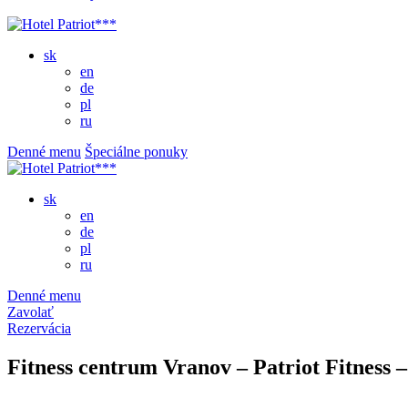
sk
en
de
pl
ru
Denné menu
Špeciálne ponuky
sk
en
de
pl
ru
Denné menu
Zavolať
Rezervácia
Fitness centrum Vranov – Patriot Fitness 