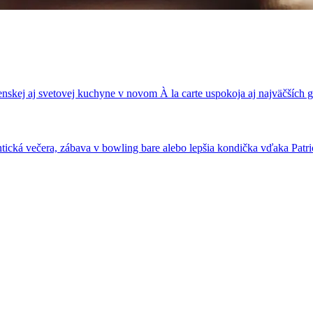
nskej aj svetovej kuchyne v novom À la carte uspokoja aj najväčších
ická večera, zábava v bowling bare alebo lepšia kondička vďaka Patrio