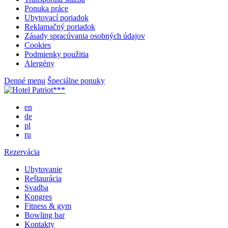
Ponuka práce
Ubytovací poriadok
Reklamačný poriadok
Zásady spracúvania osobných údajov
Cookies
Podmienky použitia
Alergény
Denné menu
Špeciálne ponuky
en
de
pl
ru
Rezervácia
Ubytovanie
Reštaurácia
Svadba
Kongres
Fitness & gym
Bowling bar
Kontakty