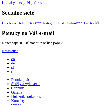
Kontaky a mapa
Nájsť trasu
Sociálne siete
Facebook Hotel Patriot***
Instagram Hotel Patriot***
Twitter
Ponuky na Váš e-mail
Nenechajte si ujsť žiadnu z našich ponúk.
Newsletter
en
de
pl
ru
Ponuka práce
Služby a vybavenie
Cenníky
Galéria
Dotazník spokojnosti
Kontakty
Okolie