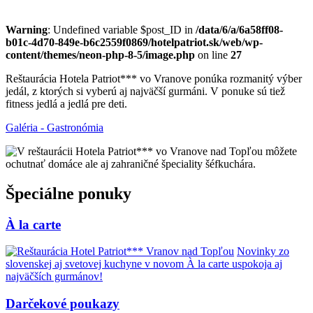
Warning
: Undefined variable $post_ID in
/data/6/a/6a58ff08-
b01c-4d70-849e-b6c2559f0869/hotelpatriot.sk/web/wp-
content/themes/neon-php-8-5/image.php
on line
27
Reštaurácia Hotela Patriot*** vo Vranove ponúka rozmanitý výber
jedál, z ktorých si vyberú aj najväčší gurmáni. V ponuke sú tiež
fitness jedlá a jedlá pre deti.
Galéria - Gastronómia
Špeciálne ponuky
À la carte
Novinky zo
slovenskej aj svetovej kuchyne v novom À la carte uspokoja aj
najväčších gurmánov!
Darčekové poukazy