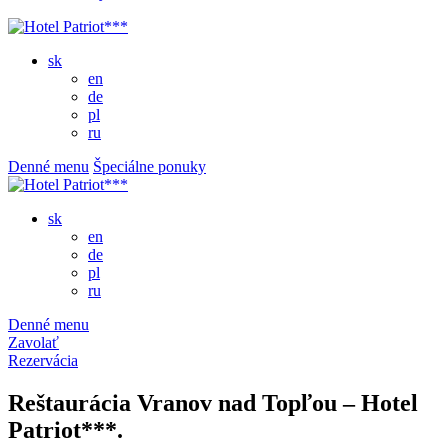
sk
en
de
pl
ru
Denné menu
Špeciálne ponuky
sk
en
de
pl
ru
Denné menu
Zavolať
Rezervácia
Reštaurácia Vranov nad Topľou – Hotel
Patriot***.