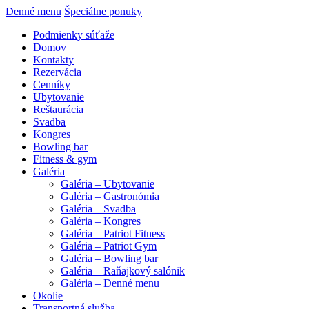
Denné menu
Špeciálne ponuky
Podmienky súťaže
Domov
Kontakty
Rezervácia
Cenníky
Ubytovanie
Reštaurácia
Svadba
Kongres
Bowling bar
Fitness & gym
Galéria
Galéria – Ubytovanie
Galéria – Gastronómia
Galéria – Svadba
Galéria – Kongres
Galéria – Patriot Fitness
Galéria – Patriot Gym
Galéria – Bowling bar
Galéria – Raňajkový salónik
Galéria – Denné menu
Okolie
Transportná služba