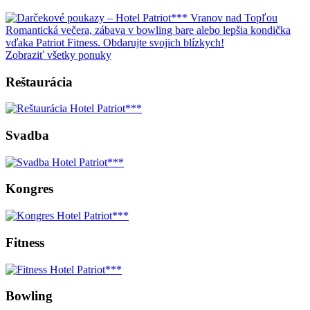
Romantická večera, zábava v bowling bare alebo lepšia kondička
vďaka Patriot Fitness. Obdarujte svojich blízkych!
Zobraziť všetky ponuky
Reštaurácia
Svadba
Kongres
Fitness
Bowling