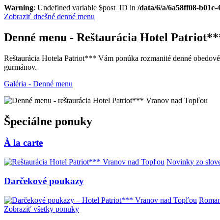
Warning
: Undefined variable $post_ID in
/data/6/a/6a58ff08-b01c
Zobraziť dnešné denné menu
Denné menu - Reštaurácia Hotel Patriot*
Reštaurácia Hotela Patriot*** Vám ponúka rozmanité denné obedové m
gurmánov.
Galéria - Denné menu
Špeciálne ponuky
À la carte
Novinky zo slove
Darčekové poukazy
Romant
Zobraziť všetky ponuky