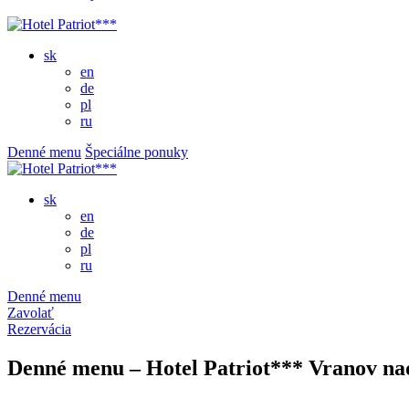
sk
en
de
pl
ru
Denné menu
Špeciálne ponuky
sk
en
de
pl
ru
Denné menu
Zavolať
Rezervácia
Denné menu – Hotel Patriot*** Vranov na