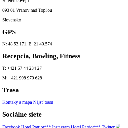
B. Němcovej 1
093 01 Vranov nad Topľou
Slovensko
GPS
N: 48 53.171, E: 21 40.574
Recepcia, Bowling, Fitness
T: +421 57 44 234 27
M: +421 908 970 628
Trasa
Kontaky a mapa
Nájsť trasu
Sociálne siete
Facebook Hotel Patriot***
Instagram Hotel Patriot***
Twitter