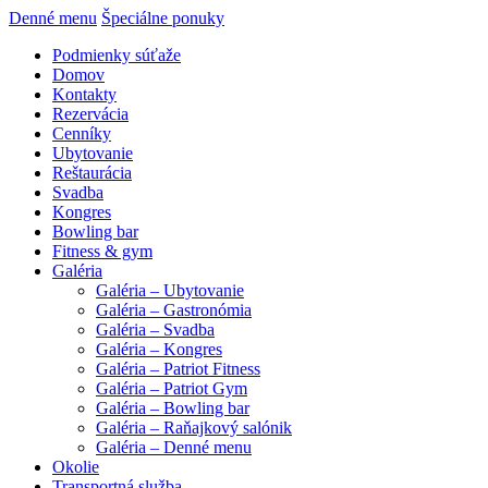
Denné menu
Špeciálne ponuky
Podmienky súťaže
Domov
Kontakty
Rezervácia
Cenníky
Ubytovanie
Reštaurácia
Svadba
Kongres
Bowling bar
Fitness & gym
Galéria
Galéria – Ubytovanie
Galéria – Gastronómia
Galéria – Svadba
Galéria – Kongres
Galéria – Patriot Fitness
Galéria – Patriot Gym
Galéria – Bowling bar
Galéria – Raňajkový salónik
Galéria – Denné menu
Okolie
Transportná služba