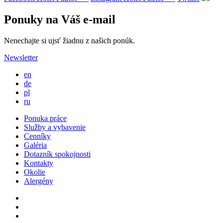
Ponuky na Váš e-mail
Nenechajte si ujsť žiadnu z našich ponúk.
Newsletter
en
de
pl
ru
Ponuka práce
Služby a vybavenie
Cenníky
Galéria
Dotazník spokojnosti
Kontakty
Okolie
Alergény