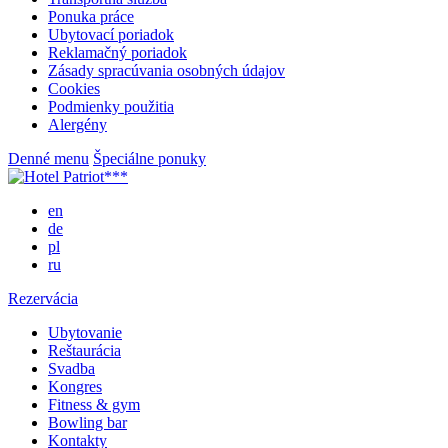
Ponuka práce
Ubytovací poriadok
Reklamačný poriadok
Zásady spracúvania osobných údajov
Cookies
Podmienky použitia
Alergény
Denné menu
Špeciálne ponuky
en
de
pl
ru
Rezervácia
Ubytovanie
Reštaurácia
Svadba
Kongres
Fitness & gym
Bowling bar
Kontakty