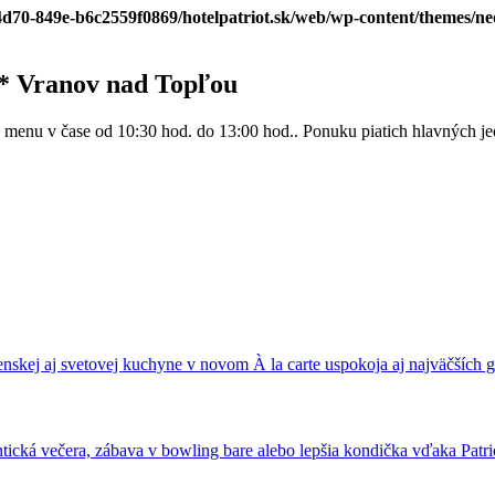
-4d70-849e-b6c2559f0869/hotelpatriot.sk/web/wp-content/themes/n
** Vranov nad Topľou
enu v čase od 10:30 hod. do 13:00 hod.. Ponuku piatich hlavných jedá
nskej aj svetovej kuchyne v novom À la carte uspokoja aj najväčších
ická večera, zábava v bowling bare alebo lepšia kondička vďaka Patrio