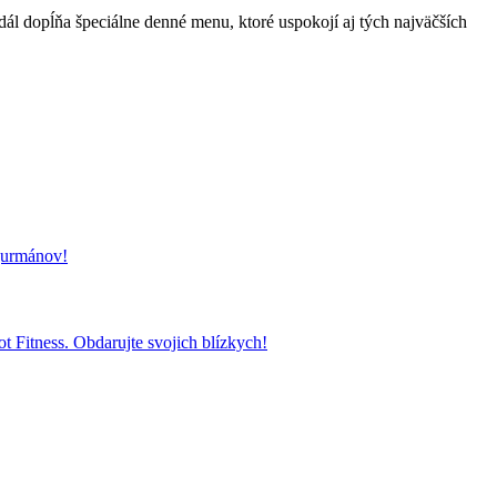
l dopĺňa špeciálne denné menu, ktoré uspokojí aj tých najväčších
 gurmánov!
t Fitness. Obdarujte svojich blízkych!