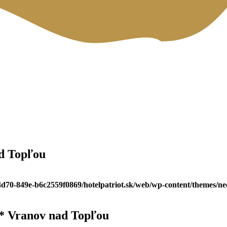
d Topľou
-4d70-849e-b6c2559f0869/hotelpatriot.sk/web/wp-content/themes/n
** Vranov nad Topľou