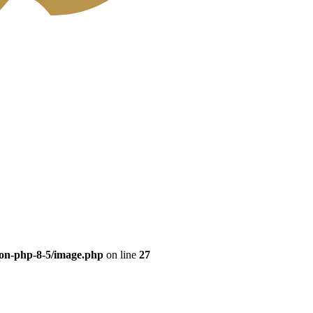
eon-php-8-5/image.php
on line
27