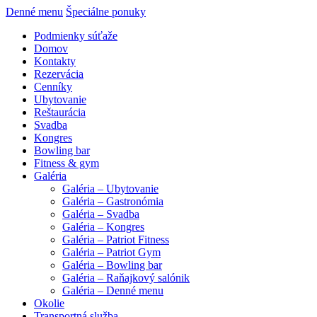
Denné menu
Špeciálne ponuky
Podmienky súťaže
Domov
Kontakty
Rezervácia
Cenníky
Ubytovanie
Reštaurácia
Svadba
Kongres
Bowling bar
Fitness & gym
Galéria
Galéria – Ubytovanie
Galéria – Gastronómia
Galéria – Svadba
Galéria – Kongres
Galéria – Patriot Fitness
Galéria – Patriot Gym
Galéria – Bowling bar
Galéria – Raňajkový salónik
Galéria – Denné menu
Okolie
Transportná služba