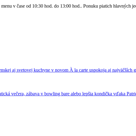
enu v čase od 10:30 hod. do 13:00 hod.. Ponuku piatich hlavných jedá
nskej aj svetovej kuchyne v novom À la carte uspokoja aj najväčších
ická večera, zábava v bowling bare alebo lepšia kondička vďaka Patrio