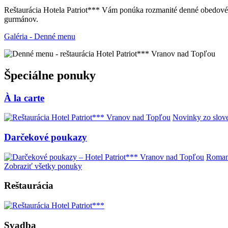
Reštaurácia Hotela Patriot*** Vám ponúka rozmanité denné obedové m
gurmánov.
Galéria - Denné menu
Špeciálne ponuky
À la carte
Novinky zo slove
Darčekové poukazy
Romant
Zobraziť všetky ponuky
Reštaurácia
Svadba