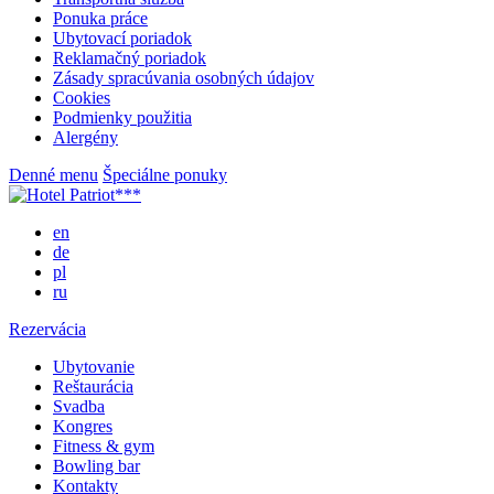
Ponuka práce
Ubytovací poriadok
Reklamačný poriadok
Zásady spracúvania osobných údajov
Cookies
Podmienky použitia
Alergény
Denné menu
Špeciálne ponuky
en
de
pl
ru
Rezervácia
Ubytovanie
Reštaurácia
Svadba
Kongres
Fitness & gym
Bowling bar
Kontakty