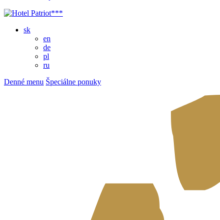
sk
en
de
pl
ru
Denné menu
Špeciálne ponuky