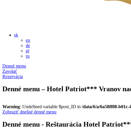
sk
en
de
pl
ru
Denné menu
Zavolať
Rezervácia
Denné menu – Hotel Patriot*** Vranov na
Warning
: Undefined variable $post_ID in
/data/6/a/6a58ff08-b01c
Zobraziť dnešné denné menu
Denné menu - Reštaurácia Hotel Patriot*