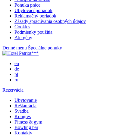
Ponuka práce
Ubytovací poriadok
Reklamačný poriadok
Zásady spracúvania osobných údajov
Cookies
Podmienky použitia
Alergény
Denné menu
Špeciálne ponuky
en
de
pl
ru
Rezervácia
Ubytovanie
Reštaurácia
Svadba
Kongres
Fitness & gym
Bowling bar
Kontakty