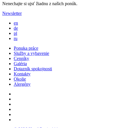
Nenechajte si ujsť žiadnu z našich ponúk.
Newsletter
en
de
pl
ru
Ponuka práce
Služby a vybavenie
Cenníky
Galéria
Dotazník spokojnosti
Kontakty
Okolie
Alergény