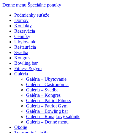
Denné menu
Špeciálne ponuky
Podmienky súťaže
Domov
Kontakty
Rezervácia
Cenníky
Ubytovanie
Reštaurácia
Svadba
Kongres
Bowling bar
Fitness & gym
Galéria
Galéria – Ubytovanie
Galéria – Gastronómia
Galéria – Svadba
Galéria – Kongres
Galéria – Patriot Fitness
Galéria – Patriot Gym
Galéria – Bowling bar
Galéria – Raňajkový salónik
Galéria – Denné menu
Okolie
Transportná služba