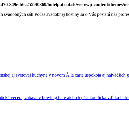
-4d70-849e-b6c2559f0869/hotelpatriot.sk/web/wp-content/themes/n
h svadobných sál! Počas svadobnej hostiny sa o Vás postará náš profe
nskej aj svetovej kuchyne v novom À la carte uspokoja aj najväčších
ická večera, zábava v bowling bare alebo lepšia kondička vďaka Patrio