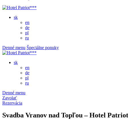
sk
en
de
pl
ru
Denné menu
Špeciálne ponuky
sk
en
de
pl
ru
Denné menu
Zavolať
Rezervácia
Svadba Vranov nad Topľou – Hotel Patrio