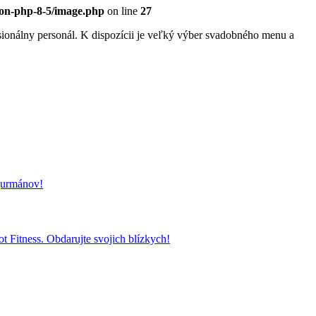
eon-php-8-5/image.php
on line
27
sionálny personál. K dispozícii je veľký výber svadobného menu a
 gurmánov!
t Fitness. Obdarujte svojich blízkych!