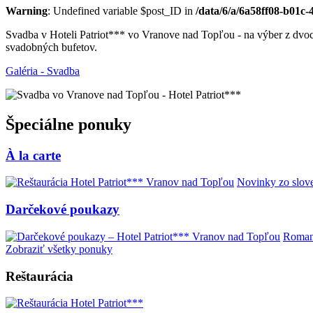
Warning
: Undefined variable $post_ID in
/data/6/a/6a58ff08-b01c
Svadba v Hoteli Patriot*** vo Vranove nad Topľou - na výber z dvoc
svadobných bufetov.
Galéria - Svadba
Špeciálne ponuky
À la carte
Novinky zo slove
Darčekové poukazy
Romant
Zobraziť všetky ponuky
Reštaurácia