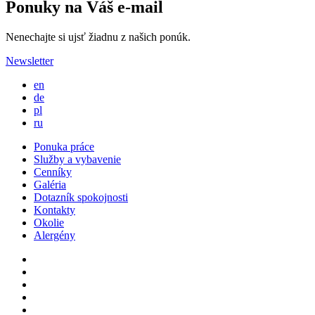
Ponuky na Váš e-mail
Nenechajte si ujsť žiadnu z našich ponúk.
Newsletter
en
de
pl
ru
Ponuka práce
Služby a vybavenie
Cenníky
Galéria
Dotazník spokojnosti
Kontakty
Okolie
Alergény