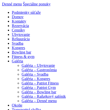
Denné menu
Špeciálne ponuky
Podmienky súťaže
Domov
Kontakty
Rezervácia
Cenníky
Ubytovanie
Reštaurácia
Svadba
Kongres
Bowling bar
Fitness & gym
Galéria
Galéria – Ubytovanie
Galéria – Gastronómia
Galéria – Svadba
Galéria – Kongres
Galéria – Patriot Fitness
Galéria – Patriot Gym
Galéria – Bowling bar
Galéria – Raňajkový salónik
Galéria – Denné menu
Okolie
Transportná služba