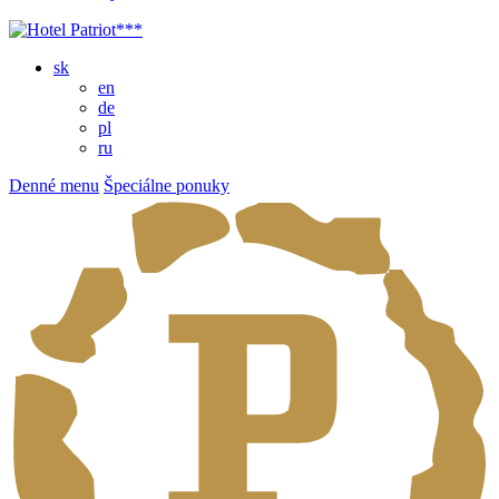
sk
en
de
pl
ru
Denné menu
Špeciálne ponuky