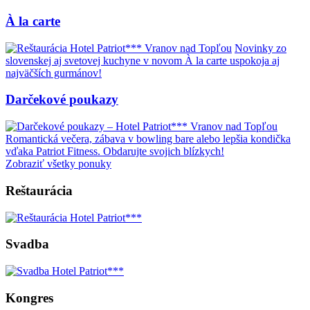
À la carte
Novinky zo
slovenskej aj svetovej kuchyne v novom À la carte uspokoja aj
najväčších gurmánov!
Darčekové poukazy
Romantická večera, zábava v bowling bare alebo lepšia kondička
vďaka Patriot Fitness. Obdarujte svojich blízkych!
Zobraziť všetky ponuky
Reštaurácia
Svadba
Kongres