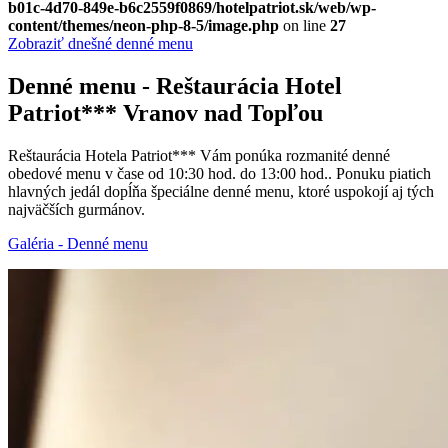
b01c-4d70-849e-b6c2559f0869/hotelpatriot.sk/web/wp-
content/themes/neon-php-8-5/image.php
on line
27
Zobraziť dnešné denné menu
Denné menu - Reštaurácia Hotel
Patriot*** Vranov nad Topľou
Reštaurácia Hotela Patriot*** Vám ponúka rozmanité denné
obedové menu v čase od 10:30 hod. do 13:00 hod.. Ponuku piatich
hlavných jedál dopĺňa špeciálne denné menu, ktoré uspokojí aj tých
najväčších gurmánov.
Galéria - Denné menu