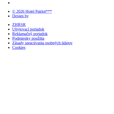
© 2026 Hotel Patriot***
Design by
ZHRSR
Ubytovací poriadok
Reklamačný poriadok
Podmienky použitia
Zásady spracúvania osobných údajov
Cookies