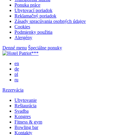
Ponuka práce
Ubytovací poriadok
Reklamačný poriadok
Zásady spracúvania osobných údajov
Cookies
Podmienky použitia
Alergény
Denné menu
Špeciálne ponuky
en
de
pl
ru
Rezervácia
Ubytovanie
Reštaurácia
Svadba
Kongres
Fitness & gym
Bowling bar
Kontakty