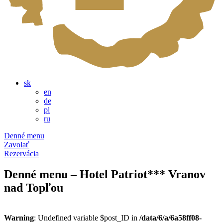
sk
en
de
pl
ru
Denné menu
Zavolať
Rezervácia
Denné menu – Hotel Patriot*** Vranov
nad Topľou
Warning
: Undefined variable $post_ID in
/data/6/a/6a58ff08-