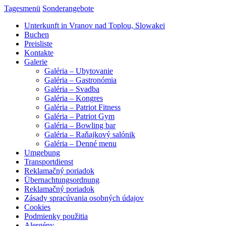
Tagesmenü
Sonderangebote
Unterkunft in Vranov nad Toplou, Slowakei
Buchen
Preisliste
Kontakte
Galerie
Galéria – Ubytovanie
Galéria – Gastronómia
Galéria – Svadba
Galéria – Kongres
Galéria – Patriot Fitness
Galéria – Patriot Gym
Galéria – Bowling bar
Galéria – Raňajkový salónik
Galéria – Denné menu
Umgebung
Transportdienst
Reklamačný poriadok
Übernachtungsordnung
Reklamačný poriadok
Zásady spracúvania osobných údajov
Cookies
Podmienky použitia
Alergény