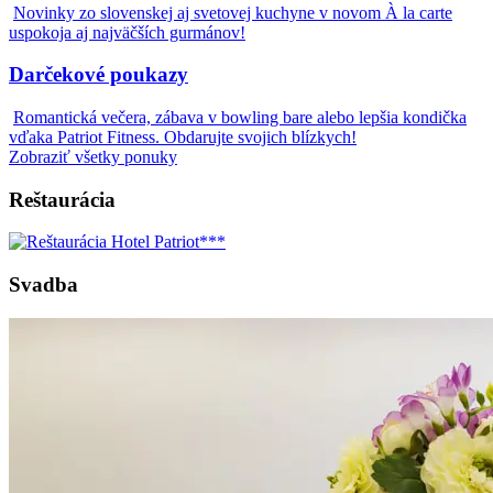
Novinky zo slovenskej aj svetovej kuchyne v novom À la carte
uspokoja aj najväčších gurmánov!
Darčekové poukazy
Romantická večera, zábava v bowling bare alebo lepšia kondička
vďaka Patriot Fitness. Obdarujte svojich blízkych!
Zobraziť všetky ponuky
Reštaurácia
Svadba