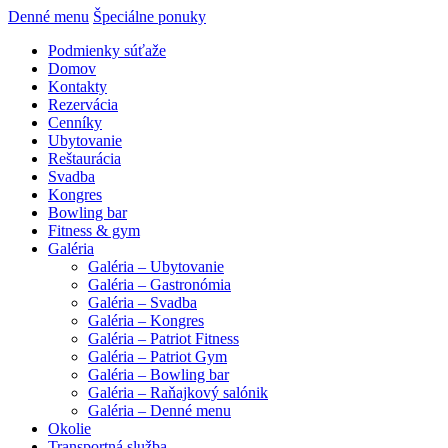
Denné menu
Špeciálne ponuky
Podmienky súťaže
Domov
Kontakty
Rezervácia
Cenníky
Ubytovanie
Reštaurácia
Svadba
Kongres
Bowling bar
Fitness & gym
Galéria
Galéria – Ubytovanie
Galéria – Gastronómia
Galéria – Svadba
Galéria – Kongres
Galéria – Patriot Fitness
Galéria – Patriot Gym
Galéria – Bowling bar
Galéria – Raňajkový salónik
Galéria – Denné menu
Okolie
Transportná služba