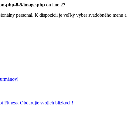
eon-php-8-5/image.php
on line
27
sionálny personál. K dispozícii je veľký výber svadobného menu a
 gurmánov!
t Fitness. Obdarujte svojich blízkych!