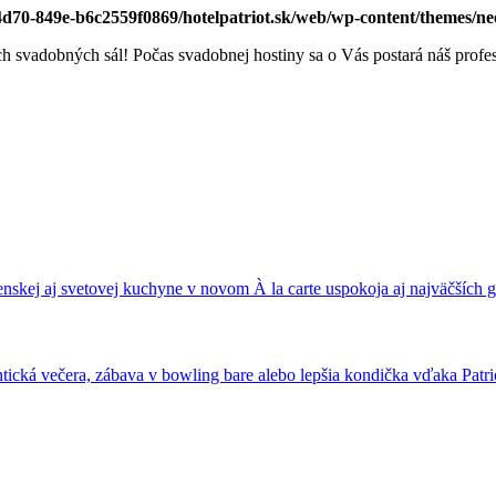
-4d70-849e-b6c2559f0869/hotelpatriot.sk/web/wp-content/themes/n
h svadobných sál! Počas svadobnej hostiny sa o Vás postará náš profe
nskej aj svetovej kuchyne v novom À la carte uspokoja aj najväčších
ická večera, zábava v bowling bare alebo lepšia kondička vďaka Patrio