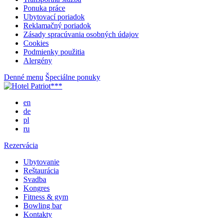
Ponuka práce
Ubytovací poriadok
Reklamačný poriadok
Zásady spracúvania osobných údajov
Cookies
Podmienky použitia
Alergény
Denné menu
Špeciálne ponuky
en
de
pl
ru
Rezervácia
Ubytovanie
Reštaurácia
Svadba
Kongres
Fitness & gym
Bowling bar
Kontakty