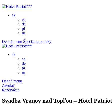
sk
en
de
pl
ru
Denné menu
Špeciálne ponuky
sk
en
de
pl
ru
Denné menu
Zavolať
Rezervácia
Svadba Vranov nad Topľou – Hotel Patrio