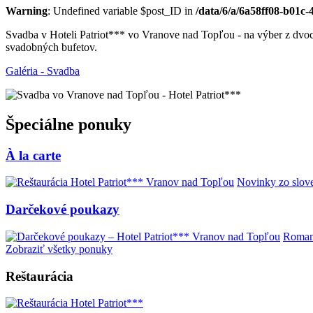
Warning
: Undefined variable $post_ID in
/data/6/a/6a58ff08-b01c
Svadba v Hoteli Patriot*** vo Vranove nad Topľou - na výber z dvoc
svadobných bufetov.
Galéria - Svadba
Špeciálne ponuky
À la carte
Novinky zo slove
Darčekové poukazy
Romant
Zobraziť všetky ponuky
Reštaurácia