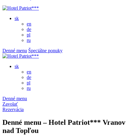
sk
en
de
pl
ru
Denné menu
Špeciálne ponuky
sk
en
de
pl
ru
Denné menu
Zavolať
Rezervácia
Denné menu – Hotel Patriot*** Vranov
nad Topľou