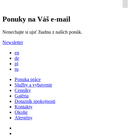
Ponuky na Váš e-mail
Nenechajte si ujsť žiadnu z našich ponúk.
Newsletter
en
de
pl
ru
Ponuka práce
Služby a vybavenie
Cenníky
Galéria
Dotazník spokojnosti
Kontakty
Okolie
Alergény