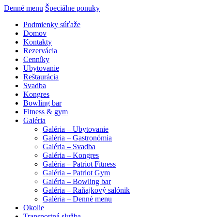
Denné menu
Špeciálne ponuky
Podmienky súťaže
Domov
Kontakty
Rezervácia
Cenníky
Ubytovanie
Reštaurácia
Svadba
Kongres
Bowling bar
Fitness & gym
Galéria
Galéria – Ubytovanie
Galéria – Gastronómia
Galéria – Svadba
Galéria – Kongres
Galéria – Patriot Fitness
Galéria – Patriot Gym
Galéria – Bowling bar
Galéria – Raňajkový salónik
Galéria – Denné menu
Okolie
Transportná služba