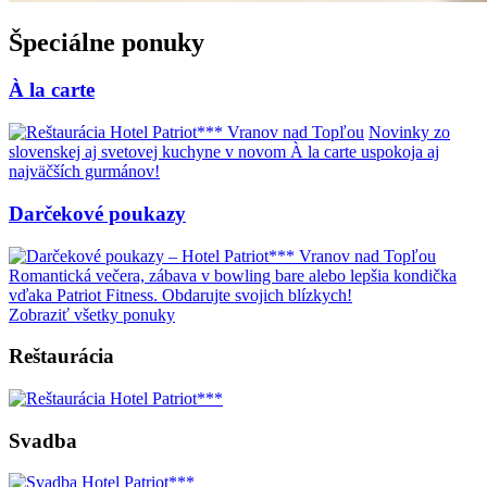
Špeciálne ponuky
À la carte
Novinky zo
slovenskej aj svetovej kuchyne v novom À la carte uspokoja aj
najväčších gurmánov!
Darčekové poukazy
Romantická večera, zábava v bowling bare alebo lepšia kondička
vďaka Patriot Fitness. Obdarujte svojich blízkych!
Zobraziť všetky ponuky
Reštaurácia
Svadba