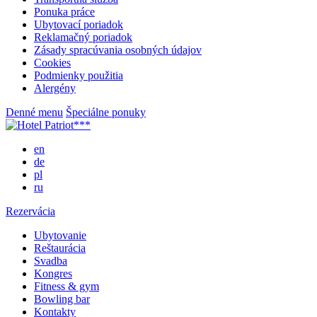
Ponuka práce
Ubytovací poriadok
Reklamačný poriadok
Zásady spracúvania osobných údajov
Cookies
Podmienky použitia
Alergény
Denné menu
Špeciálne ponuky
en
de
pl
ru
Rezervácia
Ubytovanie
Reštaurácia
Svadba
Kongres
Fitness & gym
Bowling bar
Kontakty