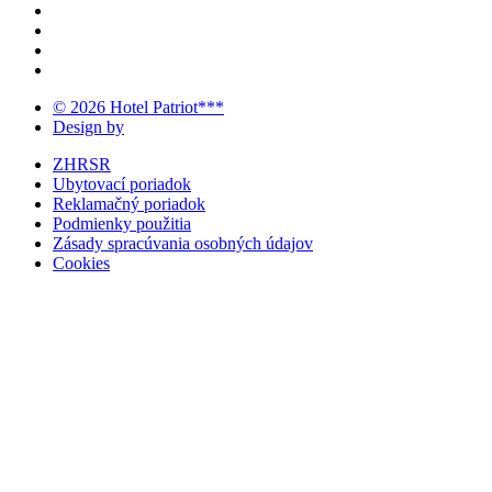
© 2026 Hotel Patriot***
Design by
ZHRSR
Ubytovací poriadok
Reklamačný poriadok
Podmienky použitia
Zásady spracúvania osobných údajov
Cookies