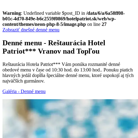
Warning
: Undefined variable $post_ID in
/data/6/a/6a58ff08-
b01c-4d70-849e-b6c2559f0869/hotelpatriot.sk/web/wp-
content/themes/neon-php-8-5/image.php
on line
27
Zobraziť dnešné denné menu
Denné menu - Reštaurácia Hotel
Patriot*** Vranov nad Topľou
Reštaurácia Hotela Patriot*** Vám ponúka rozmanité denné
obedové menu v čase od 10:30 hod. do 13:00 hod.. Ponuku piatich
hlavných jedál dopĺňa špeciálne denné menu, ktoré uspokojí aj tých
najväčších gurmánov.
Galéria - Denné menu