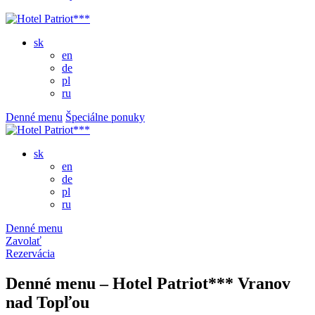
sk
en
de
pl
ru
Denné menu
Špeciálne ponuky
sk
en
de
pl
ru
Denné menu
Zavolať
Rezervácia
Denné menu – Hotel Patriot*** Vranov
nad Topľou