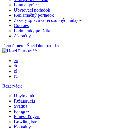
Ponuka práce
Ubytovací poriadok
Reklamačný poriadok
Zásady spracúvania osobných údajov
Cookies
Podmienky použitia
Alergény
Denné menu
Špeciálne ponuky
en
de
pl
ru
Rezervácia
Ubytovanie
Reštaurácia
Svadba
Kongres
Fitness & gym
Bowling bar
Kontakty