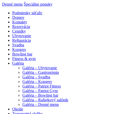
Denné menu
Špeciálne ponuky
Podmienky súťaže
Domov
Kontakty
Rezervácia
Cenníky
Ubytovanie
Reštaurácia
Svadba
Kongres
Bowling bar
Fitness & gym
Galéria
Galéria – Ubytovanie
Galéria – Gastronómia
Galéria – Svadba
Galéria – Kongres
Galéria – Patriot Fitness
Galéria – Patriot Gym
Galéria – Bowling bar
Galéria – Raňajkový salónik
Galéria – Denné menu
Okolie
Transportná služba