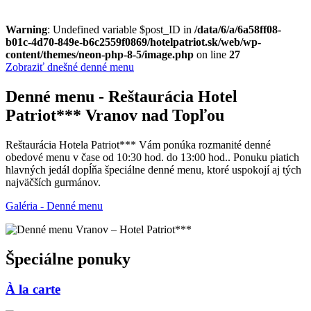
Warning
: Undefined variable $post_ID in
/data/6/a/6a58ff08-
b01c-4d70-849e-b6c2559f0869/hotelpatriot.sk/web/wp-
content/themes/neon-php-8-5/image.php
on line
27
Zobraziť dnešné denné menu
Denné menu - Reštaurácia Hotel
Patriot*** Vranov nad Topľou
Reštaurácia Hotela Patriot*** Vám ponúka rozmanité denné
obedové menu v čase od 10:30 hod. do 13:00 hod.. Ponuku piatich
hlavných jedál dopĺňa špeciálne denné menu, ktoré uspokojí aj tých
najväčších gurmánov.
Galéria - Denné menu
Špeciálne ponuky
À la carte