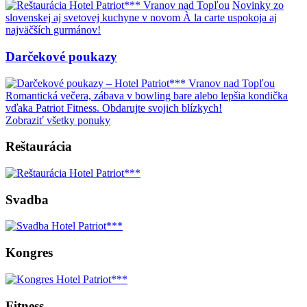
Novinky zo
slovenskej aj svetovej kuchyne v novom À la carte uspokoja aj
najväčších gurmánov!
Darčekové poukazy
Romantická večera, zábava v bowling bare alebo lepšia kondička
vďaka Patriot Fitness. Obdarujte svojich blízkych!
Zobraziť všetky ponuky
Reštaurácia
Svadba
Kongres
Fitness