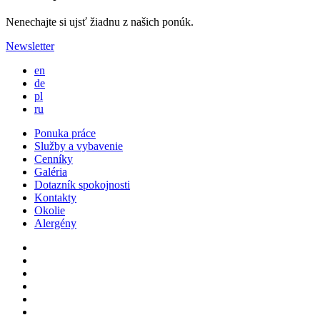
Nenechajte si ujsť žiadnu z našich ponúk.
Newsletter
en
de
pl
ru
Ponuka práce
Služby a vybavenie
Cenníky
Galéria
Dotazník spokojnosti
Kontakty
Okolie
Alergény