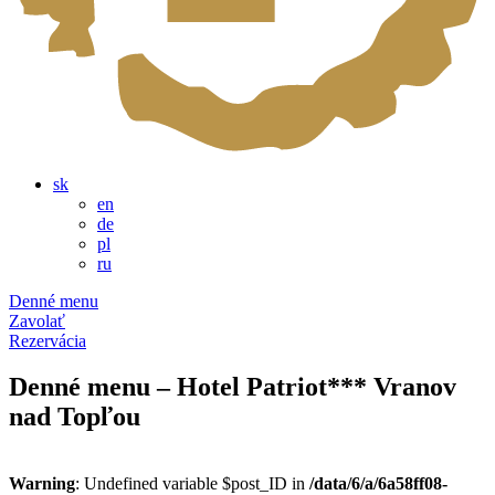
sk
en
de
pl
ru
Denné menu
Zavolať
Rezervácia
Denné menu – Hotel Patriot*** Vranov
nad Topľou
Warning
: Undefined variable $post_ID in
/data/6/a/6a58ff08-