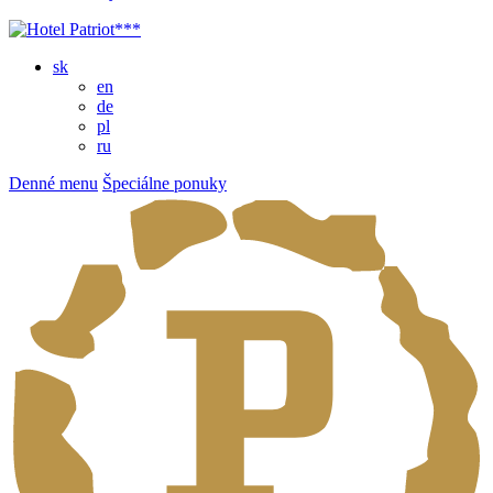
sk
en
de
pl
ru
Denné menu
Špeciálne ponuky