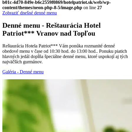
b01c-4d70-849e-b6c2559f0869/hotelpatriot.sk/web/wp-
content/themes/neon-php-8-5/image.php
on line
27
Zobraziť dnešné denné menu
Denné menu - Reštaurácia Hotel
Patriot*** Vranov nad Topľou
Reštaurácia Hotela Patriot*** Vám ponúka rozmanité denné
obedové menu v čase od 10:30 hod. do 13:00 hod.. Ponuku piatich
hlavných jedál dopĺňa špeciálne denné menu, ktoré uspokojí aj tých
najväčších gurmánov.
Galéria - Denné menu