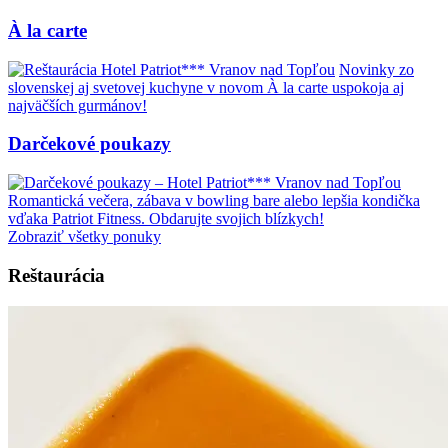
À la carte
Novinky zo
slovenskej aj svetovej kuchyne v novom À la carte uspokoja aj
najväčších gurmánov!
Darčekové poukazy
Romantická večera, zábava v bowling bare alebo lepšia kondička
vďaka Patriot Fitness. Obdarujte svojich blízkych!
Zobraziť všetky ponuky
Reštaurácia