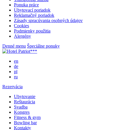
Ponuka práce
Ubytovací poriadok
Reklamačný poriadok
Zásady spracúvania osobných údajov
Cookies
Podmienky použitia
Alergény
Denné menu
Špeciálne ponuky
en
de
pl
ru
Rezervácia
Ubytovanie
Reštaurácia
Svadba
Kongres
Fitness & gym
Bowling bar
Kontakty