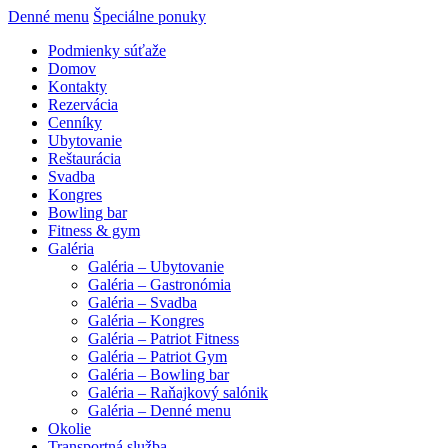
Denné menu
Špeciálne ponuky
Podmienky súťaže
Domov
Kontakty
Rezervácia
Cenníky
Ubytovanie
Reštaurácia
Svadba
Kongres
Bowling bar
Fitness & gym
Galéria
Galéria – Ubytovanie
Galéria – Gastronómia
Galéria – Svadba
Galéria – Kongres
Galéria – Patriot Fitness
Galéria – Patriot Gym
Galéria – Bowling bar
Galéria – Raňajkový salónik
Galéria – Denné menu
Okolie
Transportná služba