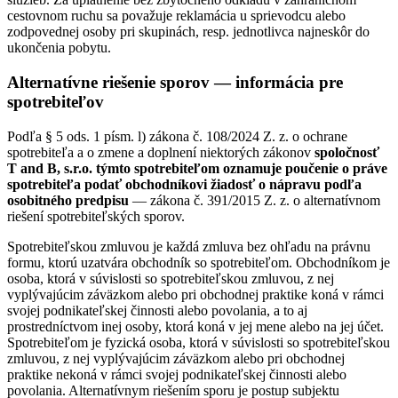
cestovnom ruchu sa považuje reklamácia u sprievodcu alebo
zodpovednej osoby pri skupinách, resp. jednotlivca najneskôr do
ukončenia pobytu.
Alternatívne riešenie sporov — informácia pre
spotrebiteľov
Podľa § 5 ods. 1 písm. l) zákona č. 108/2024 Z. z. o ochrane
spotrebiteľa a o zmene a doplnení niektorých zákonov
spoločnosť
T and B, s.r.o. týmto spotrebiteľom oznamuje poučenie o práve
spotrebiteľa podať obchodníkovi žiadosť o nápravu podľa
osobitného predpisu
— zákona č. 391/2015 Z. z. o alternatívnom
riešení spotrebiteľských sporov.
Spotrebiteľskou zmluvou je každá zmluva bez ohľadu na právnu
formu, ktorú uzatvára obchodník so spotrebiteľom. Obchodníkom je
osoba, ktorá v súvislosti so spotrebiteľskou zmluvou, z nej
vyplývajúcim záväzkom alebo pri obchodnej praktike koná v rámci
svojej podnikateľskej činnosti alebo povolania, a to aj
prostredníctvom inej osoby, ktorá koná v jej mene alebo na jej účet.
Spotrebiteľom je fyzická osoba, ktorá v súvislosti so spotrebiteľskou
zmluvou, z nej vyplývajúcim záväzkom alebo pri obchodnej
praktike nekoná v rámci svojej podnikateľskej činnosti alebo
povolania. Alternatívnym riešením sporu je postup subjektu