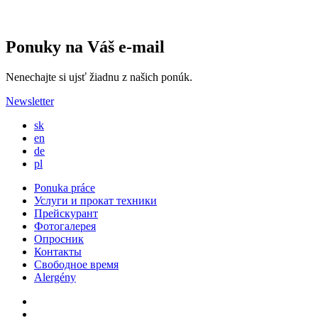
Ponuky na Váš e-mail
Nenechajte si ujsť žiadnu z našich ponúk.
Newsletter
sk
en
de
pl
Ponuka práce
Услуги и прокат техники
Прейскурант
Фотогалерея
Опросник
Контакты
Свободное время
Alergény