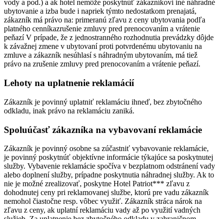
vody a pod.) a ak hotel nemôže poskytnúť zákazníkovi iné náhradné
ubytovanie a izba bude i napriek týmto nedostatkom prenajatá,
zákazník má právo na: primeranú zľavu z ceny ubytovania podľa
platného cenníkazrušenie zmluvy pred prenocovaním a vrátenie
peňazí V prípade, že z jednostranného rozhodnutia prevádzky dôjde
k závažnej zmene v ubytovaní proti potvrdenému ubytovaniu na
zmluve a zákazník nesúhlasí s náhradným ubytovaním, má tiež
právo na zrušenie zmluvy pred prenocovaním a vrátenie peňazí.
Lehoty na uplatnenie reklamácií
Zákazník je povinný uplatniť reklamáciu ihneď, bez zbytočného
odkladu, inak právo na reklamáciu zaniká.
Spoluúčasť zákazníka na vybavovaní reklamácie
Zákazník je povinný osobne sa zúčastniť vybavovanie reklamácie,
je povinný poskytnúť objektívne informácie týkajúce sa poskytnutej
služby. Vybavenie reklamácie spočíva v bezplatnom odstránení vady
alebo doplnení služby, prípadne poskytnutia náhradnej služby. Ak to
nie je možné zrealizovať, poskytne Hotel Patriot*** zľavu z
dohodnutej ceny pri reklamovanej službe, ktorú pre vadu zákazník
nemohol čiastočne resp. vôbec využiť. Zákazník stráca nárok na
zľavu z ceny, ak uplatní reklamáciu vady až po využití vadných
služieb. Za uplatnenie bez zbytočného odkladu v zahraničnom