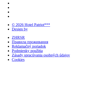
© 2026 Hotel Patriot***
Design by
ZHRSR
Правила проживания
Reklamačný poriadok
Podmienky použitia
Zásady spracúvania osobných údajov
Cookies