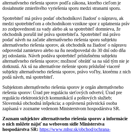
alternatívneho riešenia sporov podľa zákona, ktorého cieľom je
dosiahnutie zmierlivého vyriešenia sporu medzi stranami sporu.
Spotrebiteľ má právo podať obchodníkovi žiadosť o nápravu, ak
medzi spotrebiteľom a obchodníkom vznikne spor z uplatnenia práv
zo zodpovednosti za vady alebo ak sa spotrebiteľ domnieva, že
obchodník porušil iné práva spotrebiteľa. Spotrebiteľ má právo
podať návrh na začatie alternatívneho riešenia sporu subjektu
alternatívneho riešenia sporov, ak obchodník na žiadosť o nápravu
odpovedal zamietavo alebo na ňu neodpovedal do 30 dní odo dňa
jej odoslania. Návrh podáva spotrebiteľ príslušnému subjektu
alternatívneho riešenia sporov; možnosť obrátiť sa na súd tým nie je
dotknutá. Ak sú na alternatívne riešenie sporu príslušné viaceré
subjekty alternatívneho riešenia sporov, právo voľby, ktorému z nich
podá návrh, má spotrebiteľ.
Subjektom alternatívneho riešenia sporov je orgán alternatívneho
riešenia sporov: Úrad pre reguláciu sieťových odvetví; Úrad pre
reguláciu elektronických komunikácií a poštových služieb;
Slovenská obchodná inšpekcia; a oprávnená právnická osoba
zapísaná v zozname vedenom Ministerstvom hospodárstva SR.
Zoznam subjektov alternatívneho riešenia sporov a informácie
o nich môžete nájsť na webovom sídle Ministerstva
hospodárstva SR:
https://www.mhsr.sk/obchod/ochrana-