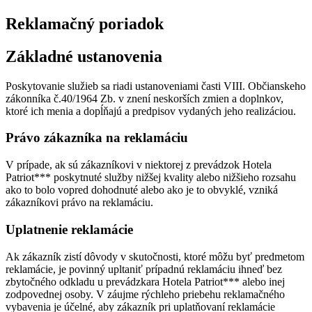
Reklamačný poriadok
Základné ustanovenia
Poskytovanie služieb sa riadi ustanoveniami časti VIII. Občianskeho
zákonníka č.40/1964 Zb. v znení neskorších zmien a doplnkov,
ktoré ich menia a dopĺňajú a predpisov vydaných jeho realizáciou.
Právo zákazníka na reklamáciu
V prípade, ak sú zákazníkovi v niektorej z prevádzok Hotela
Patriot*** poskytnuté služby nižšej kvality alebo nižšieho rozsahu
ako to bolo vopred dohodnuté alebo ako je to obvyklé, vzniká
zákazníkovi právo na reklamáciu.
Uplatnenie reklamácie
Ak zákazník zistí dôvody v skutočnosti, ktoré môžu byť predmetom
reklamácie, je povinný upltaniť prípadnú reklamáciu ihneď bez
zbytočného odkladu u prevádzkara Hotela Patriot*** alebo inej
zodpovednej osoby. V záujme rýchleho priebehu reklamačného
vybavenia je účelné, aby zákazník pri uplatňovaní reklamácie