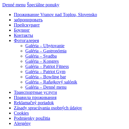
Denné menu
Špeciálne ponuky
Проживание Vranov nad Toplou, Slovensko
забронировать
Прейскурант
Боулинг
Контакты
Фотогалерея
Galéria – Ubytovanie
Galéria – Gastronómia
Galéria – Svadba
Galéria – Kongres
Galéria – Patriot Fitness
Galéria – Patriot Gym
Galéria – Bowling bar
Galéria – Raňajkový salónik
Galéria – Denné menu
Транспортные услуги
Правила проживания
Reklamačný poriadok
Zásady spracúvania osobných údajov
Cookies
Podmienky použitia
Alergény