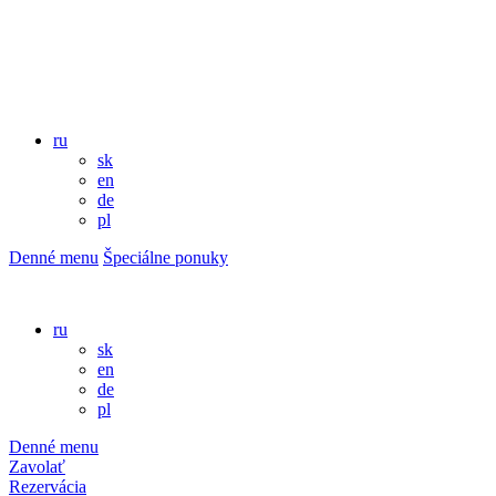
ru
sk
en
de
pl
Denné menu
Špeciálne ponuky
ru
sk
en
de
pl
Denné menu
Zavolať
Rezervácia