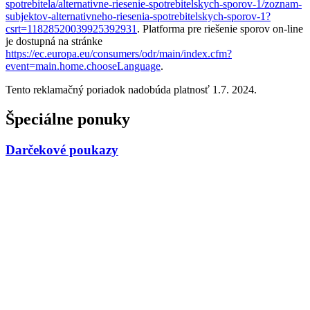
spotrebitela/alternativne-riesenie-spotrebitelskych-sporov-1/zoznam-
subjektov-alternativneho-riesenia-spotrebitelskych-sporov-1?
csrt=11828520039925392931
. Platforma pre riešenie sporov on-line
je dostupná na stránke
https://ec.europa.eu/consumers/odr/main/index.cfm?
event=main.home.chooseLanguage
.
Tento reklamačný poriadok nadobúda platnosť 1.7. 2024.
Špeciálne ponuky
Darčekové poukazy