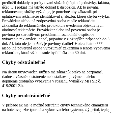
predložil doklady o poskytovaní služieb (kópia objednávky, faktúra,
účet, …) pokiaľ má takýto doklad k dispozícii. Ak to povaha
reklamovanej služby vyžaduje, je potrebné aby zákazník pri
uplatňovaní reklamácie identifikoval aj službu, ktorej chybu vytýka.
Prevádzkar alebo iná zodpovedná osoba zapíše reklamáciu
zákazníka do reklamačného protokolu s uvedením objektívnych
okolností reklamácie. Prevádzkar alebo iná poverená osoba je
povinná po starostlivom preskúmaní rozhodnúť o spôsobe
vybavenia reklamácie ihneď, prípadne v zložitejších prípadoch do 3
dní. Ak toto nie je možné, je povinný riaditeľ Hotela Patriot***
alebo iná poverená osoba vyrozumieť zákazníka o lehote vybavenia
reklamácie, ktorá však nesmie byť dlhšia ako 30 dní.
Chyby odstrániteľné
Na úseku ubytovacích služieb má zákazník právo na bezplatné,
riadne a včasné odstránenie nedostatkov, t.j. výmenu alebo
doplnenie drobného vybavenia v rozsahu Vyhlášky MH SR č.
419/2001 Zb.
Chyby neodstrániteľné
V prípade ak nie je možné odstrániť chyby technického charakteru
na hotelovej izbe (porucha vykurovacieho systému, zlý prítok teplej