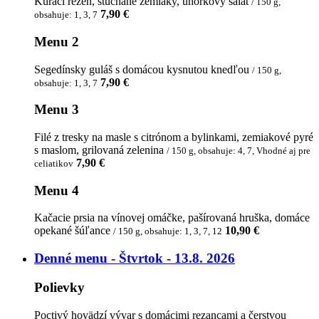
Kurací rezeň, štuchané zemiaky, uhorkový šalát
/ 150 g,
7,90 €
obsahuje: 1, 3, 7
Menu 2
Segedínsky guláš s domácou kysnutou knedľou
/ 150 g,
7,90 €
obsahuje: 1, 3, 7
Menu 3
Filé z tresky na masle s citrónom a bylinkami, zemiakové pyré
s maslom, grilovaná zelenina
/ 150 g, obsahuje: 4, 7, Vhodné aj pre
7,90 €
celiatikov
Menu 4
Kačacie prsia na vínovej omáčke, pašírovaná hruška, domáce
opekané šúľance
10,90 €
/ 150 g, obsahuje: 1, 3, 7, 12
Denné menu - Štvrtok - 13.8. 2026
Polievky
Poctivý hovädzí vývar s domácimi rezancami a čerstvou