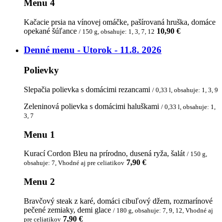
Menu 4
Kačacie prsia na vínovej omáčke, pašírovaná hruška, domáce
opekané šúľance
10,90 €
/ 150 g, obsahuje: 1, 3, 7, 12
Denné menu - Utorok - 11.8. 2026
Polievky
Slepačia polievka s domácimi rezancami
/ 0,33 l, obsahuje: 1, 3, 9
Zeleninová polievka s domácimi haluškami
/ 0,33 l, obsahuje: 1,
3, 7
Menu 1
Kurací Cordon Bleu na prírodno, dusená ryža, šalát
/ 150 g,
7,90 €
obsahuje: 7, Vhodné aj pre celiatikov
Menu 2
Bravčový steak z karé, domáci cibuľový džem, rozmarínové
pečené zemiaky, demi glace
/ 180 g, obsahuje: 7, 9, 12, Vhodné aj
7,90 €
pre celiatikov