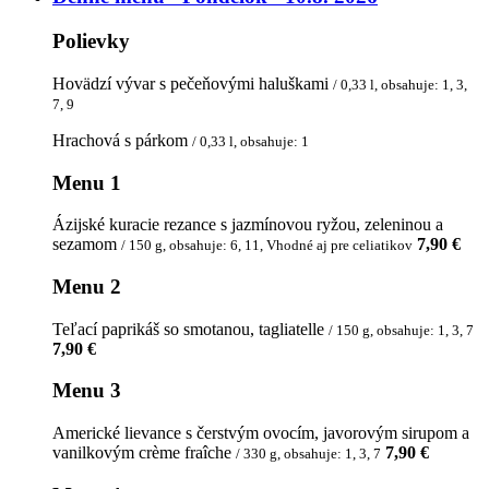
Polievky
Hovädzí vývar s pečeňovými haluškami
/ 0,33 l, obsahuje: 1, 3,
7, 9
Hrachová s párkom
/ 0,33 l, obsahuje: 1
Menu 1
Ázijské kuracie rezance s jazmínovou ryžou, zeleninou a
sezamom
7,90 €
/ 150 g, obsahuje: 6, 11, Vhodné aj pre celiatikov
Menu 2
Teľací paprikáš so smotanou, tagliatelle
/ 150 g, obsahuje: 1, 3, 7
7,90 €
Menu 3
Americké lievance s čerstvým ovocím, javorovým sirupom a
vanilkovým crème fraîche
7,90 €
/ 330 g, obsahuje: 1, 3, 7