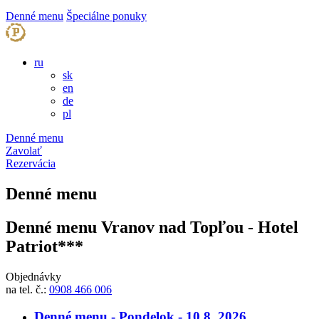
Denné menu
Špeciálne ponuky
ru
sk
en
de
pl
Denné menu
Zavolať
Rezervácia
Denné menu
Denné menu Vranov nad Topľou - Hotel
Patriot***
Objednávky
na tel. č.:
0908 466 006
Denné menu - Pondelok - 10.8. 2026