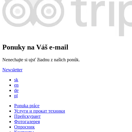
Ponuky na Váš e-mail
Nenechajte si ujsť žiadnu z našich ponúk.
Newsletter
sk
en
de
pl
Ponuka práce
Услуги и прокат техники
Прейскурант
Фотогалерея
Опросник