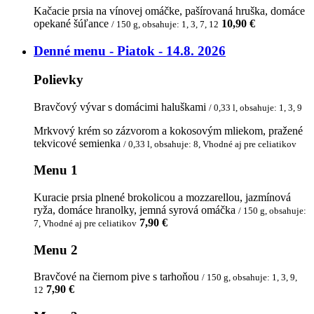
Kačacie prsia na vínovej omáčke, pašírovaná hruška, domáce
opekané šúľance
10,90 €
/ 150 g, obsahuje: 1, 3, 7, 12
Denné menu - Piatok - 14.8. 2026
Polievky
Bravčový vývar s domácimi haluškami
/ 0,33 l, obsahuje: 1, 3, 9
Mrkvový krém so zázvorom a kokosovým mliekom, pražené
tekvicové semienka
/ 0,33 l, obsahuje: 8, Vhodné aj pre celiatikov
Menu 1
Kuracie prsia plnené brokolicou a mozzarellou, jazmínová
ryža, domáce hranolky, jemná syrová omáčka
/ 150 g, obsahuje:
7,90 €
7, Vhodné aj pre celiatikov
Menu 2
Bravčové na čiernom pive s tarhoňou
/ 150 g, obsahuje: 1, 3, 9,
7,90 €
12