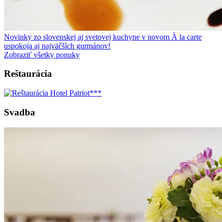
Novinky zo slovenskej aj svetovej kuchyne v novom À la carte
uspokoja aj najväčších gurmánov!
Zobraziť všetky ponuky
Reštaurácia
Svadba