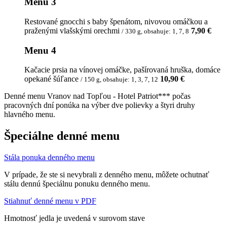
Menu 3
Restované gnocchi s baby špenátom, nivovou omáčkou a
praženými vlašskými orechmi
7,90 €
/ 330 g, obsahuje: 1, 7, 8
Menu 4
Kačacie prsia na vínovej omáčke, pašírovaná hruška, domáce
opekané šúľance
10,90 €
/ 150 g, obsahuje: 1, 3, 7, 12
Denné menu Vranov nad Topľou - Hotel Patriot*** počas
pracovných dní ponúka na výber dve polievky a štyri druhy
hlavného menu.
Špeciálne denné menu
Stála ponuka denného menu
V prípade, že ste si nevybrali z denného menu, môžete ochutnať
stálu dennú špeciálnu ponuku denného menu.
Stiahnuť denné menu v PDF
Hmotnosť jedla je uvedená v surovom stave