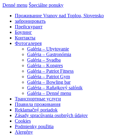
Denné menu
Špeciálne ponuky
Проживание Vranov nad Toplou, Slovensko
забронировать
Прейскурант
Боулинг
Контакты
Фотогалерея
Galéria – Ubytovanie
Galéria – Gastronómia
Galéria – Svadba
Galéria – Kongres
Galéria – Patriot Fitness
Galéria – Patriot Gym
Galéria – Bowling bar
Galéria – Raňajkový salónik
Galéria – Denné menu
Транспортные услуги
Правила проживания
Reklamačný poriadok
Zásady spracúvania osobných údajov
Cookies
Podmienky použitia
Alergény