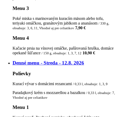
Menu 3
Poké miska s marinovaným kuracím mäsom alebo tofu,
teriyaki omáčkou, granátovým jablkom a ananásom
/ 330 g,
7,90 €
obsahuje: 3, 6, 11, Vhodné aj pre celiatikov
Menu 4
Kačacie prsia na vínovej omáčke, pašírovaná hruška, domáce
opekané šúľance
10,90 €
/ 150 g, obsahuje: 1, 3, 7, 12
Denné menu - Streda - 12.8. 2026
Polievky
Kurací vývar s domácimi rezancami
/ 0,33 l, obsahuje: 1, 3, 9
Paradajkový krém s mozzarellou a bazalkou
/ 0,33 l, obsahuje: 7,
Vhodné aj pre celiatikov
Menu 1