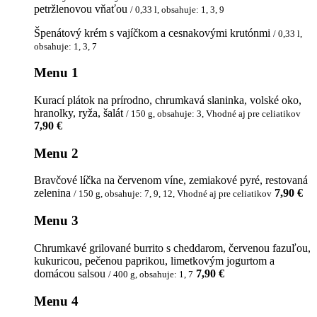
petržlenovou vňaťou
/ 0,33 l, obsahuje: 1, 3, 9
Špenátový krém s vajíčkom a cesnakovými krutónmi
/ 0,33 l,
obsahuje: 1, 3, 7
Menu 1
Kurací plátok na prírodno, chrumkavá slaninka, volské oko,
hranolky, ryža, šalát
/ 150 g, obsahuje: 3, Vhodné aj pre celiatikov
7,90 €
Menu 2
Bravčové líčka na červenom víne, zemiakové pyré, restovaná
zelenina
7,90 €
/ 150 g, obsahuje: 7, 9, 12, Vhodné aj pre celiatikov
Menu 3
Chrumkavé grilované burrito s cheddarom, červenou fazuľou,
kukuricou, pečenou paprikou, limetkovým jogurtom a
domácou salsou
7,90 €
/ 400 g, obsahuje: 1, 7
Menu 4