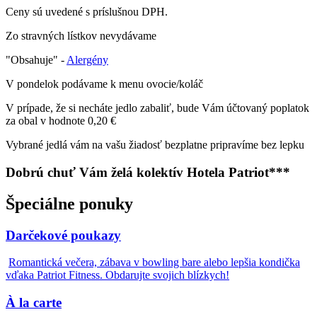
Ceny sú uvedené s príslušnou DPH.
Zo stravných lístkov nevydávame
"Obsahuje" -
Alergény
V pondelok podávame k menu ovocie/koláč
V prípade, že si necháte jedlo zabaliť, bude Vám účtovaný poplatok
za obal v hodnote 0,20 €
Vybrané jedlá vám na vašu žiadosť bezplatne pripravíme bez lepku
Dobrú chuť Vám želá kolektív Hotela Patriot***
Špeciálne ponuky
Darčekové poukazy
Romantická večera, zábava v bowling bare alebo lepšia kondička
vďaka Patriot Fitness. Obdarujte svojich blízkych!
À la carte