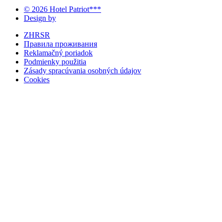
© 2026 Hotel Patriot***
Design by
ZHRSR
Правила проживания
Reklamačný poriadok
Podmienky použitia
Zásady spracúvania osobných údajov
Cookies