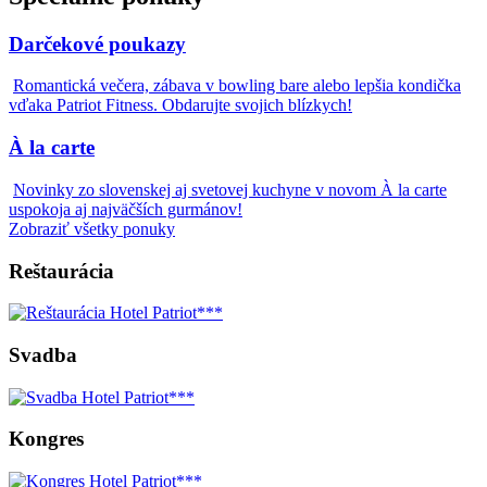
Darčekové poukazy
Romantická večera, zábava v bowling bare alebo lepšia kondička
vďaka Patriot Fitness. Obdarujte svojich blízkych!
À la carte
Novinky zo slovenskej aj svetovej kuchyne v novom À la carte
uspokoja aj najväčších gurmánov!
Zobraziť všetky ponuky
Reštaurácia
Svadba
Kongres