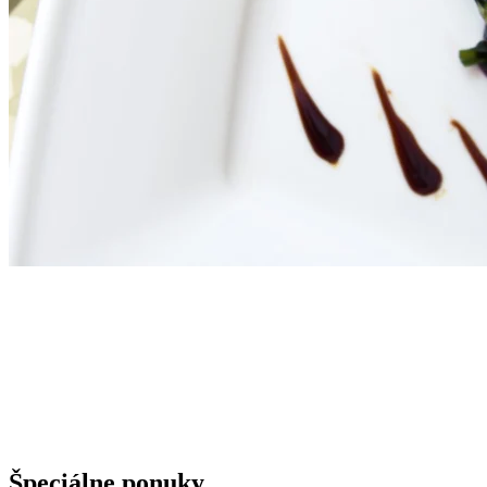
Špeciálne ponuky