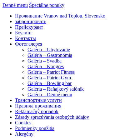
Denné menu
Špeciálne ponuky
Проживание Vranov nad Toplou, Slovensko
забронировать
Прейскурант
Боулинг
Контакты
Фотогалерея
Galéria – Ubytovanie
Galéria – Gastronómia
Galéria – Svadba
Galéria – Kongres
Galéria – Patriot Fitness
Galéria – Patriot Gym
Galéria – Bowling bar
Galéria – Raňajkový salónik
Galéria – Denné menu
Транспортные услуги
Правила проживания
Reklamačný poriadok
Zásady spracúvania osobných údajov
Cookies
Podmienky použitia
Alergény