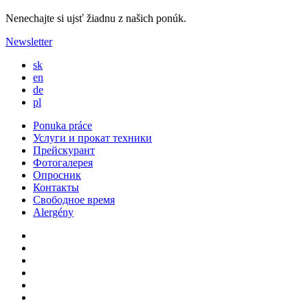
Nenechajte si ujsť žiadnu z našich ponúk.
Newsletter
sk
en
de
pl
Ponuka práce
Услуги и прокат техники
Прейскурант
Фотогалерея
Опросник
Контакты
Свободное время
Alergény