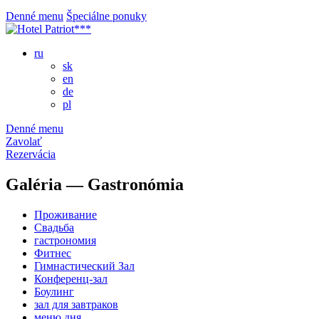
Denné menu
Špeciálne ponuky
ru
sk
en
de
pl
Denné menu
Zavolať
Rezervácia
Galéria — Gastronómia
Проживание
Свадьба
гастрономия
Фитнес
Гимнастический Зал
Конференц-зал
Боулинг
зал для завтраков
меню дня