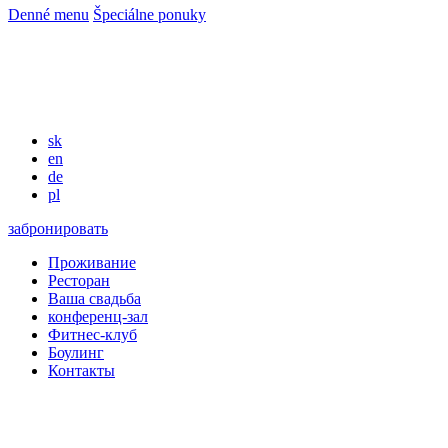
Denné menu
Špeciálne ponuky
sk
en
de
pl
забронировать
Проживание
Ресторан
Ваша свадьба
конференц-зал
Фитнес-клуб
Боулинг
Контакты