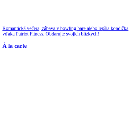
Romantická večera, zábava v bowling bare alebo lepšia kondička
vďaka Patriot Fitness. Obdarujte svojich blízkych!
À la carte