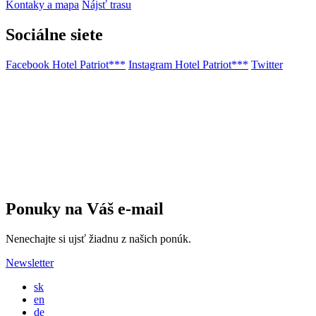
Kontaky a mapa
Nájsť trasu
Sociálne siete
Facebook Hotel Patriot***
Instagram Hotel Patriot***
Twitter
Ponuky na Váš e-mail
Nenechajte si ujsť žiadnu z našich ponúk.
Newsletter
sk
en
de