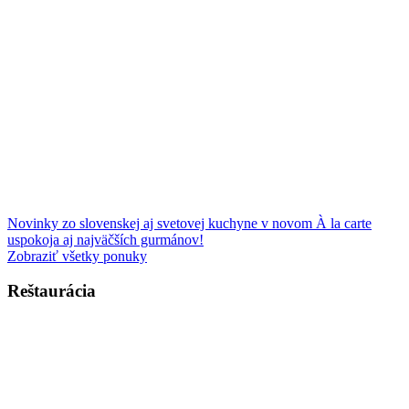
Novinky zo slovenskej aj svetovej kuchyne v novom À la carte
uspokoja aj najväčších gurmánov!
Zobraziť všetky ponuky
Reštaurácia