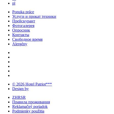
pl
Ponuka práce
Услуги и прокат техники
Прейскурант
Фотогалерея
Опросник
Контакты
Свободное время
Alergény
© 2026 Hotel Patriot***
Design by
ZHRSR
Правила проживания
Reklamačný poriadok
Podmienky použitia