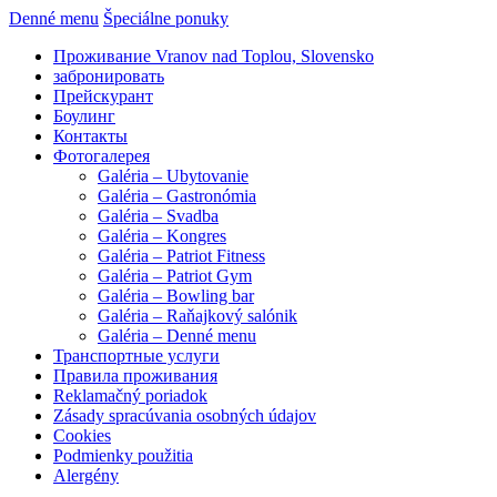
Denné menu
Špeciálne ponuky
Проживание Vranov nad Toplou, Slovensko
забронировать
Прейскурант
Боулинг
Контакты
Фотогалерея
Galéria – Ubytovanie
Galéria – Gastronómia
Galéria – Svadba
Galéria – Kongres
Galéria – Patriot Fitness
Galéria – Patriot Gym
Galéria – Bowling bar
Galéria – Raňajkový salónik
Galéria – Denné menu
Транспортные услуги
Правила проживания
Reklamačný poriadok
Zásady spracúvania osobných údajov
Cookies
Podmienky použitia
Alergény