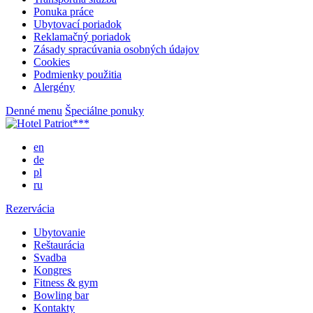
Ponuka práce
Ubytovací poriadok
Reklamačný poriadok
Zásady spracúvania osobných údajov
Cookies
Podmienky použitia
Alergény
Denné menu
Špeciálne ponuky
en
de
pl
ru
Rezervácia
Ubytovanie
Reštaurácia
Svadba
Kongres
Fitness & gym
Bowling bar
Kontakty