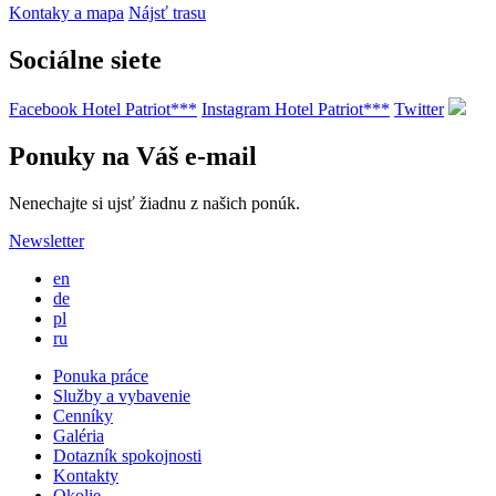
Kontaky a mapa
Nájsť trasu
Sociálne siete
Facebook Hotel Patriot***
Instagram Hotel Patriot***
Twitter
Ponuky na Váš e-mail
Nenechajte si ujsť žiadnu z našich ponúk.
Newsletter
en
de
pl
ru
Ponuka práce
Služby a vybavenie
Cenníky
Galéria
Dotazník spokojnosti
Kontakty
Okolie