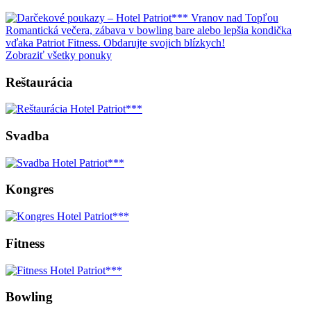
Romantická večera, zábava v bowling bare alebo lepšia kondička
vďaka Patriot Fitness. Obdarujte svojich blízkych!
Zobraziť všetky ponuky
Reštaurácia
Svadba
Kongres
Fitness
Bowling