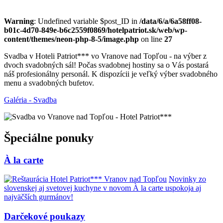
Warning
: Undefined variable $post_ID in
/data/6/a/6a58ff08-
b01c-4d70-849e-b6c2559f0869/hotelpatriot.sk/web/wp-
content/themes/neon-php-8-5/image.php
on line
27
Svadba v Hoteli Patriot*** vo Vranove nad Topľou - na výber z
dvoch svadobných sál! Počas svadobnej hostiny sa o Vás postará
náš profesionálny personál. K dispozícii je veľký výber svadobného
menu a svadobných bufetov.
Galéria - Svadba
Špeciálne ponuky
À la carte
Novinky zo
slovenskej aj svetovej kuchyne v novom À la carte uspokoja aj
najväčších gurmánov!
Darčekové poukazy