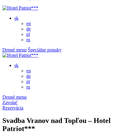
sk
en
de
pl
ru
Denné menu
Špeciálne ponuky
sk
en
de
pl
ru
Denné menu
Zavolať
Rezervácia
Svadba Vranov nad Topľou – Hotel
Patriot***