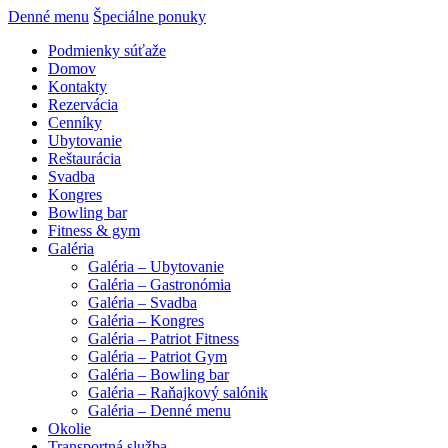
Denné menu
Špeciálne ponuky
Podmienky súťaže
Domov
Kontakty
Rezervácia
Cenníky
Ubytovanie
Reštaurácia
Svadba
Kongres
Bowling bar
Fitness & gym
Galéria
Galéria – Ubytovanie
Galéria – Gastronómia
Galéria – Svadba
Galéria – Kongres
Galéria – Patriot Fitness
Galéria – Patriot Gym
Galéria – Bowling bar
Galéria – Raňajkový salónik
Galéria – Denné menu
Okolie
Transportná služba