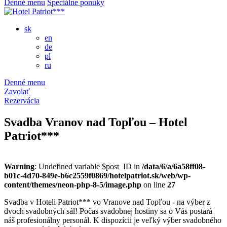
Denné menu
Špeciálne ponuky
sk
en
de
pl
ru
Denné menu
Zavolať
Rezervácia
Svadba Vranov nad Topľou – Hotel
Patriot***
Warning
: Undefined variable $post_ID in
/data/6/a/6a58ff08-
b01c-4d70-849e-b6c2559f0869/hotelpatriot.sk/web/wp-
content/themes/neon-php-8-5/image.php
on line
27
Svadba v Hoteli Patriot*** vo Vranove nad Topľou - na výber z
dvoch svadobných sál! Počas svadobnej hostiny sa o Vás postará
náš profesionálny personál. K dispozícii je veľký výber svadobného