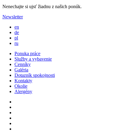
Nenechajte si ujsť žiadnu z našich ponúk.
Newsletter
en
de
pl
ru
Ponuka práce
Služby a vybavenie
Cenníky
Galéria
Dotazník spokojnosti
Kontakty
Okolie
Alergény