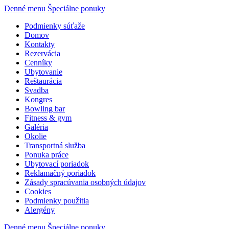
Denné menu
Špeciálne ponuky
Podmienky súťaže
Domov
Kontakty
Rezervácia
Cenníky
Ubytovanie
Reštaurácia
Svadba
Kongres
Bowling bar
Fitness & gym
Galéria
Okolie
Transportná služba
Ponuka práce
Ubytovací poriadok
Reklamačný poriadok
Zásady spracúvania osobných údajov
Cookies
Podmienky použitia
Alergény
Denné menu
Špeciálne ponuky