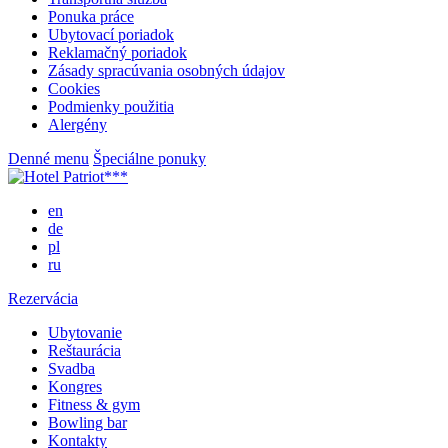
Ponuka práce
Ubytovací poriadok
Reklamačný poriadok
Zásady spracúvania osobných údajov
Cookies
Podmienky použitia
Alergény
Denné menu
Špeciálne ponuky
en
de
pl
ru
Rezervácia
Ubytovanie
Reštaurácia
Svadba
Kongres
Fitness & gym
Bowling bar
Kontakty