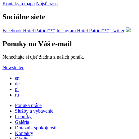
Kontaky a mapa
Nájsť trasu
Sociálne siete
Facebook Hotel Patriot***
Instagram Hotel Patriot***
Twitter
Ponuky na Váš e-mail
Nenechajte si ujsť žiadnu z našich ponúk.
Newsletter
en
de
pl
ru
Ponuka práce
Služby a vybavenie
Cenníky
Galéria
Dotazník spokojnosti
Kontakty
Okolie