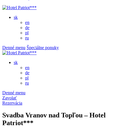
sk
en
de
pl
ru
Denné menu
Špeciálne ponuky
sk
en
de
pl
ru
Denné menu
Zavolať
Rezervácia
Svadba Vranov nad Topľou – Hotel
Patriot***