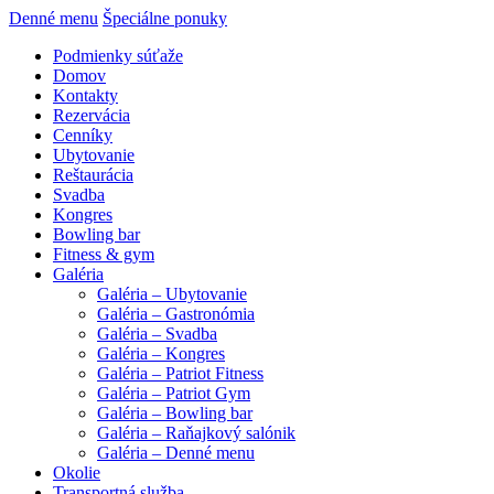
Denné menu
Špeciálne ponuky
Podmienky súťaže
Domov
Kontakty
Rezervácia
Cenníky
Ubytovanie
Reštaurácia
Svadba
Kongres
Bowling bar
Fitness & gym
Galéria
Galéria – Ubytovanie
Galéria – Gastronómia
Galéria – Svadba
Galéria – Kongres
Galéria – Patriot Fitness
Galéria – Patriot Gym
Galéria – Bowling bar
Galéria – Raňajkový salónik
Galéria – Denné menu
Okolie
Transportná služba