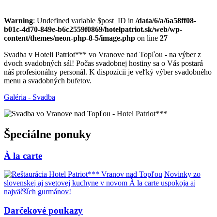
Warning
: Undefined variable $post_ID in
/data/6/a/6a58ff08-
b01c-4d70-849e-b6c2559f0869/hotelpatriot.sk/web/wp-
content/themes/neon-php-8-5/image.php
on line
27
Svadba v Hoteli Patriot*** vo Vranove nad Topľou - na výber z
dvoch svadobných sál! Počas svadobnej hostiny sa o Vás postará
náš profesionálny personál. K dispozícii je veľký výber svadobného
menu a svadobných bufetov.
Galéria - Svadba
Špeciálne ponuky
À la carte
Novinky zo
slovenskej aj svetovej kuchyne v novom À la carte uspokoja aj
najväčších gurmánov!
Darčekové poukazy