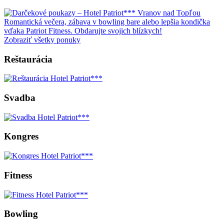
Romantická večera, zábava v bowling bare alebo lepšia kondička
vďaka Patriot Fitness. Obdarujte svojich blízkych!
Zobraziť všetky ponuky
Reštaurácia
Svadba
Kongres
Fitness
Bowling