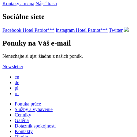
Kontaky a mapa
Nájsť trasu
Sociálne siete
Facebook Hotel Patriot***
Instagram Hotel Patriot***
Twitter
Ponuky na Váš e-mail
Nenechajte si ujsť žiadnu z našich ponúk.
Newsletter
en
de
pl
ru
Ponuka práce
Služby a vybavenie
Cenníky
Galéria
Dotazník spokojnosti
Kontakty
Okolie