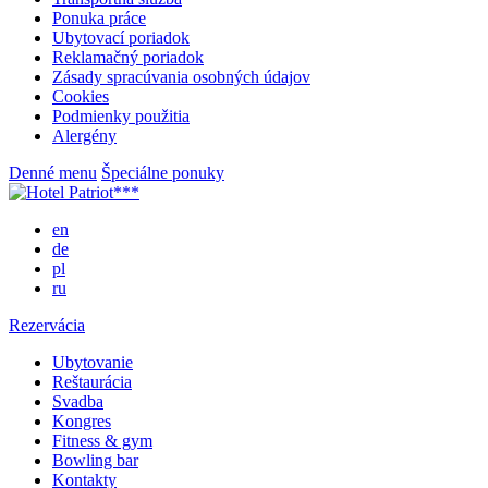
Ponuka práce
Ubytovací poriadok
Reklamačný poriadok
Zásady spracúvania osobných údajov
Cookies
Podmienky použitia
Alergény
Denné menu
Špeciálne ponuky
en
de
pl
ru
Rezervácia
Ubytovanie
Reštaurácia
Svadba
Kongres
Fitness & gym
Bowling bar
Kontakty