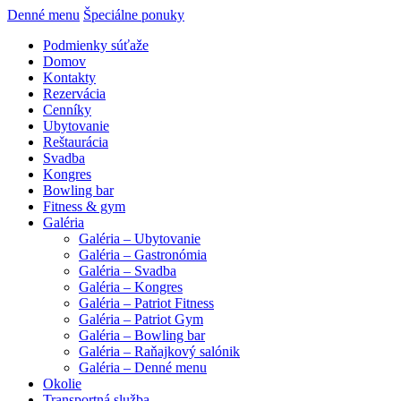
Denné menu
Špeciálne ponuky
Podmienky súťaže
Domov
Kontakty
Rezervácia
Cenníky
Ubytovanie
Reštaurácia
Svadba
Kongres
Bowling bar
Fitness & gym
Galéria
Galéria – Ubytovanie
Galéria – Gastronómia
Galéria – Svadba
Galéria – Kongres
Galéria – Patriot Fitness
Galéria – Patriot Gym
Galéria – Bowling bar
Galéria – Raňajkový salónik
Galéria – Denné menu
Okolie
Transportná služba