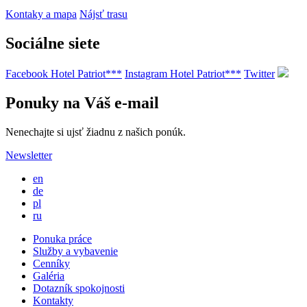
Kontaky a mapa
Nájsť trasu
Sociálne siete
Facebook Hotel Patriot***
Instagram Hotel Patriot***
Twitter
Ponuky na Váš e-mail
Nenechajte si ujsť žiadnu z našich ponúk.
Newsletter
en
de
pl
ru
Ponuka práce
Služby a vybavenie
Cenníky
Galéria
Dotazník spokojnosti
Kontakty