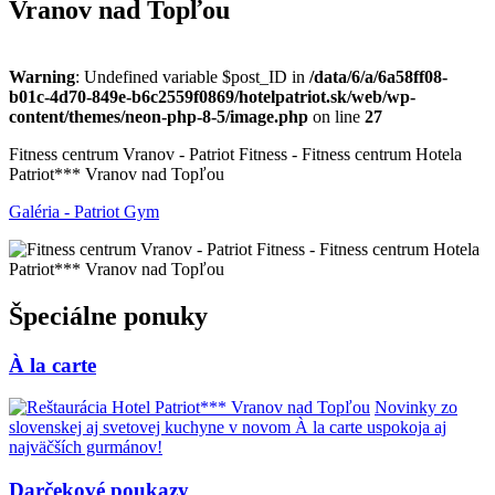
Vranov nad Topľou
Warning
: Undefined variable $post_ID in
/data/6/a/6a58ff08-
b01c-4d70-849e-b6c2559f0869/hotelpatriot.sk/web/wp-
content/themes/neon-php-8-5/image.php
on line
27
Fitness centrum Vranov - Patriot Fitness - Fitness centrum Hotela
Patriot*** Vranov nad Topľou
Galéria - Patriot Gym
Špeciálne ponuky
À la carte
Novinky zo
slovenskej aj svetovej kuchyne v novom À la carte uspokoja aj
najväčších gurmánov!
Darčekové poukazy