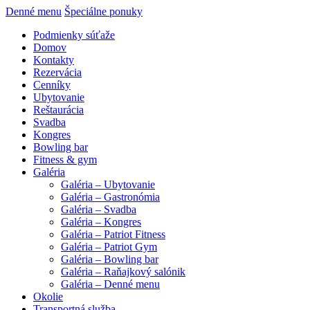
Denné menu
Špeciálne ponuky
Podmienky súťaže
Domov
Kontakty
Rezervácia
Cenníky
Ubytovanie
Reštaurácia
Svadba
Kongres
Bowling bar
Fitness & gym
Galéria
Galéria – Ubytovanie
Galéria – Gastronómia
Galéria – Svadba
Galéria – Kongres
Galéria – Patriot Fitness
Galéria – Patriot Gym
Galéria – Bowling bar
Galéria – Raňajkový salónik
Galéria – Denné menu
Okolie
Transportná služba