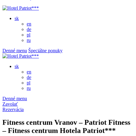
sk
en
de
pl
ru
Denné menu
Špeciálne ponuky
sk
en
de
pl
ru
Denné menu
Zavolať
Rezervácia
Fitness centrum Vranov – Patriot Fitness
– Fitness centrum Hotela Patriot***