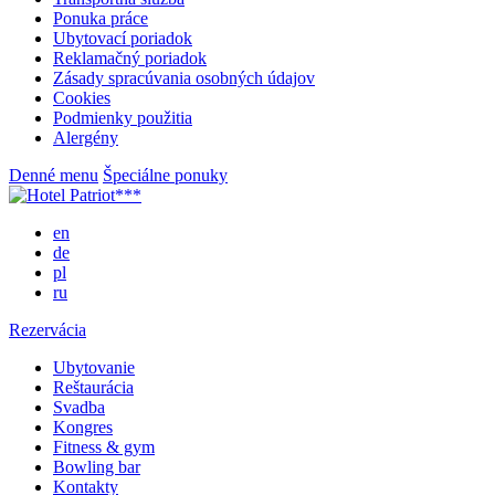
Ponuka práce
Ubytovací poriadok
Reklamačný poriadok
Zásady spracúvania osobných údajov
Cookies
Podmienky použitia
Alergény
Denné menu
Špeciálne ponuky
en
de
pl
ru
Rezervácia
Ubytovanie
Reštaurácia
Svadba
Kongres
Fitness & gym
Bowling bar
Kontakty