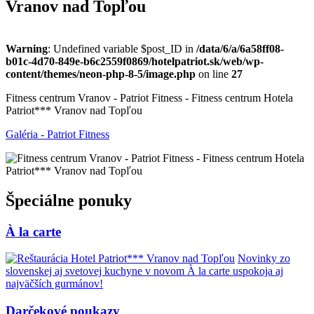
Vranov nad Topľou
Warning
: Undefined variable $post_ID in
/data/6/a/6a58ff08-
b01c-4d70-849e-b6c2559f0869/hotelpatriot.sk/web/wp-
content/themes/neon-php-8-5/image.php
on line
27
Fitness centrum Vranov - Patriot Fitness - Fitness centrum Hotela
Patriot*** Vranov nad Topľou
Galéria - Patriot Fitness
Špeciálne ponuky
À la carte
Novinky zo
slovenskej aj svetovej kuchyne v novom À la carte uspokoja aj
najväčších gurmánov!
Darčekové poukazy