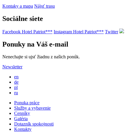
Kontaky a mapa
Nájsť trasu
Sociálne siete
Facebook Hotel Patriot***
Instagram Hotel Patriot***
Twitter
Ponuky na Váš e-mail
Nenechajte si ujsť žiadnu z našich ponúk.
Newsletter
en
de
pl
ru
Ponuka práce
Služby a vybavenie
Cenníky
Galéria
Dotazník spokojnosti
Kontakty