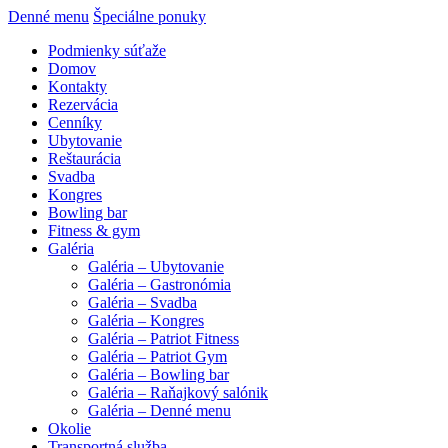
Denné menu
Špeciálne ponuky
Podmienky súťaže
Domov
Kontakty
Rezervácia
Cenníky
Ubytovanie
Reštaurácia
Svadba
Kongres
Bowling bar
Fitness & gym
Galéria
Galéria – Ubytovanie
Galéria – Gastronómia
Galéria – Svadba
Galéria – Kongres
Galéria – Patriot Fitness
Galéria – Patriot Gym
Galéria – Bowling bar
Galéria – Raňajkový salónik
Galéria – Denné menu
Okolie
Transportná služba