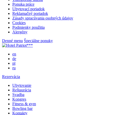
Ponuka práce
Ubytovací poriadok
Reklamačný poriadok
Zásady spracúvania osobných údajov
Cookies
Podmienky použitia
Alergény
Denné menu
Špeciálne ponuky
en
de
pl
ru
Rezervácia
Ubytovanie
Reštaurácia
Svadba
Kongres
Fitness & gym
Bowling bar
Kontakty