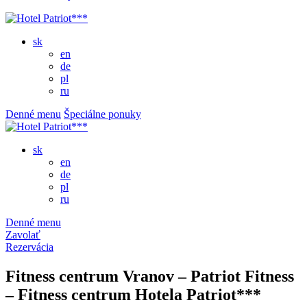
sk
en
de
pl
ru
Denné menu
Špeciálne ponuky
sk
en
de
pl
ru
Denné menu
Zavolať
Rezervácia
Fitness centrum Vranov – Patriot Fitness
– Fitness centrum Hotela Patriot***