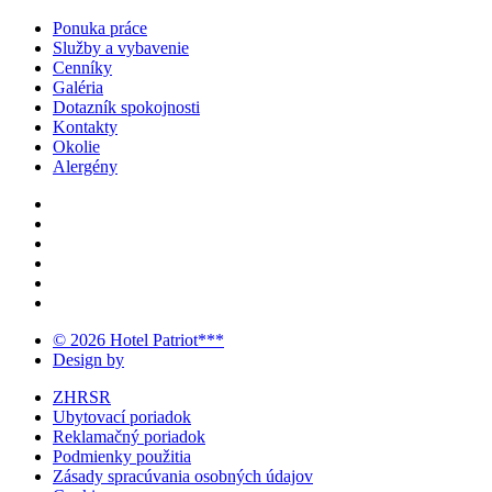
Ponuka práce
Služby a vybavenie
Cenníky
Galéria
Dotazník spokojnosti
Kontakty
Okolie
Alergény
© 2026 Hotel Patriot***
Design by
ZHRSR
Ubytovací poriadok
Reklamačný poriadok
Podmienky použitia
Zásady spracúvania osobných údajov