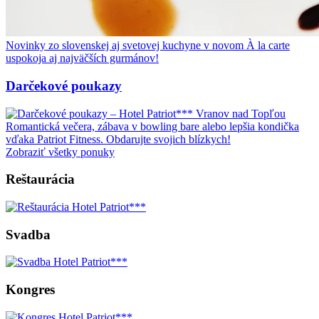
Novinky zo slovenskej aj svetovej kuchyne v novom À la carte
uspokoja aj najväčších gurmánov!
Darčekové poukazy
Romantická večera, zábava v bowling bare alebo lepšia kondička
vďaka Patriot Fitness. Obdarujte svojich blízkych!
Zobraziť všetky ponuky
Reštaurácia
Svadba
Kongres