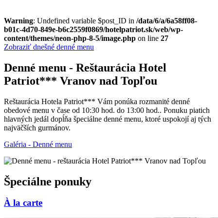
Warning
: Undefined variable $post_ID in
/data/6/a/6a58ff08-
b01c-4d70-849e-b6c2559f0869/hotelpatriot.sk/web/wp-
content/themes/neon-php-8-5/image.php
on line
27
Zobraziť dnešné denné menu
Denné menu - Reštaurácia Hotel
Patriot*** Vranov nad Topľou
Reštaurácia Hotela Patriot*** Vám ponúka rozmanité denné
obedové menu v čase od 10:30 hod. do 13:00 hod.. Ponuku piatich
hlavných jedál dopĺňa špeciálne denné menu, ktoré uspokojí aj tých
najväčších gurmánov.
Galéria - Denné menu
Špeciálne ponuky
À la carte