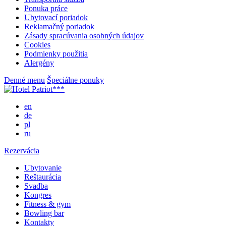
Ponuka práce
Ubytovací poriadok
Reklamačný poriadok
Zásady spracúvania osobných údajov
Cookies
Podmienky použitia
Alergény
Denné menu
Špeciálne ponuky
en
de
pl
ru
Rezervácia
Ubytovanie
Reštaurácia
Svadba
Kongres
Fitness & gym
Bowling bar
Kontakty