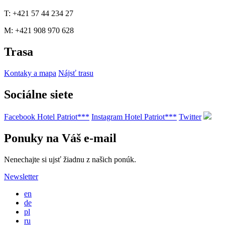
T: +421 57 44 234 27
M: +421 908 970 628
Trasa
Kontaky a mapa
Nájsť trasu
Sociálne siete
Facebook Hotel Patriot***
Instagram Hotel Patriot***
Twitter
Ponuky na Váš e-mail
Nenechajte si ujsť žiadnu z našich ponúk.
Newsletter
en
de
pl
ru