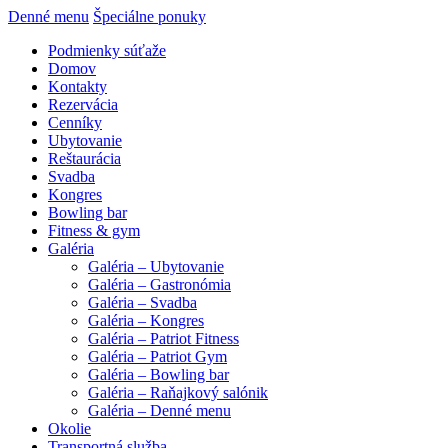
Denné menu
Špeciálne ponuky
Podmienky súťaže
Domov
Kontakty
Rezervácia
Cenníky
Ubytovanie
Reštaurácia
Svadba
Kongres
Bowling bar
Fitness & gym
Galéria
Galéria – Ubytovanie
Galéria – Gastronómia
Galéria – Svadba
Galéria – Kongres
Galéria – Patriot Fitness
Galéria – Patriot Gym
Galéria – Bowling bar
Galéria – Raňajkový salónik
Galéria – Denné menu
Okolie
Transportná služba