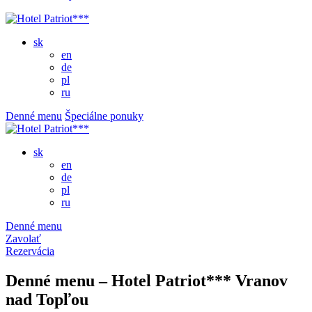
sk
en
de
pl
ru
Denné menu
Špeciálne ponuky
sk
en
de
pl
ru
Denné menu
Zavolať
Rezervácia
Denné menu – Hotel Patriot*** Vranov
nad Topľou