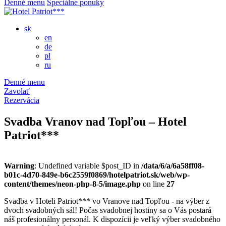
Denné menu
Špeciálne ponuky
sk
en
de
pl
ru
Denné menu
Zavolať
Rezervácia
Svadba Vranov nad Topľou – Hotel
Patriot***
Warning
: Undefined variable $post_ID in
/data/6/a/6a58ff08-
b01c-4d70-849e-b6c2559f0869/hotelpatriot.sk/web/wp-
content/themes/neon-php-8-5/image.php
on line
27
Svadba v Hoteli Patriot*** vo Vranove nad Topľou - na výber z
dvoch svadobných sál! Počas svadobnej hostiny sa o Vás postará
náš profesionálny personál. K dispozícii je veľký výber svadobného