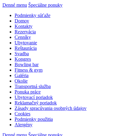
Denné menu
Špeciálne ponuky
Podmienky súťaže
Domov
Kontakty
Rezervácia
Cenníky
Ubytovanie
Reštaurácia
Svadba
Kongres
Bowling bar
Fitness & gym
Galéria
Okolie
Transportná služba
Ponuka práce
Ubytovací poriadok
Reklamačný poriadok
Zásady spracúvania osobných údajov
Cookies
Podmienky použitia
Alergény
Denné menu
Špeciálne ponuky