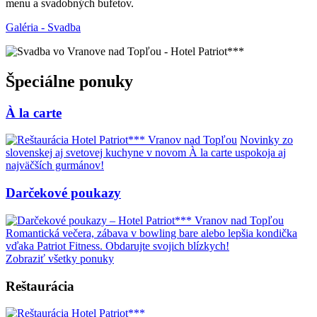
menu a svadobných bufetov.
Galéria - Svadba
Špeciálne ponuky
À la carte
Novinky zo
slovenskej aj svetovej kuchyne v novom À la carte uspokoja aj
najväčších gurmánov!
Darčekové poukazy
Romantická večera, zábava v bowling bare alebo lepšia kondička
vďaka Patriot Fitness. Obdarujte svojich blízkych!
Zobraziť všetky ponuky
Reštaurácia