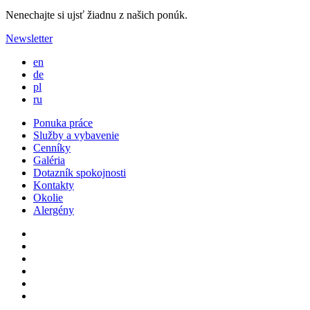
Nenechajte si ujsť žiadnu z našich ponúk.
Newsletter
en
de
pl
ru
Ponuka práce
Služby a vybavenie
Cenníky
Galéria
Dotazník spokojnosti
Kontakty
Okolie
Alergény