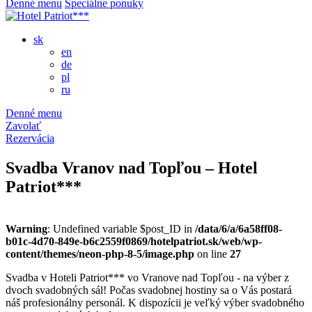
Denné menu
Špeciálne ponuky
sk
en
de
pl
ru
Denné menu
Zavolať
Rezervácia
Svadba Vranov nad Topľou – Hotel
Patriot***
Warning
: Undefined variable $post_ID in
/data/6/a/6a58ff08-
b01c-4d70-849e-b6c2559f0869/hotelpatriot.sk/web/wp-
content/themes/neon-php-8-5/image.php
on line
27
Svadba v Hoteli Patriot*** vo Vranove nad Topľou - na výber z
dvoch svadobných sál! Počas svadobnej hostiny sa o Vás postará
náš profesionálny personál. K dispozícii je veľký výber svadobného