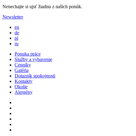
Nenechajte si ujsť žiadnu z našich ponúk.
Newsletter
en
de
pl
ru
Ponuka práce
Služby a vybavenie
Cenníky
Galéria
Dotazník spokojnosti
Kontakty
Okolie
Alergény