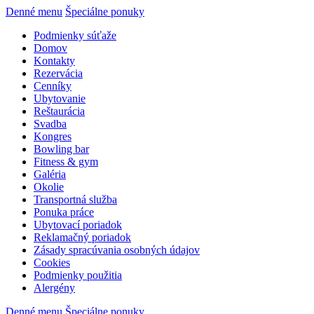
Denné menu
Špeciálne ponuky
Podmienky súťaže
Domov
Kontakty
Rezervácia
Cenníky
Ubytovanie
Reštaurácia
Svadba
Kongres
Bowling bar
Fitness & gym
Galéria
Okolie
Transportná služba
Ponuka práce
Ubytovací poriadok
Reklamačný poriadok
Zásady spracúvania osobných údajov
Cookies
Podmienky použitia
Alergény
Denné menu
Špeciálne ponuky