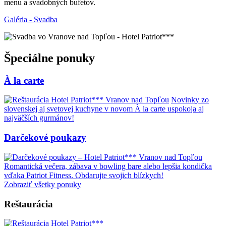
menu a svadobných bufetov.
Galéria - Svadba
Špeciálne ponuky
À la carte
Novinky zo
slovenskej aj svetovej kuchyne v novom À la carte uspokoja aj
najväčších gurmánov!
Darčekové poukazy
Romantická večera, zábava v bowling bare alebo lepšia kondička
vďaka Patriot Fitness. Obdarujte svojich blízkych!
Zobraziť všetky ponuky
Reštaurácia