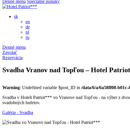
Denné menu
Špeciálne ponuky
sk
en
de
pl
ru
Denné menu
Zavolať
Rezervácia
Svadba Vranov nad Topľou – Hotel Patrio
Warning
: Undefined variable $post_ID in
/data/6/a/6a58ff08-b01c
Svadba v Hoteli Patriot*** vo Vranove nad Topľou - na výber z dvoc
svadobných bufetov.
Galéria - Svadba