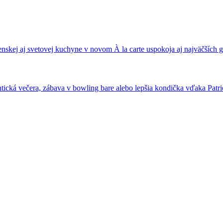
nskej aj svetovej kuchyne v novom À la carte uspokoja aj najväčších
ická večera, zábava v bowling bare alebo lepšia kondička vďaka Patrio