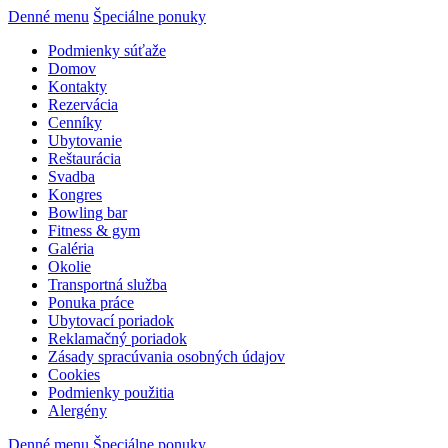
Denné menu
Špeciálne ponuky
Podmienky súťaže
Domov
Kontakty
Rezervácia
Cenníky
Ubytovanie
Reštaurácia
Svadba
Kongres
Bowling bar
Fitness & gym
Galéria
Okolie
Transportná služba
Ponuka práce
Ubytovací poriadok
Reklamačný poriadok
Zásady spracúvania osobných údajov
Cookies
Podmienky použitia
Alergény
Denné menu
Špeciálne ponuky