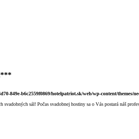
t***
-4d70-849e-b6c2559f0869/hotelpatriot.sk/web/wp-content/themes/n
h svadobných sál! Počas svadobnej hostiny sa o Vás postará náš profe