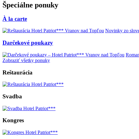
Špeciálne ponuky
À la carte
Novinky zo slove
Darčekové poukazy
Romant
Zobraziť všetky ponuky
Reštaurácia
Svadba
Kongres