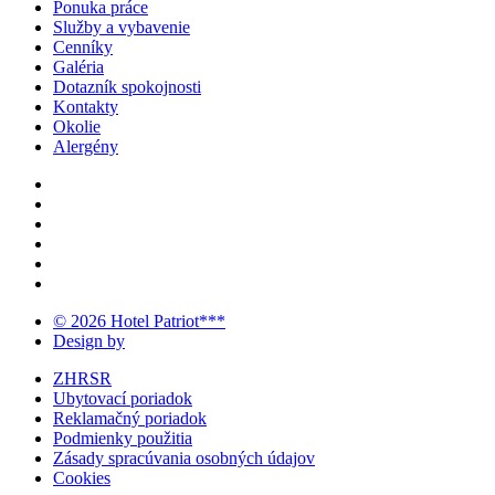
Ponuka práce
Služby a vybavenie
Cenníky
Galéria
Dotazník spokojnosti
Kontakty
Okolie
Alergény
© 2026 Hotel Patriot***
Design by
ZHRSR
Ubytovací poriadok
Reklamačný poriadok
Podmienky použitia
Zásady spracúvania osobných údajov
Cookies