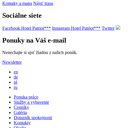
Kontaky a mapa
Nájsť trasu
Sociálne siete
Facebook Hotel Patriot***
Instagram Hotel Patriot***
Twitter
Ponuky na Váš e-mail
Nenechajte si ujsť žiadnu z našich ponúk.
Newsletter
en
de
pl
ru
Ponuka práce
Služby a vybavenie
Cenníky
Galéria
Dotazník spokojnosti
Kontakty
Okolie