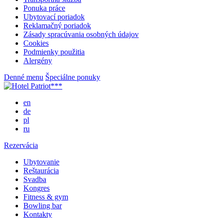
Ponuka práce
Ubytovací poriadok
Reklamačný poriadok
Zásady spracúvania osobných údajov
Cookies
Podmienky použitia
Alergény
Denné menu
Špeciálne ponuky
en
de
pl
ru
Rezervácia
Ubytovanie
Reštaurácia
Svadba
Kongres
Fitness & gym
Bowling bar
Kontakty