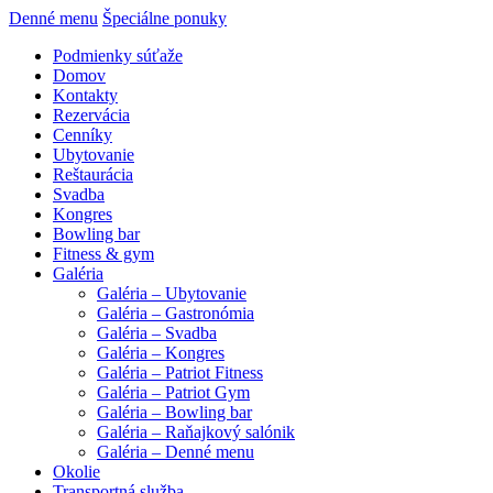
Denné menu
Špeciálne ponuky
Podmienky súťaže
Domov
Kontakty
Rezervácia
Cenníky
Ubytovanie
Reštaurácia
Svadba
Kongres
Bowling bar
Fitness & gym
Galéria
Galéria – Ubytovanie
Galéria – Gastronómia
Galéria – Svadba
Galéria – Kongres
Galéria – Patriot Fitness
Galéria – Patriot Gym
Galéria – Bowling bar
Galéria – Raňajkový salónik
Galéria – Denné menu
Okolie
Transportná služba