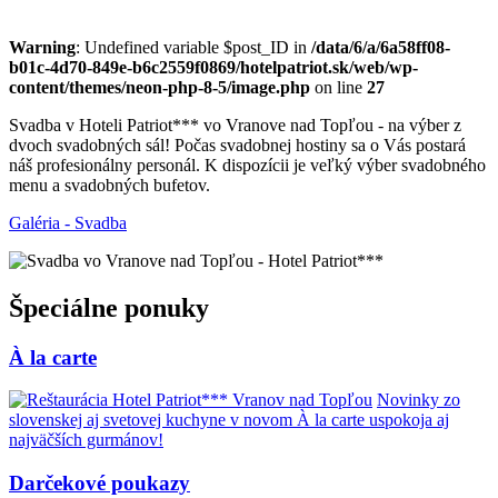
Warning
: Undefined variable $post_ID in
/data/6/a/6a58ff08-
b01c-4d70-849e-b6c2559f0869/hotelpatriot.sk/web/wp-
content/themes/neon-php-8-5/image.php
on line
27
Svadba v Hoteli Patriot*** vo Vranove nad Topľou - na výber z
dvoch svadobných sál! Počas svadobnej hostiny sa o Vás postará
náš profesionálny personál. K dispozícii je veľký výber svadobného
menu a svadobných bufetov.
Galéria - Svadba
Špeciálne ponuky
À la carte
Novinky zo
slovenskej aj svetovej kuchyne v novom À la carte uspokoja aj
najväčších gurmánov!
Darčekové poukazy