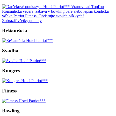
Romantická večera, zábava v bowling bare alebo lepšia kondička
vďaka Patriot Fitness. Obdarujte svojich blízkych!
Zobraziť všetky ponuky
Reštaurácia
Svadba
Kongres
Fitness
Bowling