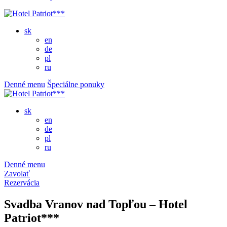
sk
en
de
pl
ru
Denné menu
Špeciálne ponuky
sk
en
de
pl
ru
Denné menu
Zavolať
Rezervácia
Svadba Vranov nad Topľou – Hotel
Patriot***