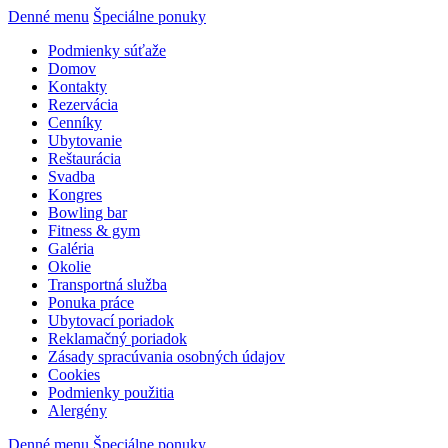
Denné menu
Špeciálne ponuky
Podmienky súťaže
Domov
Kontakty
Rezervácia
Cenníky
Ubytovanie
Reštaurácia
Svadba
Kongres
Bowling bar
Fitness & gym
Galéria
Okolie
Transportná služba
Ponuka práce
Ubytovací poriadok
Reklamačný poriadok
Zásady spracúvania osobných údajov
Cookies
Podmienky použitia
Alergény
Denné menu
Špeciálne ponuky