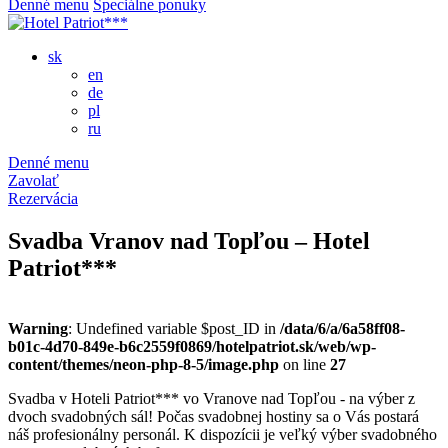
Denné menu
Špeciálne ponuky
sk
en
de
pl
ru
Denné menu
Zavolať
Rezervácia
Svadba Vranov nad Topľou – Hotel
Patriot***
Warning
: Undefined variable $post_ID in
/data/6/a/6a58ff08-
b01c-4d70-849e-b6c2559f0869/hotelpatriot.sk/web/wp-
content/themes/neon-php-8-5/image.php
on line
27
Svadba v Hoteli Patriot*** vo Vranove nad Topľou - na výber z
dvoch svadobných sál! Počas svadobnej hostiny sa o Vás postará
náš profesionálny personál. K dispozícii je veľký výber svadobného