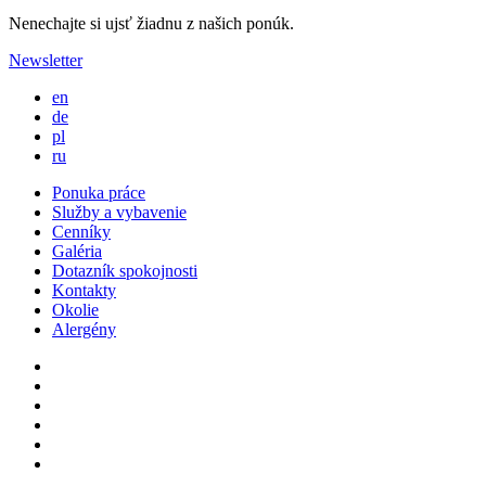
Nenechajte si ujsť žiadnu z našich ponúk.
Newsletter
en
de
pl
ru
Ponuka práce
Služby a vybavenie
Cenníky
Galéria
Dotazník spokojnosti
Kontakty
Okolie
Alergény