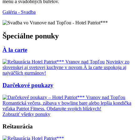
menu a svadobných bufetov.
Galéria - Svadba
Špeciálne ponuky
À la carte
Novinky zo
slovenskej aj svetovej kuchyne v novom À la carte uspokoja aj
najväčších gurmánov!
Darčekové poukazy
Romantická večera, zábava v bowling bare alebo lepšia kondička
vďaka Patriot Fitness. Obdarujte svojich blízkych!
Zobraziť všetky ponuky
Reštaurácia