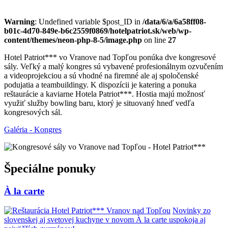
Warning
: Undefined variable $post_ID in
/data/6/a/6a58ff08-
b01c-4d70-849e-b6c2559f0869/hotelpatriot.sk/web/wp-
content/themes/neon-php-8-5/image.php
on line
27
Hotel Patriot*** vo Vranove nad Topľou ponúka dve kongresové
sály. Veľký a malý kongres sú vybavené profesionálnym ozvučením
a videoprojekciou a sú vhodné na firemné ale aj spoločenské
podujatia a teambuildingy. K dispozícii je katering a ponuka
reštaurácie a kaviarne Hotela Patriot***. Hostia majú možnosť
využiť služby bowling baru, ktorý je situovaný hneď vedľa
kongresových sál.
Galéria - Kongres
Špeciálne ponuky
À la carte
Novinky zo
slovenskej aj svetovej kuchyne v novom À la carte uspokoja aj