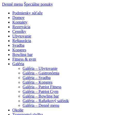
Denné menu
Špeciálne ponuky
Podmienky súťaže
Domov
Kontakty
Rezervácia
Cenníky
Ubytovanie
Reštaurácia
Svadba
Kongres
Bowling bar
Fitness & gym
Galéria
Galéria – Ubytovanie
Galéria – Gastronómia
Galéria – Svadba
Galéria – Kongres
Galéria – Patriot Fitness
Galéria – Patriot Gym
Galéria – Bowling bar
Galéria – Raňajkový salónik
Galéria – Denné menu
Okolie
Transportná služba