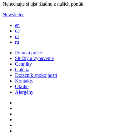
Nenechajte si ujsť žiadnu z našich ponúk.
Newsletter
en
de
pl
ru
Ponuka práce
Služby a vybavenie
Cenníky
Galéria
Dotazník spokojnosti
Kontakty
Okolie
Alergény