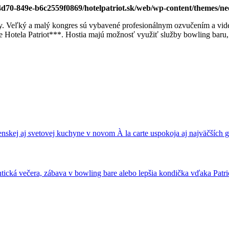
-4d70-849e-b6c2559f0869/hotelpatriot.sk/web/wp-content/themes/n
. Veľký a malý kongres sú vybavené profesionálnym ozvučením a video
rne Hotela Patriot***. Hostia majú možnosť využiť služby bowling baru
nskej aj svetovej kuchyne v novom À la carte uspokoja aj najväčších
ická večera, zábava v bowling bare alebo lepšia kondička vďaka Patrio