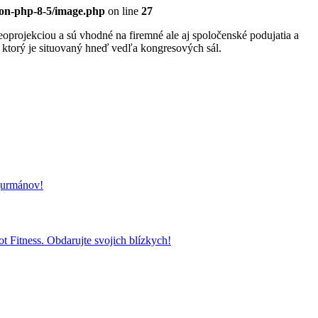
eon-php-8-5/image.php
on line
27
projekciou a sú vhodné na firemné ale aj spoločenské podujatia a
, ktorý je situovaný hneď vedľa kongresových sál.
 gurmánov!
t Fitness. Obdarujte svojich blízkych!