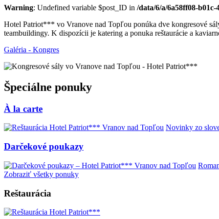
Warning
: Undefined variable $post_ID in
/data/6/a/6a58ff08-b01c
Hotel Patriot*** vo Vranove nad Topľou ponúka dve kongresové sály
teambuildingy. K dispozícii je katering a ponuka reštaurácie a kavia
Galéria - Kongres
Špeciálne ponuky
À la carte
Novinky zo slove
Darčekové poukazy
Romant
Zobraziť všetky ponuky
Reštaurácia