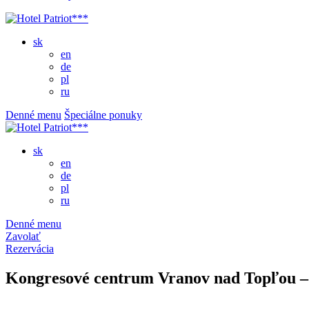
sk
en
de
pl
ru
Denné menu
Špeciálne ponuky
sk
en
de
pl
ru
Denné menu
Zavolať
Rezervácia
Kongresové centrum Vranov nad Topľou – 