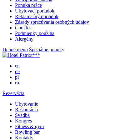
Ponuka práce
Ubytovací poriadok
Reklamačný poriadok
Zásady spracúvania osobných údajov
Cookies
Podmienky použitia
Alergény
Denné menu
Špeciálne ponuky
en
de
pl
ru
Rezervácia
Ubytovanie
Reštaurácia
Svadba
Kongres
Fitness & gym
Bowling bar
Kontakty